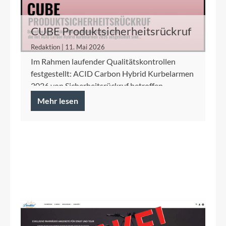
CUBE Produktsicherheitsrückruf
ACID Carbon Hybrid Kurbelarme
Redaktion | 11. Mai 2026
Im Rahmen laufender Qualitätskontrollen
festgestellt: ACID Carbon Hybrid Kurbelarmen
2026 von Sicherheitsrückruf betroffen.
Mehr lesen