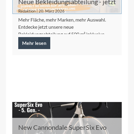
Neue Bekleidungsabteilung - jetzt
auf 500 m²
Redaktion | 20. März 2026
Mehr Fläche, mehr Marken, mehr Auswahl.
Entdecke jetzt unsere neue
Bekleidungsabteilung auf 500 m² inklusive
Ortlieb Concept Store.
Mehr lesen
New Cannondale SuperSix Evo