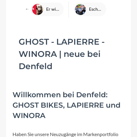
Er will es nochmal wissen - Tobi unser Ironman
Eschborn-Frankfurt Review 1. Mai 2022 - Justus und das DENFELD Team
GHOST - LAPIERRE -
WINORA | neue bei
Denfeld
Willkommen bei Denfeld:
GHOST BIKES, LAPIERRE und
WINORA
Haben Sie unsere Neuzugänge im Markenportfolio