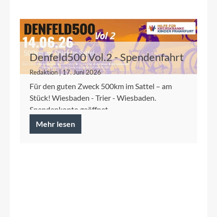
Denfeld500 Vol.2 - Spendenfahrt
2026 für die Kinderkrebshilfe
Redaktion | 17. Juni 2026
Frankfurt
Für den guten Zweck 500km im Sattel – am
Stück! Wiesbaden - Trier - Wiesbaden.
Spendenkonto geöffnet.
Mehr lesen