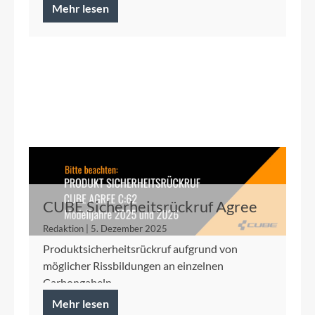
Mehr lesen
CUBE Sicherheitsrückruf Agree
C:62 2025/2026
Redaktion | 5. Dezember 2025
Produktsicherheitsrückruf aufgrund von
möglicher Rissbildungen an einzelnen
Carbongabeln
Mehr lesen