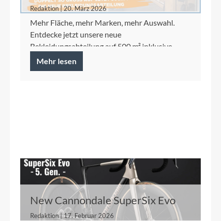
auf 500 m²
Redaktion | 20. März 2026
Mehr Fläche, mehr Marken, mehr Auswahl.
Entdecke jetzt unsere neue
Bekleidungsabteilung auf 500 m² inklusive
Ortlieb Concept Store.
Mehr lesen
New Cannondale SuperSix Evo
Redaktion | 17. Februar 2026