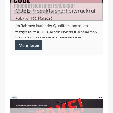
CUBE Produktsicherheitsrückruf
ACID Carbon Hybrid Kurbelarme
Redaktion | 11. Mai 2026
Im Rahmen laufender Qualitätskontrollen
festgestellt: ACID Carbon Hybrid Kurbelarmen
2026 von Sicherheitsrückruf betroffen.
Mehr lesen