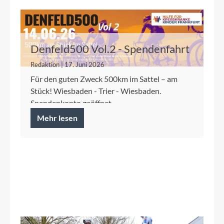
Denfeld500 Vol.2 - Spendenfahrt
2026 für die Kinderkrebshilfe
Redaktion | 17. Juni 2026
Frankfurt
Für den guten Zweck 500km im Sattel – am
Stück! Wiesbaden - Trier - Wiesbaden.
Spendenkonto geöffnet.
Mehr lesen