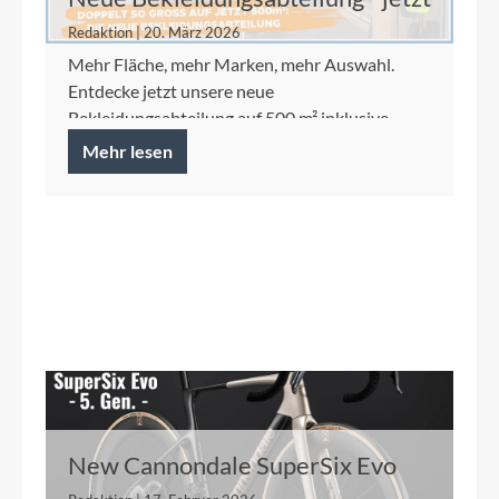
auf 500 m²
Redaktion | 20. März 2026
Mehr Fläche, mehr Marken, mehr Auswahl.
Entdecke jetzt unsere neue
Bekleidungsabteilung auf 500 m² inklusive
Ortlieb Concept Store.
Mehr lesen
New Cannondale SuperSix Evo