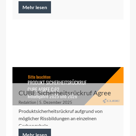
Mehr lesen
CUBE Sicherheitsrückruf Agree
C:62 2025/2026
Redaktion | 5. Dezember 2025
Produktsicherheitsrückruf aufgrund von
möglicher Rissbildungen an einzelnen
Carbongabeln
Mehr lesen