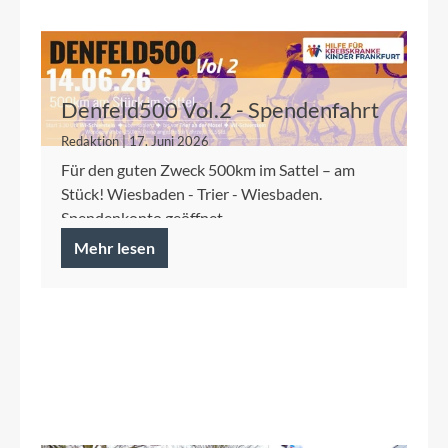
Denfeld500 Vol.2 - Spendenfahrt
2026 für die Kinderkrebshilfe
Redaktion | 17. Juni 2026
Frankfurt
Für den guten Zweck 500km im Sattel – am
Stück! Wiesbaden - Trier - Wiesbaden.
Spendenkonto geöffnet.
Mehr lesen