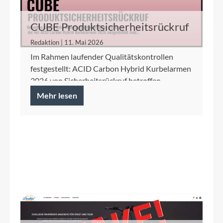
CUBE Produktsicherheitsrückruf
ACID Carbon Hybrid Kurbelarme
Redaktion | 11. Mai 2026
Im Rahmen laufender Qualitätskontrollen
festgestellt: ACID Carbon Hybrid Kurbelarmen
2026 von Sicherheitsrückruf betroffen.
Mehr lesen