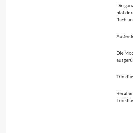
Die ganz
platzier
flach u
Außerde
Die Mod
ausgerü
Trinkfl
Bei
alle
Trinkfla