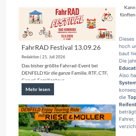
Mavic
Kann 
fünften
MonkeyLink
Ortlieb
Dieses 
FahrRAD Festival 13.09.26
hoch un
Pitlock
baut hi
Redaktion | 21. Juli 2026
Die jah
Das bisher größte Fahrrad-Event bei
Educat
Profile Design
DENFELD für die ganze Familie. RTF, CTF,
Also h
Gravel, Familientour.
System
Reich
Mehr lesen
konseq
die
Top
Rixen & Kaul
Reifen
beträg
Fahrer,
S'COOL
verzich