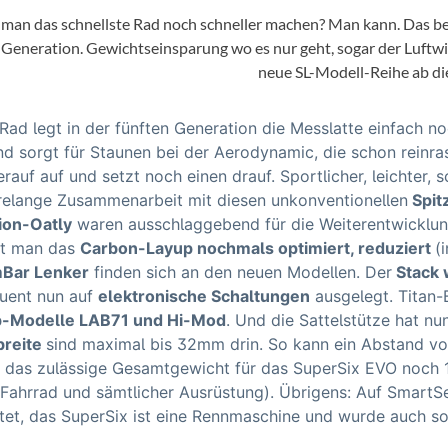
Mcfk
man das schnellste Rad noch schneller machen? Man kann. Das b
 Generation. Gewichtseinsparung wo es nur geht, sogar der Luftw
Mounty
neue SL-Modell-Reihe ab di
Park Tool
Rad legt in der fünften Generation die Messlatte einfach n
d sorgt für Staunen bei der Aerodynamic, die schon reinra
POC
erauf auf und setzt noch einen drauf. Sportlicher, leichter, s
relange Zusammenarbeit mit diesen unkonventionellen
Spit
ion-Oatly
waren ausschlaggebend für die Weiterentwicklun
PUKY
at man das
Carbon-Layup nochmals optimiert, reduziert
(
Bar Lenker
finden sich an den neuen Modellen. Der
Stack 
RFR
uent nun auf
elektronische Schaltungen
ausgelegt. Titan-
-Modelle LAB71 und Hi-Mod
. Und die Sattelstütze hat nu
RockShox
breite
sind maximal bis 32mm drin. So kann ein Abstand v
t das zulässige Gesamtgewicht für das SuperSix EVO noch 
 Fahrrad und sämtlicher Ausrüstung). Übrigens: Auf SmartS
Schwalbe
tet, das SuperSix ist eine Rennmaschine und wurde auch so