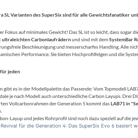
Sigg
ra SL Varianten des SuperSix sind für alle Gewichtsfanatiker un
Sportourer
r Fokus auf minimales Gewicht! Das SL ist so leicht, dass sogar 
Tenways
t
ultraleichten Carbonlaufrädern
und sind mit dem
SystemBar Ro
rungsfreie Beschleunigung und messerscharfes Handling. Alle nich
Topeak
amischen Performance. Sie bieten Hochprofilfelgen und die Syst
Uvex
für jeden
Widek
en gibt es in der Modellpalette das Passende: Vom Topmodell LAB7
ale je nach Modell auch
unterschiedliche Carbon Layups. Drei Di
rten Vollcarbonrahmen der Generation 5 kommt das
LAB71 in "Se
Yazoo
e.
bon-Layup und jedes Rohrprofil sind noch dazu speziell auf die 
 Revival für die Generation 4: Das SuperSix Evo 6 basiert