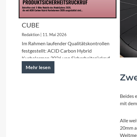
CUBE
Produktsicherheitsrückruf
Redaktion | 11. Mai 2026
ACID Carbon Hybrid
Im Rahmen laufender Qualitätskontrollen
Kurbelarme
festgestellt: ACID Carbon Hybrid
Kurbelarmen 2026 von Sicherheitsrückruf
betroffen.
Mehr lesen
Zwe
Beides e
mit de
Alle we
20mm au
Weltmei