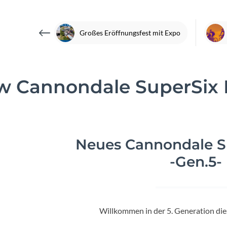
Focus
Ghost
Großes Eröffnungsfest mit Expo
Gudereit
w Cannondale SuperSix 
Hercules
KLICKfix
Neues Cannondale S
KTM
-Gen.5-
Lezyne
Lupine
Willkommen in der 5. Generation di