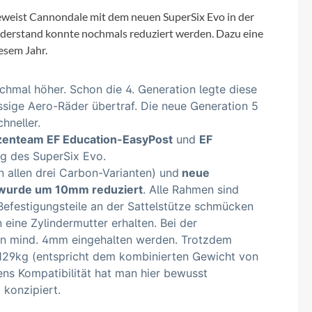
Micro
eweist Cannondale mit dem neuen SuperSix Evo in der
iderstand konnte nochmals reduziert werden. Dazu eine
NC-17
esem Jahr.
Pegasus
ochmal höher. Schon die 4. Generation legte diese
ssige Aero-Räder übertraf. Die neue Generation 5
Powerbar
chneller.
zenteam EF Education-EasyPost
und
EF
g des SuperSix Evo.
Racktime
in allen drei Carbon-Varianten) und
neue
wurde um 10mm reduziert
. Alle Rahmen sind
RIESE & MÜLLER
Befestigungsteile an der Sattelstütze schmücken
n eine Zylindermutter erhalten. Bei der
ROTWILD Bikes
on mind. 4mm eingehalten werden. Trotzdem
129kg (entspricht dem kombinierten Gewicht von
ens Kompatibilität hat man hier bewusst
Scott
 konzipiert.