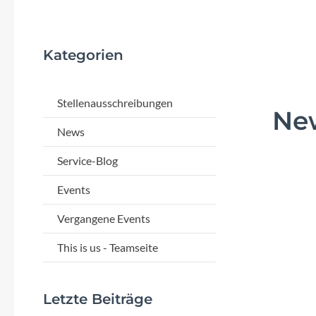
Flyer
Garmin
Kategorien
Gore
Stellenausschreibungen
Ne
Hebie
News
Kettler Alu Rad
Service-Blog
Events
Koga
Vergangene Events
Lapierre
This is us - Teamseite
Lizard Skins
Letzte Beiträge