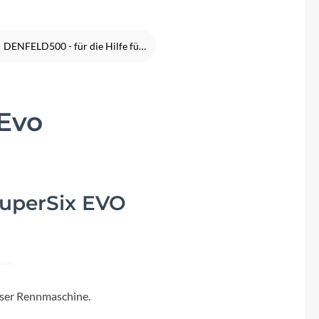
Fuxon
Giro
DENFELD500 - für die Hilfe für krebskranke Kinder Frankfurt e.V.
Haibike
Evo
i:SY
Knog
uperSix EVO
Kärcher
Litemove
Mammut
eser Rennmaschine.