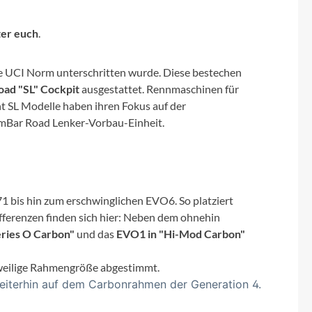
Sigma
ter euch
.
SQlab
die UCI Norm unterschritten wurde. Diese bestechen
Thule
ad "SL" Cockpit
ausgestattet. Rennmaschinen für
t SL Modelle haben ihren Fokus auf der
Uebler
emBar Road Lenker-Vorbau-Einheit.
VDO
Winora
1 bis hin zum erschwinglichen EVO6. So platziert
fferenzen finden sich hier: Neben dem ohnehin
ries O Carbon"
und das
EVO1 in "Hi-Mod Carbon"
Zefal
jeweilige Rahmengröße abgestimmt.
 weiterhin auf dem Carbonrahmen der Generation 4.