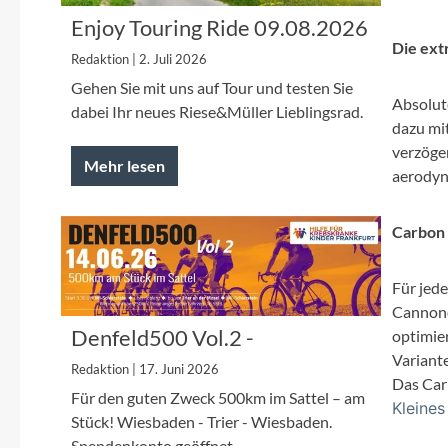
SHIMANO
Enjoy Touring Ride 09.08.2026
Die ext
SKS
Redaktion | 2. Juli 2026
Gehen Sie mit uns auf Tour und testen Sie
Absolute
dabei Ihr neues Riese&Müller Lieblingsrad.
SRAM
dazu mi
verzöge
Mehr lesen
Tip Top
aerodyn
Unleazhed
Carbon 
Voxom
Für jed
Cannond
Denfeld500 Vol.2 -
optimie
Woom
Spendenfahrt 2026 für die
Variant
Redaktion | 17. Juni 2026
Kinderkrebshilfe Frankfurt
Das Car
Zipp
Für den guten Zweck 500km im Sattel – am
Kleines
Stück! Wiesbaden - Trier - Wiesbaden.
Spendenkonto geöffnet.