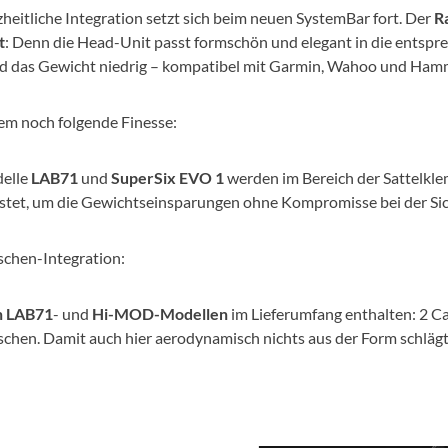
heitliche Integration setzt sich beim neuen SystemBar fort. Der
R
t
: Denn die Head-Unit passt formschön und elegant in die entsp
nd das Gewicht niedrig – kompatibel mit Garmin, Wahoo und Ha
m noch folgende Finesse:
elle
LAB71
und
SuperSix EVO 1
werden im Bereich der Sattelkle
stet, um die Gewichtseinsparungen ohne Kompromisse bei der Sic
aschen-Integration:
n LAB71
- und
Hi-MOD-Modellen
im Lieferumfang enthalten: 2 C
schen. Damit auch hier aerodynamisch nichts aus der Form schlägt