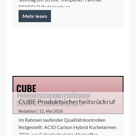
DENFELD Bad Homburg
Mehr lesen
CUBE Produktsicherheitsrückruf
ACID Carbon Hybrid Kurbelarme
Redaktion | 11. Mai 2026
Im Rahmen laufender Qualitätskontrollen
festgestellt: ACID Carbon Hybrid Kurbelarmen
2026 von Sicherheitsrückruf betroffen.