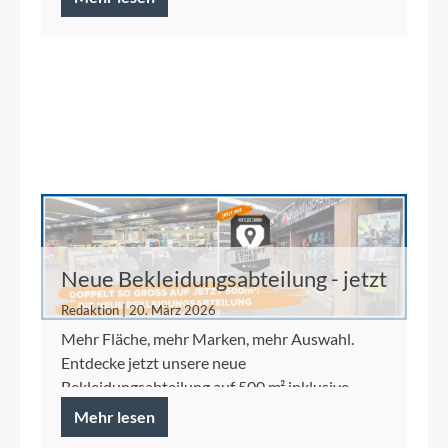
Neue Bekleidungsabteilung - jetzt
auf 500 m²
Redaktion | 20. März 2026
Mehr Fläche, mehr Marken, mehr Auswahl.
Entdecke jetzt unsere neue
Bekleidungsabteilung auf 500 m² inklusive
Ortlieb Concept Store.
Mehr lesen