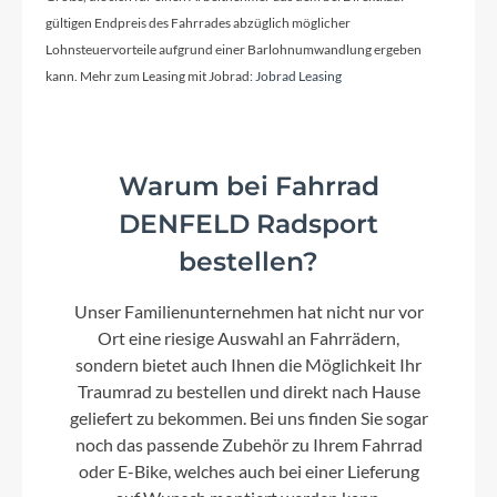
gültigen Endpreis des Fahrrades abzüglich möglicher
Kette
Lohnsteuervorteile aufgrund einer Barlohnumwandlung ergeben
Shimano BB-RS500-PB
kann. Mehr zum Leasing mit Jobrad:
Jobrad Leasing
Gewicht
Warum bei Fahrrad
8.16 kg
DENFELD Radsport
bestellen?
Umwerfer
Shimano 105 Di2 FD-R7150 Electronic Shift
Unser Familienunternehmen hat nicht nur vor
System
Ort eine riesige Auswahl an Fahrrädern,
sondern bietet auch Ihnen die Möglichkeit Ihr
Schalthebel
Traumrad zu bestellen und direkt nach Hause
Shimano 105 Di2 ST-R7170 24 Speed Electronic
geliefert zu bekommen. Bei uns finden Sie sogar
Shift System
noch das passende Zubehör zu Ihrem Fahrrad
oder E-Bike, welches auch bei einer Lieferung