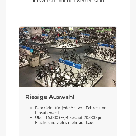
auf Wunsch montiert werden kann.
Bremshebel
Shimano
Steuersatz
Acros AIF-1138
Sattel
Syncros Belcarra V-Concept 2.0
Gabel
Riesige Auswahl
FOIL Disc HMX 1" Excentric Carbon steerer
Fahrräder für jede Art von Fahrer und
Einsatzzweck
Über 15.000 (E-)Bikes auf 20.000qm
Sattelstütze
Fläche und vieles mehr auf Lager
Syncros Duncan SL Aero CFT