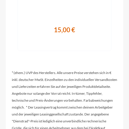
Rahmenmaterial
Carbon
15,00 €
Kurbelgarnitur
Shimano 105 FC-R7100 Hollowtech II 52x36 T
Kassette
Shimano CS-R7100 11-34
¹ (ehem.) UVP des Herstellers. Alle unsere Preise verstehen sich in €
inkl. deutscher MwSt. Einzelheiten zu den individuellen Versandkosten
und Lieferzeiten erfahren Sie auf der jeweiligen Produktdetailseite.
Lenker
Angebote nur solange der Vorrat reicht. Irrtümer, Tippfehler,
Syncros Creston 2.0 Aero
technische und Preis-Änderungen vorbehalten. Farbabweichungen
möglich. * Der Leasingvertrag kommt zwischen deinem Arbeitgeber
Farbe
und der jeweiligen Leasinggesellschaft zustande. Der angegebene
champion black
"Dienstrad"-Preis ist lediglich eine unverbindliche rechnerische
Größe, die sich für einen Arbeitnehmer aus dem bei Direktkauf