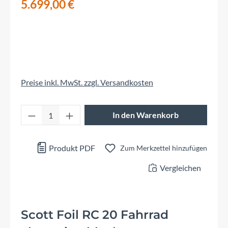
5.699,00 €
Preise inkl. MwSt. zzgl. Versandkosten
Produkt Anzahl: Gib den gewünschten Wert 
In den Warenkorb
Produkt PDF
Zum Merkzettel hinzufügen
Vergleichen
Scott Foil RC 20 Fahrrad