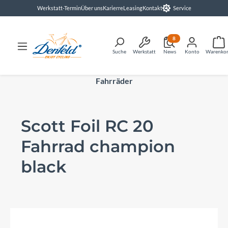
Werkstatt-Termin
Über uns
Karierre
Leasing
Kontakt
Service
alt springen
8
Suche
Werkstatt
News
Konto
Warenko
Fahrräder
Scott Foil RC 20
Fahrrad champion
black