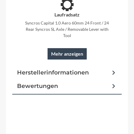
Laufradsatz
Syncros Capital 1.0 Aero 60mm 24 Front / 24
Rear Syncros SL Axle / Removable Lever with
Tool
Mehr anzeigen
Rahmen
Herstellerinformationen
FOIL RC Disc HMX Road Race geometry /
Replaceable Derailleur Hanger Internal cable
Bewertungen
routing
Reifen
Produktgalerie überspringen
Schwalbe PRO ONE Aero TL-Easy Fold 700x28C