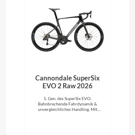
ke
Cannondale SuperSix
C
lack
EVO 2 Raw 2026
en
5. Gen. des SuperSix EVO.
cht,
Bahnbrechende Fahrdynamik &
B
l Ihr
unvergleichliches Handling. Mit
u
Ultegra Di2.