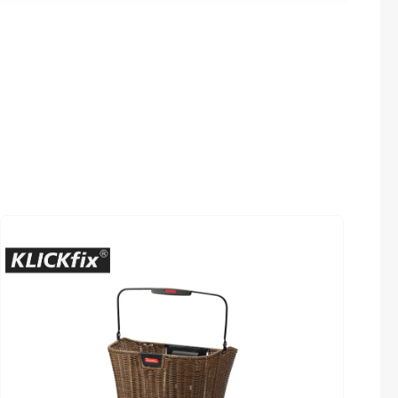
Sigma
Farbe
SQlab
black
Laufradgröße
Thule
Schalter
28 Zoll
Uebler
Sattel
VDO
SELLE ROYAL Freeway
Winora
Zefal