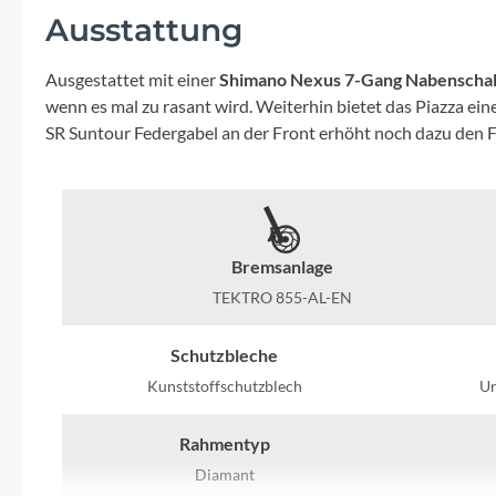
Mavic
Ausstattung
MonkeyLink
Ausgestattet mit einer
Shimano Nexus 7-Gang Nabenscha
wenn es mal zu rasant wird. Weiterhin bietet das Piazza 
Ortlieb
SR Suntour Federgabel an der Front erhöht noch dazu den 
Pitlock
Profile Design
Bremsanlage
TEKTRO 855-AL-EN
Reich
Schutzbleche
Rixen & Kaul
Kunststoffschutzblech
Ur
S'COOL
Rahmentyp
Diamant