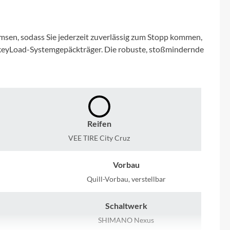
Micro
NC-17
emsen, sodass Sie jederzeit zuverlässig zum Stopp kommen,
nkeyLoad-Systemgepäckträger. Die robuste, stoßmindernde
Pegasus
Powerbar
Racktime
Reifen
VEE TIRE City Cruz
RIESE & MÜLLER
Vorbau
ROTWILD Bikes
Quill-Vorbau, verstellbar
Scott
Schaltwerk
SHIMANO Nexus