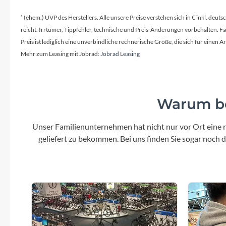
¹ (ehem.) UVP des Herstellers. Alle unsere Preise verstehen sich in € inkl. deu
reicht. Irrtümer, Tippfehler, technische und Preis-Änderungen vorbehalten. 
Preis ist lediglich eine unverbindliche rechnerische Größe, die sich für ein
Mehr zum Leasing mit Jobrad:
Jobrad Leasing
Warum be
Unser Familienunternehmen hat nicht nur vor Ort eine r
geliefert zu bekommen. Bei uns finden Sie sogar noch