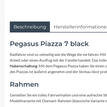
Flyer
Garmin
Beschreibung
Herstellerinformation
Gore
Hebie
Pegasus Piazza 7 black
Kettler Alu Rad
Radfahrer sind so vielseitig wie die Wege die sie fahren. M
Arbeit oder einen Ausflug mit der Familie handelt. Das toll
Nabenschaltung
. Mit dem Pegasus Piazza haben Sie einen z
Koga
des Piazzas ist äußerst angenehm und der Vorbau lässt pro
Lapierre
Rahmen
Lizard Skins
Genießen Sie ein tolles Fahrverhalten und eine aufrechte Si
Modellvariante mit Diamant-Rahmen (klassische Variante 