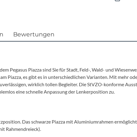
Focus
Ghost
en
Bewertungen
Gudereit
Hercules
KLICKfix
it dem Pegasus Piazza sind Sie für Stadt, Feld-, Wald- und Wiesenw
e am Piazza, es gibt es in unterschiedlichen Varianten. Mit mehr od
uverlässigen, wirklich tollen Begleiter. Die StVZO-konforme Ausst
KTM
blemlos eine schnelle Anpassung der Lenkerposition zu.
Lezyne
Lupine
tzposition. Das schwarze Piazza mit Aluminiumrahmen ermöglicht Ih
mit Rahmendreieck).