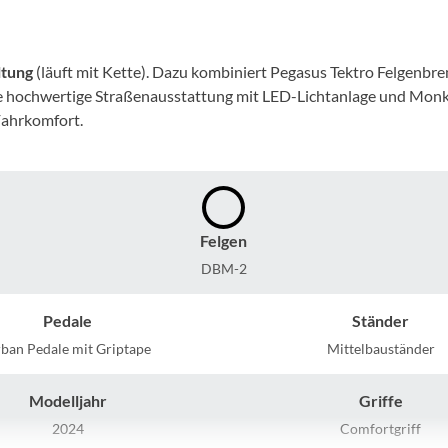
Mcfk
Mounty
ltung
(läuft mit Kette). Dazu kombiniert Pegasus Tektro Felgenbr
eine hochwertige Straßenausstattung mit LED-Lichtanlage und Mo
Park Tool
Fahrkomfort.
POC
PUKY
Felgen
DBM-2
RFR
Pedale
Ständer
RockShox
ban Pedale mit Griptape
Mittelbauständer
Schwalbe
Modelljahr
Griffe
2024
Comfortgriff