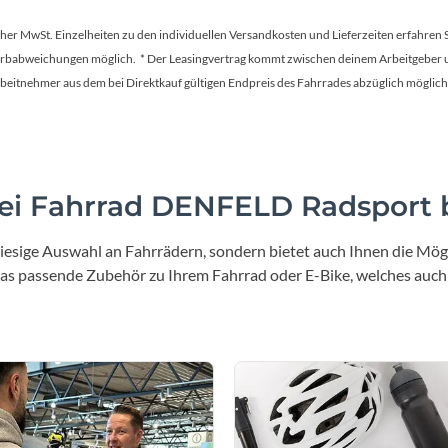
tscher MwSt. Einzelheiten zu den individuellen Versandkosten und Lieferzeiten erfahren 
Farbabweichungen möglich. * Der Leasingvertrag kommt zwischen deinem Arbeitgeber un
en Arbeitnehmer aus dem bei Direktkauf gültigen Endpreis des Fahrrades abzüglich mög
i Fahrrad DENFELD Radsport b
iesige Auswahl an Fahrrädern, sondern bietet auch Ihnen die Mögl
 das passende Zubehör zu Ihrem Fahrrad oder E-Bike, welches auch