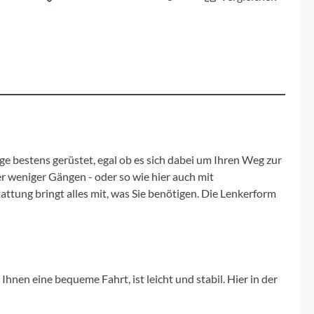
Fuxon
Giro
Haibike
i:SY
Knog
ege bestens gerüstet, egal ob es sich dabei um Ihren Weg zur
er weniger Gängen - oder so wie hier auch mit
attung bringt alles mit, was Sie benötigen. Die Lenkerform
Kärcher
Litemove
Mammut
nen eine bequeme Fahrt, ist leicht und stabil. Hier in der