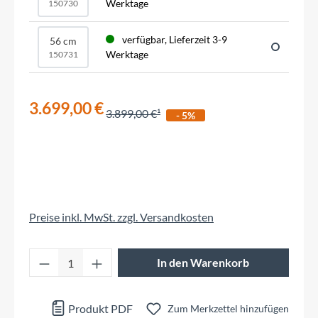
Werktage
150730
verfügbar, Lieferzeit 3-9
56 cm
Werktage
150731
3.699,00 €
3.899,00 €
- 5%
Preise inkl. MwSt. zzgl. Versandkosten
Produkt Anzahl: Gib den gewünschten Wert 
In den Warenkorb
Produkt PDF
Zum Merkzettel hinzufügen