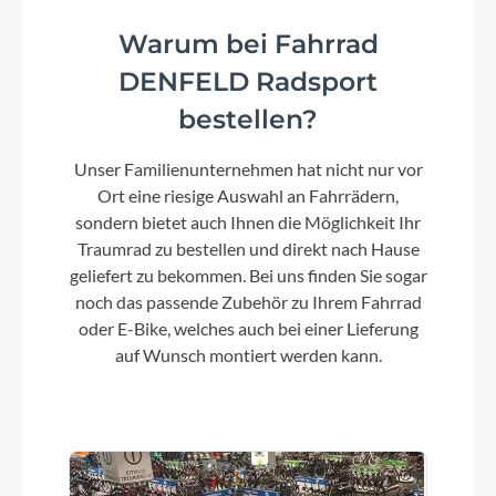
Warum bei Fahrrad
Schaltwerk
DENFELD Radsport
Shimano CUES U6000-11/10 LG shadow+
bestellen?
Rahmenmaterial
Unser Familienunternehmen hat nicht nur vor
Aluminium
Ort eine riesige Auswahl an Fahrrädern,
sondern bietet auch Ihnen die Möglichkeit Ihr
Kurbelgarnitur
Traumrad zu bestellen und direkt nach Hause
geliefert zu bekommen. Bei uns finden Sie sogar
KTM E-TEAM2 ISIS 170 mm
noch das passende Zubehör zu Ihrem Fahrrad
oder E-Bike, welches auch bei einer Lieferung
auf Wunsch montiert werden kann.
Kassette
Shimano LG400-11 / 11-50
Lenker