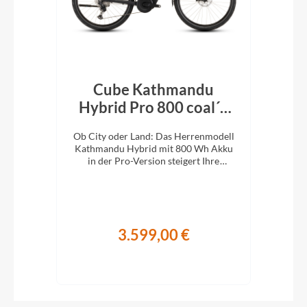
Cube Kathmandu
k´n
Hybrid Pro 800 coal´n
H
´black 2026
En
e
Ob City oder Land: Das Herrenmodell
Ob 
XC-
Kathmandu Hybrid mit 800 Wh Akku
Kat
ung.
in der Pro-Version steigert Ihre
i
Abenteuerlust auf zwei Rädern.
A
3.599,00 €