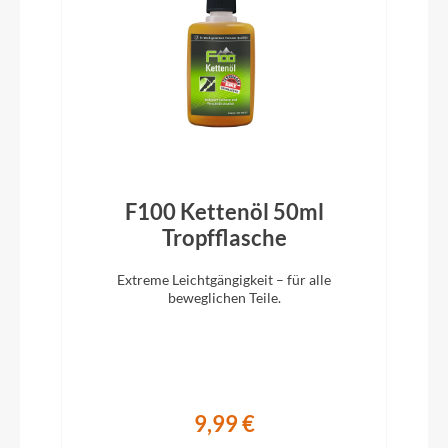
Trekking-Pedal VP-616 anti-slip
Ständer
Hebie 28" adjustable
Glocke
F100 Kettenöl 50ml
Inklusive
)
Tropfflasche
Vorbau
Extreme Leichtgängigkeit – für alle
KTM 20° ICR
beweglichen Teile.
Rahmentyp
Trapez
9,99 €