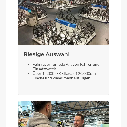
KTM Comp II low rizer - 640mm
Farbe
diamond black matt (white+orange)
Motor
Bosch Performance Line SX (Smart System) 25/55
Riesige Auswahl
Nm
Fahrräder für jede Art von Fahrer und
Einsatzzweck
Über 15.000 (E-)Bikes auf 20.000qm
Fläche und vieles mehr auf Lager
Kette
Shimano LG500
Rücklicht
Fuxon R-20EB LED