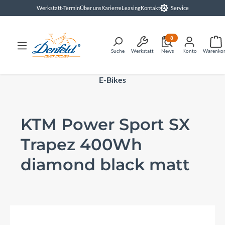
Werkstatt-Termin
Über uns
Karierre
Leasing
Kontakt
Service
alt springen
8
Suche
Werkstatt
News
Konto
Warenko
E-Bikes
KTM Power Sport SX
Trapez 400Wh
diamond black matt