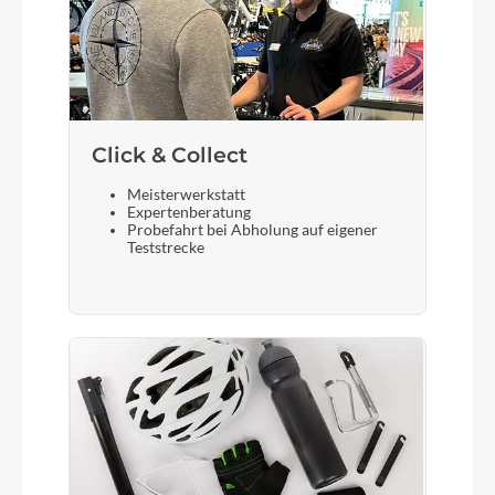
Vorderrad Nabe
KTM Line - Shimano Deore M5100 CL 32H 100-
5QR
Gewicht
Click & Collect
21,5 kg
Meisterwerkstatt
Expertenberatung
Probefahrt bei Abholung auf eigener
Teststrecke
Scheinwerfer
Fuxon FF-100EB 100Lux
Akku
Bosch CompactTube 400 SMART SYSTEM
Laufradgröße
28 Zoll