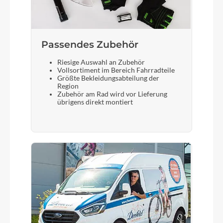
Gepäckträger
Passendes Zubehör
KTM light42 (monkey load) +rack clip
Riesige Auswahl an Zubehör
Vollsortiment im Bereich Fahrradteile
Größte Bekleidungsabteilung der
Schalthebel
Region
Zubehör am Rad wird vor Lieferung
Shimano
übrigens direkt montiert
Bremshebel
Shimano
Steuersatz
Acros AICR internal 1.1/8"-1.5" angle limit
Sattel