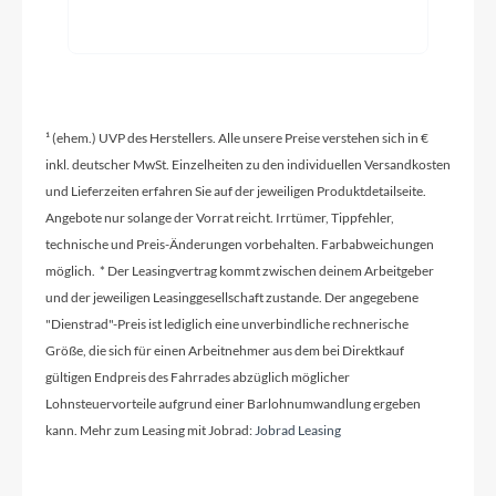
Modelljahr
2025
Hinterrad Nabe
¹ (ehem.) UVP des Herstellers. Alle unsere Preise verstehen sich in €
KTM Line - Shimano TC500 CL 32H 142-12TA
inkl. deutscher MwSt. Einzelheiten zu den individuellen Versandkosten
und Lieferzeiten erfahren Sie auf der jeweiligen Produktdetailseite.
Sattelklemme
Angebote nur solange der Vorrat reicht. Irrtümer, Tippfehler,
KTM Team Light CL-FJ21 - 31,8mm
technische und Preis-Änderungen vorbehalten. Farbabweichungen
möglich. * Der Leasingvertrag kommt zwischen deinem Arbeitgeber
und der jeweiligen Leasinggesellschaft zustande. Der angegebene
Griffe
"Dienstrad"-Preis ist lediglich eine unverbindliche rechnerische
Größe, die sich für einen Arbeitnehmer aus dem bei Direktkauf
Ergon GP1 SD
gültigen Endpreis des Fahrrades abzüglich möglicher
Lohnsteuervorteile aufgrund einer Barlohnumwandlung ergeben
kann. Mehr zum Leasing mit Jobrad:
Jobrad Leasing
Ladegerät
Bosch Compact Charger 2A