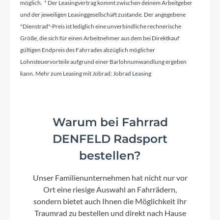
möglich. * Der Leasingvertrag kommt zwischen deinem Arbeitgeber
und der jeweiligen Leasinggesellschaft zustande. Der angegebene
Griffe
"Dienstrad"-Preis ist lediglich eine unverbindliche rechnerische
Größe, die sich für einen Arbeitnehmer aus dem bei Direktkauf
Ergon GP1 SD
gültigen Endpreis des Fahrrades abzüglich möglicher
Lohnsteuervorteile aufgrund einer Barlohnumwandlung ergeben
kann. Mehr zum Leasing mit Jobrad:
Jobrad Leasing
Ladegerät
Bosch Standard Charger 4A Smart System
Warum bei Fahrrad
Schaltwerk
DENFELD Radsport
Shimano Acera 8-fach
bestellen?
Rahmenmaterial
Unser Familienunternehmen hat nicht nur vor
Aluminium
Ort eine riesige Auswahl an Fahrrädern,
sondern bietet auch Ihnen die Möglichkeit Ihr
Kurbelgarnitur
Traumrad zu bestellen und direkt nach Hause