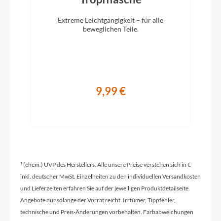
Vorbau
Extreme Leichtgängigkeit – für alle
KTM Line UP3 adjust. 0-90°
beweglichen Teile.
Rahmentyp
Trapez
9,99 €
Modelljahr
2025
Hinterrad Nabe
¹ (ehem.) UVP des Herstellers. Alle unsere Preise verstehen sich in €
DT Alpine II 2.34 black
inkl. deutscher MwSt. Einzelheiten zu den individuellen Versandkosten
und Lieferzeiten erfahren Sie auf der jeweiligen Produktdetailseite.
Sattelklemme
Angebote nur solange der Vorrat reicht. Irrtümer, Tippfehler,
KTM Line JD-SC99 - 34,9mm
technische und Preis-Änderungen vorbehalten. Farbabweichungen