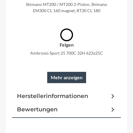
Shimano MT200 / MT200 2-Piston, Shimano
EM300 CL 160 magnet, RT30 CL 180
Felgen
Ambrosio Sport 25 700C 32H 622x25C
Mehr anzeigen
Rahmen
Herstellerinformationen
Macina Trekking Onroad Alloy6061; PT625Wh
Bosch Gen.3 / T-3150
Bewertungen