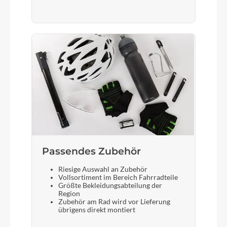
Akku
Bosch PowerTube Horizontal 500
Laufradgröße
28 Zoll
Gepäckträger
KTM Racktime tour (snap-it 1.0)
Passendes Zubehör
Riesige Auswahl an Zubehör
Schalthebel
Vollsortiment im Bereich Fahrradteile
Größte Bekleidungsabteilung der
Shimano Acera 8S
Region
Zubehör am Rad wird vor Lieferung
übrigens direkt montiert