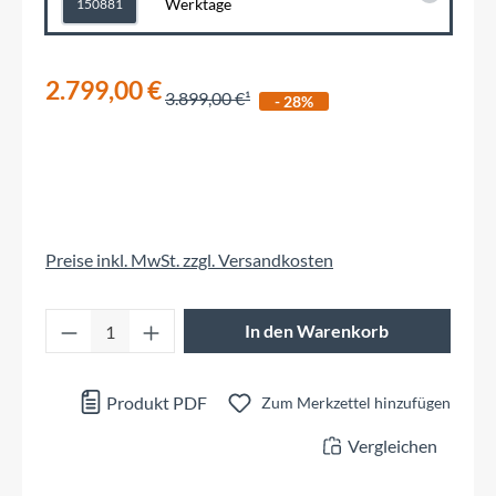
Werktage
150881
2.799,00 €
3.899,00 €
- 28%
Preise inkl. MwSt. zzgl. Versandkosten
Produkt Anzahl: Gib den gewünschten Wert 
In den Warenkorb
Produkt PDF
Zum Merkzettel hinzufügen
Vergleichen