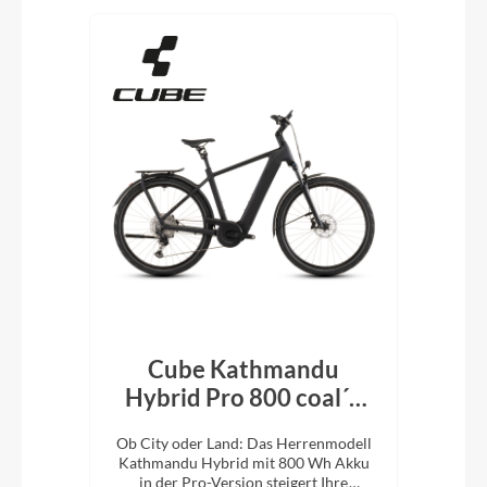
Cube Kathmandu
r´n
Hybrid Pro 800 coal´n
H
´black 2026
En
d:
Ob City oder Land: Das Herrenmodell
Ob 
Kathmandu Hybrid mit 800 Wh Akku
Kat
it
in der Pro-Version steigert Ihre
i