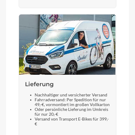
Bremshebel
Shimano
Steuersatz
Acros AICR internal 1.1/8"-1.5" angle limit
Sattel
Selle Royal Essenza+
Lieferung
Gabel
Suntour NCX32-D coil LO 63mm
Nachhaltiger und versicherter Versand
Fahrradversand: Per Spedition für nur
49,-€, vormontiert im großen Vollkarton
Oder persönliche Lieferung im Umkreis
für nur 20,-€
Display
Versand von Transport E-Bikes für 399,-
Bosch Intuvia 100
€