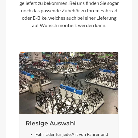
geliefert zu bekommen. Bei uns finden Sie sogar
KTM E-LINE BNI 170mm Q16
noch das passende Zubehör zu Ihrem Fahrrad
oder E-Bike, welches auch bei einer Lieferung
auf Wunsch montiert werden kann.
Kassette
Shimano CS-HG400-8
Lenker
KTM Line rizer20 640mm
Farbe
elderberry matt
Motor
Bosch Performance Line (Smart System) 25/75
Riesige Auswahl
Nm
Fahrräder für jede Art von Fahrer und