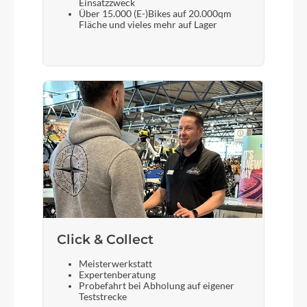
Einsatzzweck
Über 15.000 (E-)Bikes auf 20.000qm
Fläche und vieles mehr auf Lager
Kette
Shimano 8-fach
Rücklicht
B&M Toplight 2C LED
Vorderrad Nabe
DT Champion 2.0 black
Gewicht
ca. 26,2 kg
Click & Collect
Meisterwerkstatt
Expertenberatung
Scheinwerfer
Probefahrt bei Abholung auf eigener
Teststrecke
B&M Lumotec DOPP LED 35Lux