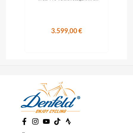
Abenteuerlust auf zwei Rädern.
A
3.599,00 €