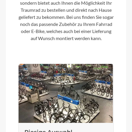
sondern bietet auch Ihnen die Möglichkeit Ihr
Traumrad zu bestellen und direkt nach Hause
geliefert zu bekommen. Bei uns finden Sie sogar
Motor
noch das passende Zubehör zu Ihrem Fahrrad
Bosch PERFORMANCE CX Gen.4 smart system -
oder E-Bike, welches auch bei einer Lieferung
25km/h / 85Nm
auf Wunsch montiert werden kann.
Kette
KMC e11 Sport EPT e-bike
Rücklicht
B&M Toplight 2C LED
Scheinwerfer
B&M Lumotec MYC LED 50Lux