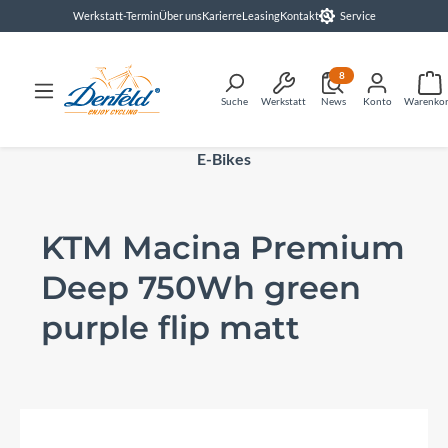
Werkstatt-Termin
Über uns
Karierre
Leasing
Kontakt
Service
alt springen
8
Suche
Werkstatt
News
Konto
Warenko
E-Bikes
KTM Macina Premium
Deep 750Wh green
purple flip matt