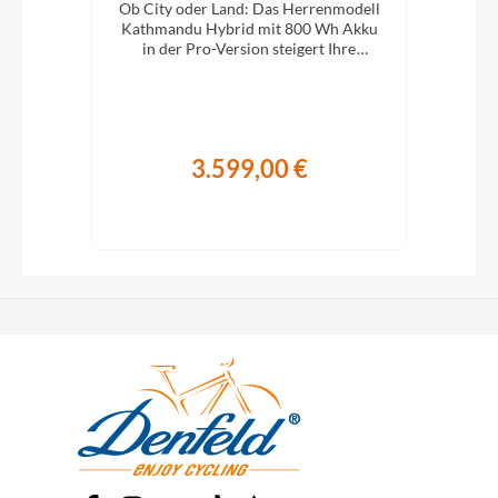
e
Ob City oder Land: Das Herrenmodell
Ob 
XC-
Kathmandu Hybrid mit 800 Wh Akku
Kat
ung.
in der Pro-Version steigert Ihre
i
Abenteuerlust auf zwei Rädern.
A
3.599,00 €