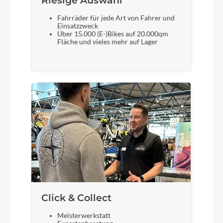
Riesige Auswahl
Akku
Fahrräder für jede Art von Fahrer und
Bosch PowerTube Horizontal 750
Einsatzzweck
Über 15.000 (E-)Bikes auf 20.000qm
Fläche und vieles mehr auf Lager
Laufradgröße
28"
Gepäckträger
KTM Racktime tour (snap-it 1.0)
Schalthebel
Shimano Deore XT M8130-11 LG
Click & Collect
Steuersatz
Acros AICR internal 1.1/8"-1.5" angle limit
Meisterwerkstatt