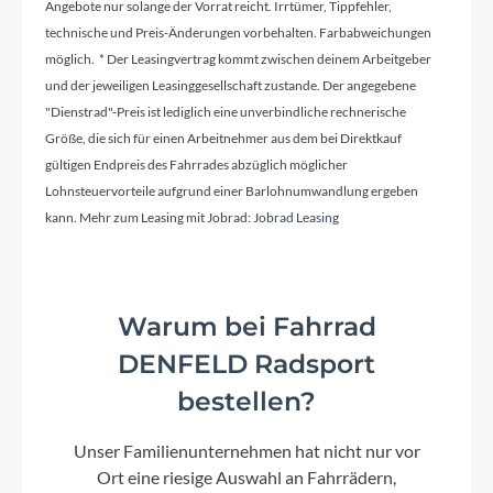
Angebote nur solange der Vorrat reicht. Irrtümer, Tippfehler,
technische und Preis-Änderungen vorbehalten. Farbabweichungen
Größen Optionen des Herstellers
möglich. * Der Leasingvertrag kommt zwischen deinem Arbeitgeber
50cm, 56 cm
und der jeweiligen Leasinggesellschaft zustande. Der angegebene
"Dienstrad"-Preis ist lediglich eine unverbindliche rechnerische
Größe, die sich für einen Arbeitnehmer aus dem bei Direktkauf
Kurbelgarnitur
gültigen Endpreis des Fahrrades abzüglich möglicher
KTM COMP ISIS 170mm Q16
Lohnsteuervorteile aufgrund einer Barlohnumwandlung ergeben
kann. Mehr zum Leasing mit Jobrad:
Jobrad Leasing
Kassette
Shimano LG600-11 / 11-50
Warum bei Fahrrad
Lenker
DENFELD Radsport
KTM Line rizer20 640mm
bestellen?
Unser Familienunternehmen hat nicht nur vor
Farbe
Ort eine riesige Auswahl an Fahrrädern,
green purple flipp matt