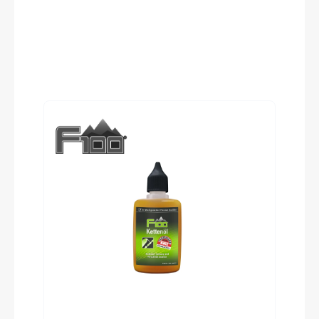
SKS A55K 55mm black matt
Pedale
Trekking-Pedal VP-616 anti-slip
Produktgalerie überspringen
Ständer
KTM 28" adjust
Vorbau
KTM Line adjust. 0-60° internal
Rahmentyp
Tiefeinstieg