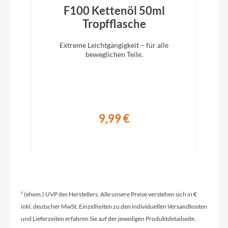
Modelljahr
F100 Kettenöl 50ml
2024
)
Tropfflasche
Extreme Leichtgängigkeit – für alle
Griffe
beweglichen Teile.
Ergon GP1 SD
Ladegerät
9,99 €
Bosch STANDARD Charger 4A smart system
Schaltwerk
Shimano Deore XT M8130-11 LG shadow+
¹ (ehem.) UVP des Herstellers. Alle unsere Preise verstehen sich in €
Rahmenmaterial
inkl. deutscher MwSt. Einzelheiten zu den individuellen Versandkosten
Aluminium
und Lieferzeiten erfahren Sie auf der jeweiligen Produktdetailseite.