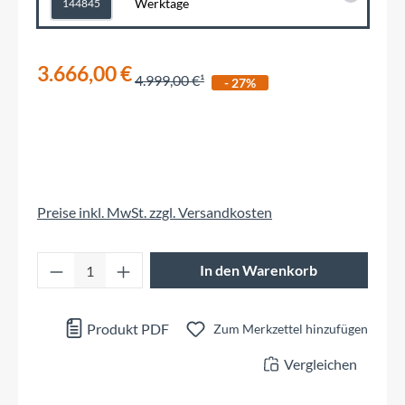
Werktage
144845
3.666,00 €
4.999,00 €
- 27%
Preise inkl. MwSt. zzgl. Versandkosten
Produkt Anzahl: Gib den gewünschten Wert 
In den Warenkorb
Produkt PDF
Zum Merkzettel hinzufügen
Vergleichen