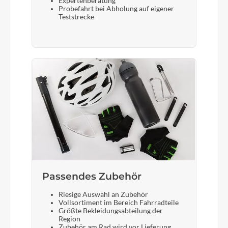
Expertenberatung
Probefahrt bei Abholung auf eigener
Sattel
Teststrecke
Selle Royal 3D Skingel
Gabel
Suntour NCX32-D
Display
Bosch Kiox TFT SmartSystem
Sattelstütze
Passendes Zubehör
Suntour SP17-NCX suspension 30.9/350
Riesige Auswahl an Zubehör
Vollsortiment im Bereich Fahrradteile
Größte Bekleidungsabteilung der
Region
Zubehör am Rad wird vor Lieferung