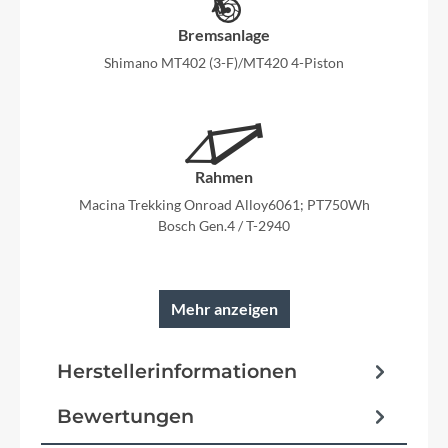
Bremsanlage
Shimano MT402 (3-F)/MT420 4-Piston
Rahmen
Macina Trekking Onroad Alloy6061; PT750Wh
Bosch Gen.4 / T-2940
Mehr anzeigen
Reifen
Herstellerinformationen
Schwalbe Energizer Plus Per. GreenGuard
Bewertungen
Schutzbleche