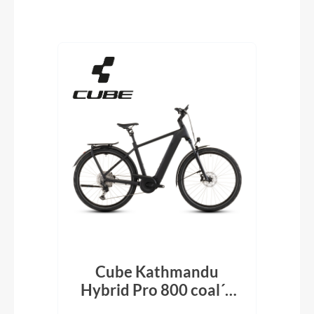
Produktgalerie überspringen
Cube Kathmandu
k´n
Hybrid Pro 800 coal´n
H
´black 2026
En