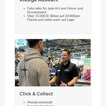
Shimano Deore M6000 CL 32H 100-5QR
Fahrräder für jede Art von Fahrer und
Einsatzzweck
Über 15.000 (E-)Bikes auf 20.000qm
Scheinwerfer
Fläche und vieles mehr auf Lager
B&M Lumotec MYC LED 50Lux
Akku
Bosch PowerTube Horizontal 750
Laufradgröße
28"
Gepäckträger
Click & Collect
KTM Racktime tour (snap-it 1.0)
Meisterwerkstatt