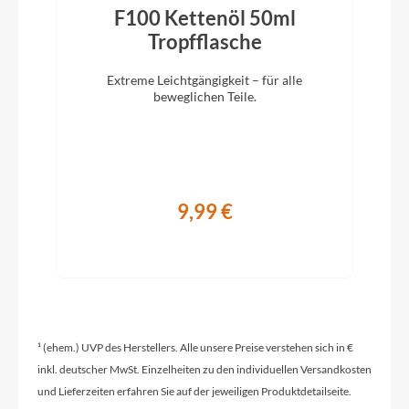
Rahmentyp
F100 Kettenöl 50ml
Tiefeinsteiger
)
Tropfflasche
Extreme Leichtgängigkeit – für alle
Modelljahr
beweglichen Teile.
2024
Hinterrad Nabe
9,99 €
Shimano Deore M6000 CL 32H 135-5QR
Sattelklemme
KTM Line JD-SC99 - 34,9mm
¹ (ehem.) UVP des Herstellers. Alle unsere Preise verstehen sich in €
Griffe
inkl. deutscher MwSt. Einzelheiten zu den individuellen Versandkosten
Ergon GP30 SD with Barend
und Lieferzeiten erfahren Sie auf der jeweiligen Produktdetailseite.