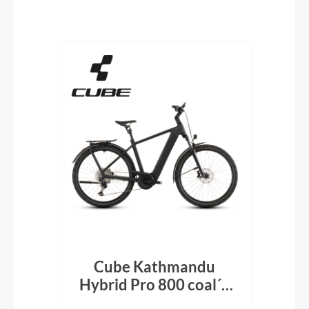
Produktgalerie überspringen
Cube Kathmandu
k´n
Hybrid Pro 800 coal´n
H
´black 2026
En