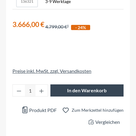
3-9 Werktage
136321
3.666,00 €
4.799,00 €
- 24%
Preise inkl. MwSt. zzgl. Versandkosten
Produkt Anzahl: Gib den gewünschten Wert 
In den Warenkorb
Produkt PDF
Zum Merkzettel hinzufügen
Vergleichen