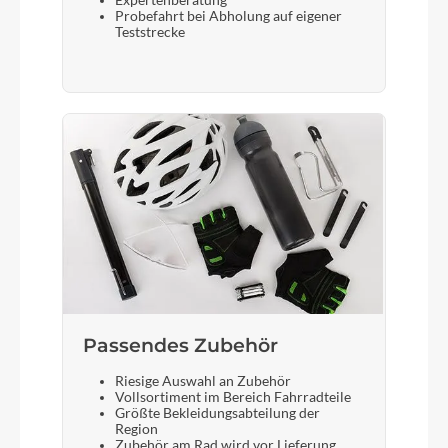
Expertenberatung
Schalthebel
Probefahrt bei Abholung auf eigener
Teststrecke
Shimano Deore M5130-10 LG display
Bremshebel
Shimano
Steuersatz
ACROS AICR internal 1.1/8"-1.5" angle limit
Sattel
Selle Royal Lookin+
Passendes Zubehör
Riesige Auswahl an Zubehör
Gabel
Vollsortiment im Bereich Fahrradteile
Größte Bekleidungsabteilung der
Suntour NX1 coil LO 63mm
Region
Zubehör am Rad wird vor Lieferung