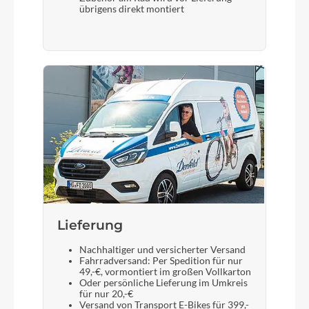
übrigens direkt montiert
Display
Bosch Kiox Tft Display Smart System
Sattelstütze
KTM Comp parallelogramm 30.9/350
Lieferung
Nachhaltiger und versicherter Versand
Fahrradversand: Per Spedition für nur
49,-€, vormontiert im großen Vollkarton
Oder persönliche Lieferung im Umkreis
für nur 20,-€
Versand von Transport E-Bikes für 399,-