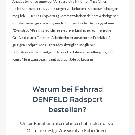
Angebote nur solange der Vorrat reicht. Irrtümer, Tippfehler,
technische und Preis-Änderungen vorbehalten. Farbabweichungen
Schaltwerk
möglich. * Der Leasingvertrag kommt zwischen deinem Arbeitgeber
Shimano Deore XT M8130-11 LG shadow+
und der jeweiligen Leasinggesellschaft zustande. Der angegebene
"Dienstrad"-Preis ist lediglich eine unverbindliche rechnerische
Größe, die sich für einen Arbeitnehmer aus dem bei Direktkauf
Rahmenmaterial
gültigen Endpreis des Fahrrades abzüglich möglicher
Aluminium
Lohnsteuervorteile aufgrund einer Barlohnumwandlung ergeben
kann. Mehr zum Leasing mit Jobrad:
Jobrad Leasing
Kurbelgarnitur
KTM Comp ISIS 170mm Q16
Warum bei Fahrrad
Kassette
DENFELD Radsport
Shimano LG600-11 / 11-50
bestellen?
Unser Familienunternehmen hat nicht nur vor
Lenker
Ort eine riesige Auswahl an Fahrrädern,
KTM Line rizer20 640mm