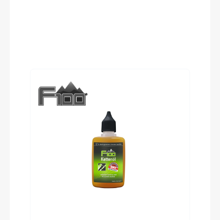
Pedale
Trekking-Pedal VP-616 anti-slip
Produktgalerie überspringen
Ständer
KTM 28" adjust
Glocke
inklusive
Vorbau
KTM Line adjust. 0-60° internal