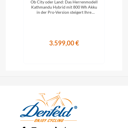
e
Ob City oder Land: Das Herrenmodell
Ob 
XC-
Kathmandu Hybrid mit 800 Wh Akku
Kat
ung.
in der Pro-Version steigert Ihre
i
Abenteuerlust auf zwei Rädern.
A
3.599,00 €