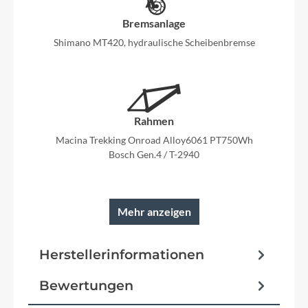
Bremsanlage
Shimano MT420, hydraulische Scheibenbremse
Rahmen
Macina Trekking Onroad Alloy6061 PT750Wh
Bosch Gen.4 / T-2940
Mehr anzeigen
Reifen
Herstellerinformationen
Schwalbe Energizer Plus Perf. GreenGuard
Bewertungen
Schutzbleche
SKS A55k 55mm Black Matt