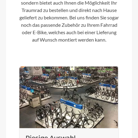
sondern bietet auch Ihnen die Möglichkeit Ihr
Traumrad zu bestellen und direkt nach Hause
geliefert zu bekommen. Bei uns finden Sie sogar
Farbe
noch das passende Zubehör zu Ihrem Fahrrad
Metallic Black
oder E-Bike, welches auch bei einer Lieferung
auf Wunsch montiert werden kann.
Motor
Bosch Performance Line CX Smart 25/85Nm
Kette
Shimano LG500
Rücklicht
B&M Toplight 2C LED
Riesige Auswahl
Vorderrad Nabe