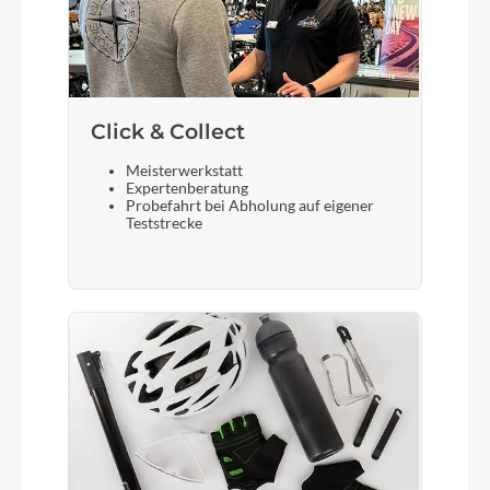
Schalthebel
Shimano Deore XT M8130-11 LG
Click & Collect
Steuersatz
Acros AICR internal 1.1/8"-1.5" angle limit
Meisterwerkstatt
Expertenberatung
Probefahrt bei Abholung auf eigener
Sattel
Teststrecke
Selle Royal 3D Skingel
Gabel
Suntour NCX32-D
Display
Bosch Kiox TFT SmartSystem