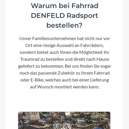
Warum bei Fahrrad
Lenker
DENFELD Radsport
KTM Line rizer20 640mm
bestellen?
Unser Familienunternehmen hat nicht nur vor
Farbe
Ort eine riesige Auswahl an Fahrrädern,
green purple flipp matt
sondern bietet auch Ihnen die Möglichkeit Ihr
Traumrad zu bestellen und direkt nach Hause
geliefert zu bekommen. Bei uns finden Sie sogar
Motor
noch das passende Zubehör zu Ihrem Fahrrad
Bosch PERFORMANCE CX Gen.4 smart system -
oder E-Bike, welches auch bei einer Lieferung
25km/h / 85Nm
auf Wunsch montiert werden kann.
Kette
KMC e11 Sport EPT e-bike
Rücklicht