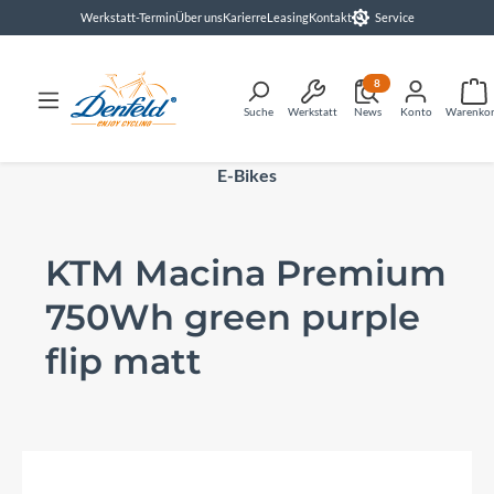
Werkstatt-Termin
Über uns
Karierre
Leasing
Kontakt
Service
alt springen
8
Suche
Werkstatt
News
Konto
Warenko
E-Bikes
KTM Macina Premium
750Wh green purple
flip matt