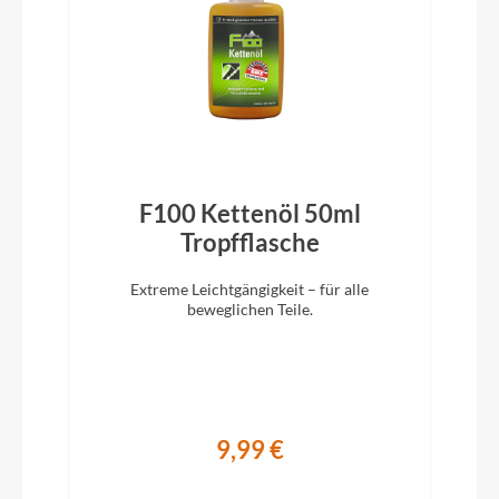
KTM Line adjust. 0-60° internal
Rahmentyp
Diamant
Modelljahr
F100 Kettenöl 50ml
2024
)
Tropfflasche
Extreme Leichtgängigkeit – für alle
Griffe
beweglichen Teile.
Ergon GP1 SD
Ladegerät
9,99 €
Bosch STANDARD Charger 4A smart system