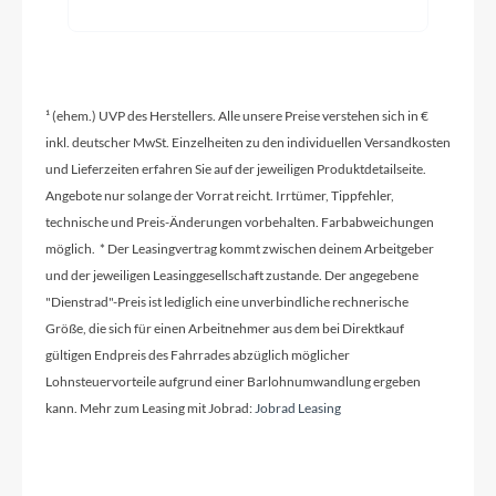
Schaltwerk
Shimano Deore XT M8130-11 LG shadow+
¹ (ehem.) UVP des Herstellers. Alle unsere Preise verstehen sich in €
Rahmenmaterial
inkl. deutscher MwSt. Einzelheiten zu den individuellen Versandkosten
Aluminium
und Lieferzeiten erfahren Sie auf der jeweiligen Produktdetailseite.
Angebote nur solange der Vorrat reicht. Irrtümer, Tippfehler,
technische und Preis-Änderungen vorbehalten. Farbabweichungen
Größen Optionen des Herstellers
möglich. * Der Leasingvertrag kommt zwischen deinem Arbeitgeber
50cm, 56 cm
und der jeweiligen Leasinggesellschaft zustande. Der angegebene
"Dienstrad"-Preis ist lediglich eine unverbindliche rechnerische
Größe, die sich für einen Arbeitnehmer aus dem bei Direktkauf
Kurbelgarnitur
gültigen Endpreis des Fahrrades abzüglich möglicher
KTM COMP ISIS 170mm Q16
Lohnsteuervorteile aufgrund einer Barlohnumwandlung ergeben
kann. Mehr zum Leasing mit Jobrad:
Jobrad Leasing
Kassette
Shimano LG600-11 / 11-50