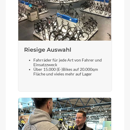
B&M Toplight 2C LED
Scheinwerfer
B&M Lumotec MYC LED 50Lux
Riesige Auswahl
Akku
Fahrräder für jede Art von Fahrer und
Bosch PowerTube Horizontal 750
Einsatzzweck
Über 15.000 (E-)Bikes auf 20.000qm
Fläche und vieles mehr auf Lager
Laufradgröße
28"
Gepäckträger
KTM Racktime tour (snap-it 1.0)