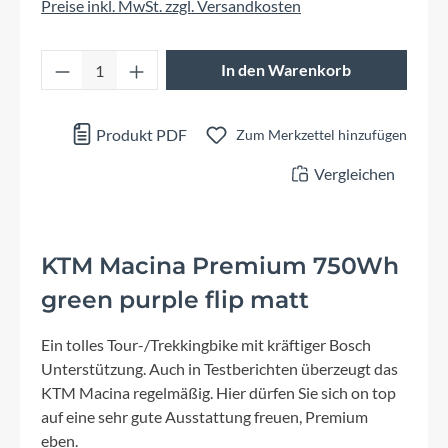
Preise inkl. MwSt. zzgl. Versandkosten
Produkt Anzahl: Gib den gewünschten Wert 
In den Warenkorb
Produkt PDF
Zum Merkzettel hinzufügen
Vergleichen
KTM Macina Premium 750Wh
green purple flip matt
Ein tolles Tour-/Trekkingbike mit kräftiger Bosch
Unterstützung. Auch in Testberichten überzeugt das
KTM Macina regelmäßig. Hier dürfen Sie sich on top
auf eine sehr gute Ausstattung freuen, Premium
eben.