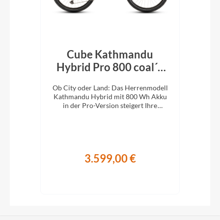
Cube Kathmandu
r´n
Hybrid Pro 800 coal´n
H
´black 2026
En
d:
Ob City oder Land: Das Herrenmodell
Ob 
Kathmandu Hybrid mit 800 Wh Akku
Kat
it
in der Pro-Version steigert Ihre
i
Abenteuerlust auf zwei Rädern.
A
3.599,00 €