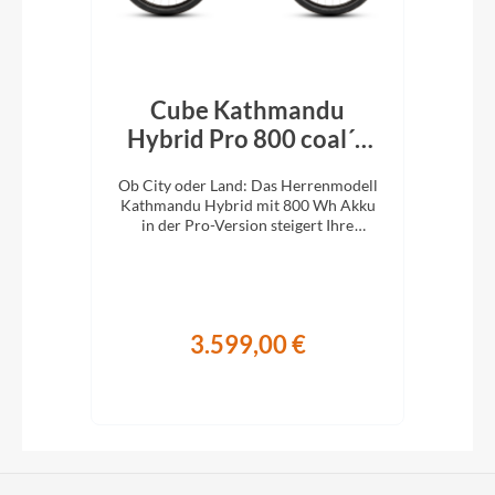
Cube Kathmandu
k´n
Hybrid Pro 800 coal´n
H
´black 2026
En
e
Ob City oder Land: Das Herrenmodell
Ob 
XC-
Kathmandu Hybrid mit 800 Wh Akku
Kat
ung.
in der Pro-Version steigert Ihre
i
Abenteuerlust auf zwei Rädern.
A
3.599,00 €