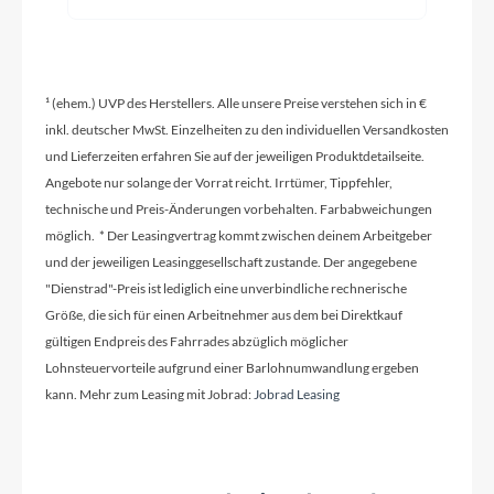
Shimano Deore M5130-10 LG shadow+
¹ (ehem.) UVP des Herstellers. Alle unsere Preise verstehen sich in €
Rahmenmaterial
inkl. deutscher MwSt. Einzelheiten zu den individuellen Versandkosten
Aluminium
und Lieferzeiten erfahren Sie auf der jeweiligen Produktdetailseite.
Angebote nur solange der Vorrat reicht. Irrtümer, Tippfehler,
technische und Preis-Änderungen vorbehalten. Farbabweichungen
Kurbelgarnitur
möglich. * Der Leasingvertrag kommt zwischen deinem Arbeitgeber
KTM E-COMP ISIS 170mm Q16
und der jeweiligen Leasinggesellschaft zustande. Der angegebene
"Dienstrad"-Preis ist lediglich eine unverbindliche rechnerische
Größe, die sich für einen Arbeitnehmer aus dem bei Direktkauf
Kassette
gültigen Endpreis des Fahrrades abzüglich möglicher
Shimano LG400-10 / 11-43T
Lohnsteuervorteile aufgrund einer Barlohnumwandlung ergeben
kann. Mehr zum Leasing mit Jobrad:
Jobrad Leasing
Lenker
KTM Line rizer20 640mm