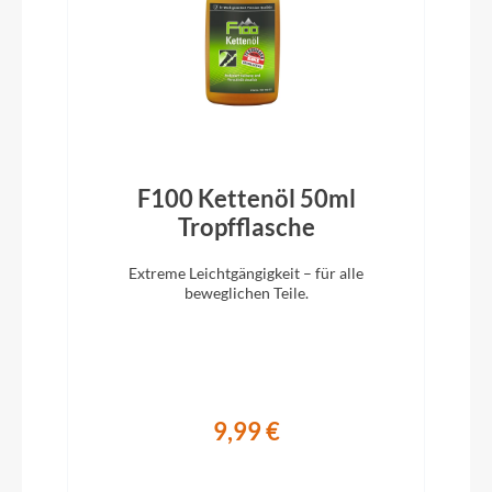
inklusive
Rahmentyp
Tiefeinsteiger
Modelljahr
F100 Kettenöl 50ml
2024
)
Tropfflasche
Extreme Leichtgängigkeit – für alle
Griffe
beweglichen Teile.
Ergon GP1 SD
Ladegerät
9,99 €
Bosch Compact Charger 2A Smart Sytem
Schaltwerk