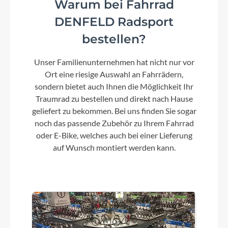
Warum bei Fahrrad
Farbe
DENFELD Radsport
machine grey matt
bestellen?
Unser Familienunternehmen hat nicht nur vor
Motor
Ort eine riesige Auswahl an Fahrrädern,
Bosch Performance Line CX (Smart System)
sondern bietet auch Ihnen die Möglichkeit Ihr
25/85 Nm
Traumrad zu bestellen und direkt nach Hause
geliefert zu bekommen. Bei uns finden Sie sogar
noch das passende Zubehör zu Ihrem Fahrrad
Kette
oder E-Bike, welches auch bei einer Lieferung
Shimano LG500 Linkglide, 10-speed
auf Wunsch montiert werden kann.
Rücklicht
B&M Toplight 2C LED
Scheinwerfer