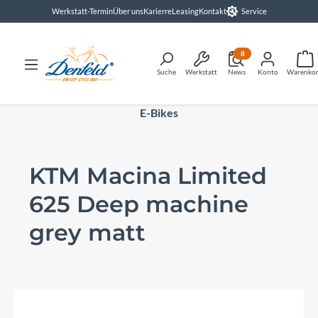
Werkstatt-Termin
Über uns
Karierre
Leasing
Kontakt
Service
alt springen
8
Suche
Werkstatt
News
Konto
Warenko
E-Bikes
KTM Macina Limited
625 Deep machine
grey matt