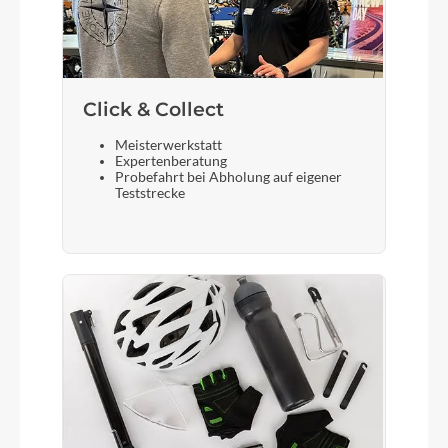
Bremshebel
Shimano
Click & Collect
Sattel
Selle Royal Essenza
Meisterwerkstatt
Expertenberatung
Probefahrt bei Abholung auf eigener
Gabel
Teststrecke
Suntour NCX32-D coil LO 63mm
Display
Bosch LED remote Smart Sytem / Bosch Intuvia
100 LCD Display Smart Sytem
Sattelstütze
Suntour SP17-NCX suspension 30.9/350