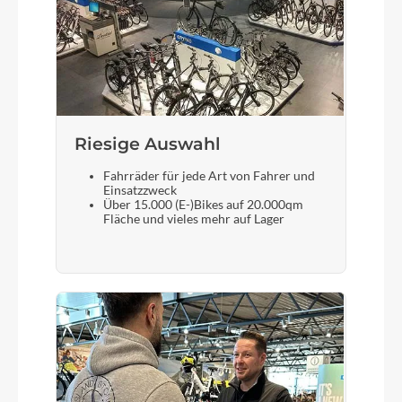
B&M Lumotec DOPP LED 35Lux
Akku
Bosch PowerTube (Smart System) 625
Riesige Auswahl
Laufradgröße
Fahrräder für jede Art von Fahrer und
28 Zoll
Einsatzzweck
Über 15.000 (E-)Bikes auf 20.000qm
Fläche und vieles mehr auf Lager
Gepäckträger
KTM tour (snap-it 1.0)
Schalthebel
Shimano Deore M5130-10 LG display