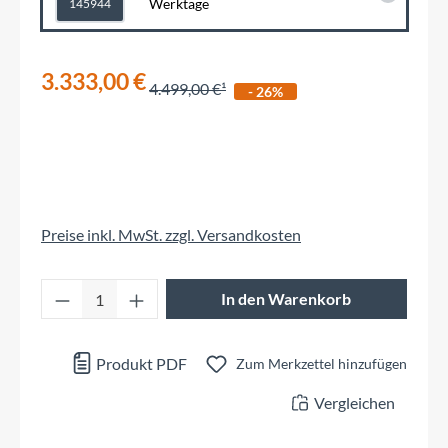
Werktage
145944
3.333,00 €
4.499,00 €
- 26%
Preise inkl. MwSt. zzgl. Versandkosten
Produkt Anzahl: Gib den gewünschten Wert 
In den Warenkorb
Produkt PDF
Zum Merkzettel hinzufügen
Vergleichen