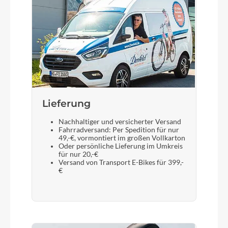
Gewicht
28,8 kg
Scheinwerfer
B&M Lumotec MYC LED 50Lux
Lieferung
Akku
Nachhaltiger und versicherter Versand
Bosch PowerTube (Smart System) 720
Fahrradversand: Per Spedition für nur
49,-€, vormontiert im großen Vollkarton
Oder persönliche Lieferung im Umkreis
Laufradgröße
für nur 20,-€
Versand von Transport E-Bikes für 399,-
28"
€
Gepäckträger
KTM light (snap-it 1.0)