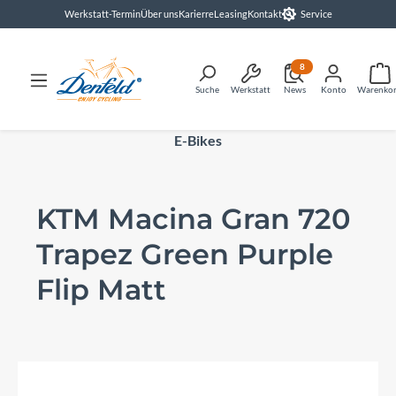
Werkstatt-Termin
Über uns
Karierre
Leasing
Kontakt
Service
alt springen
8
Suche
Werkstatt
News
Konto
Warenko
E-Bikes
KTM Macina Gran 720
Trapez Green Purple
Flip Matt