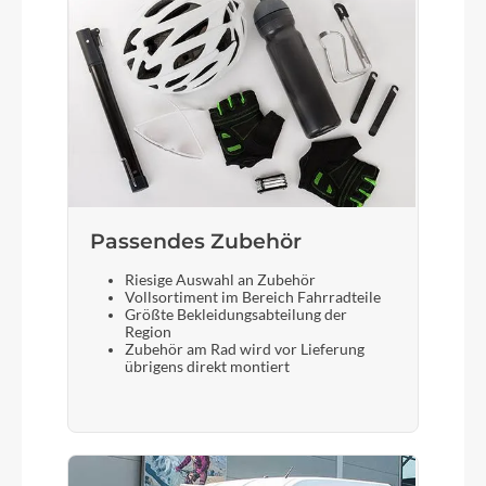
Motor
Bosch Performance Line CX (Smart System)
25/85 Nm
Kette
KMC e10 EPT e-bike
Passendes Zubehör
Riesige Auswahl an Zubehör
Vollsortiment im Bereich Fahrradteile
Rücklicht
Größte Bekleidungsabteilung der
Region
B&M Toplight 2C LED
Zubehör am Rad wird vor Lieferung
übrigens direkt montiert
Vorderrad Nabe
Shimano Deore M6000 CL 32H 100-5QR