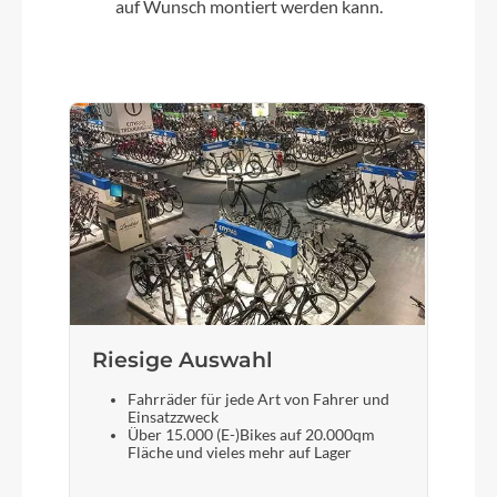
auf Wunsch montiert werden kann.
Hinterrad Nabe
Shimano Deore M6000 CL 32H 135-5QR
Sattelklemme
KTM Line JD-SC99 - 34,9mm
Griffe
Ergon GP1 SD
Ladegerät
Riesige Auswahl
Bosch Standard Charger 4A Smart System
Fahrräder für jede Art von Fahrer und
Einsatzzweck
Über 15.000 (E-)Bikes auf 20.000qm
Schaltwerk
Fläche und vieles mehr auf Lager
Shimano Deore M4120-10 SGS shadow