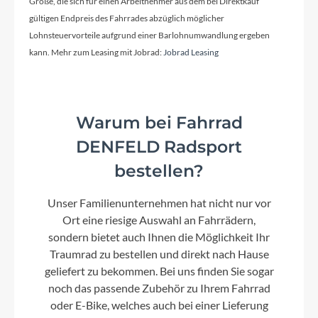
Größe, die sich für einen Arbeitnehmer aus dem bei Direktkauf
KTM 28" adjustable
gültigen Endpreis des Fahrrades abzüglich möglicher
Lohnsteuervorteile aufgrund einer Barlohnumwandlung ergeben
kann. Mehr zum Leasing mit Jobrad:
Jobrad Leasing
Glocke
Inklusive
Warum bei Fahrrad
Vorbau
KTM adjust. 0-60° ICR
DENFELD Radsport
bestellen?
Rahmentyp
Unser Familienunternehmen hat nicht nur vor
Trapez
Ort eine riesige Auswahl an Fahrrädern,
sondern bietet auch Ihnen die Möglichkeit Ihr
Traumrad zu bestellen und direkt nach Hause
Modelljahr
geliefert zu bekommen. Bei uns finden Sie sogar
2024
noch das passende Zubehör zu Ihrem Fahrrad
oder E-Bike, welches auch bei einer Lieferung