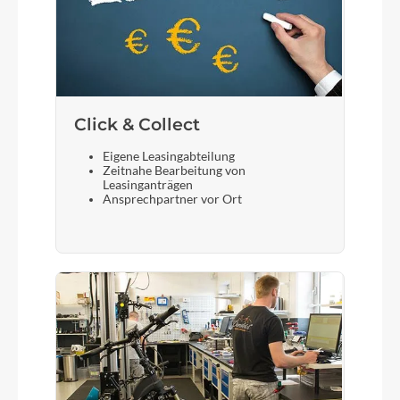
SR Suntour XCM 32 ATB coil 29" NLO 80mm
taper
Display
Bosch LED remote Smart System / Bosch Intuvia
Click & Collect
100 LCD Display Smart System
Eigene Leasingabteilung
Zeitnahe Bearbeitung von
Sattelstütze
Leasinganträgen
Ansprechpartner vor Ort
KTM Line JD-SC99 - 34,9mm