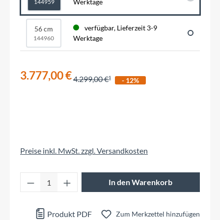
Werktage
144959
verfügbar, Lieferzeit 3-9
56 cm
Werktage
144960
3.777,00 €
4.299,00 €
- 12%
Preise inkl. MwSt. zzgl. Versandkosten
Produkt Anzahl: Gib den gewünschten Wert 
In den Warenkorb
Produkt PDF
Zum Merkzettel hinzufügen