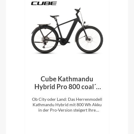
Cube Kathmandu
k´n
Hybrid Pro 800 coal´n
H
´black 2026
En
e
Ob City oder Land: Das Herrenmodell
Ob 
XC-
Kathmandu Hybrid mit 800 Wh Akku
Kat
ung.
in der Pro-Version steigert Ihre
i
Abenteuerlust auf zwei Rädern.
A