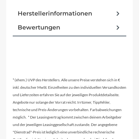
Macina Trekking Onroad Alloy6061 PT720Wh
Herstellerinformationen
Bosch Gen.4 / T-2940
Bewertungen
Reifen
Schwalbe Al Ground Perf. RaceGuard
Schutzbleche
¹ (ehem.) UVP des Herstellers. Alle unsere Preise verstehen sich in €
SKS A69R 69mm black matt
inkl. deutscher MwSt. Einzelheiten zu den individuellen Versandkosten
und Lieferzeiten erfahren Sie auf der jeweiligen Produktdetailseite.
Angebote nur solange der Vorrat reicht. Irrtümer, Tippfehler,
Pedale
technische und Preis-Änderungen vorbehalten. Farbabweichungen
Trekking-Pedal VP-616 anti-slip
möglich. * Der Leasingvertrag kommt zwischen deinem Arbeitgeber
und der jeweiligen Leasinggesellschaft zustande. Der angegebene
"Dienstrad"-Preis ist lediglich eine unverbindliche rechnerische
Ständer