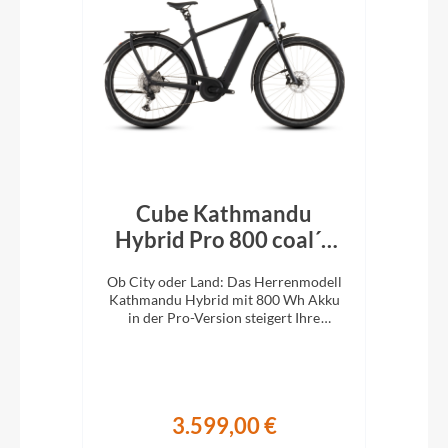
Cube Kathmandu
k´n
Hybrid Pro 800 coal´n
H
´black 2026
En
e
Ob City oder Land: Das Herrenmodell
Ob 
XC-
Kathmandu Hybrid mit 800 Wh Akku
Kat
ung.
in der Pro-Version steigert Ihre
i
Abenteuerlust auf zwei Rädern.
A
3.599,00 €