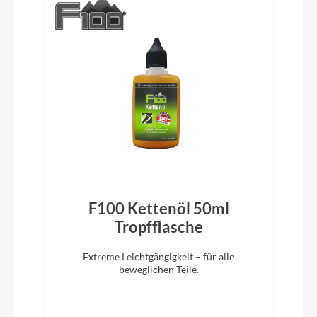
KTM 28" adjustable
Vorbau
KTM Adjust 0-60° ICR
Rahmentyp
Trapez
Modelljahr
2024
F100 Kettenöl 50ml
)
Tropfflasche
Sattelklemme
Extreme Leichtgängigkeit – für alle
beweglichen Teile.
KTM Line JD-SC99 34,9mm