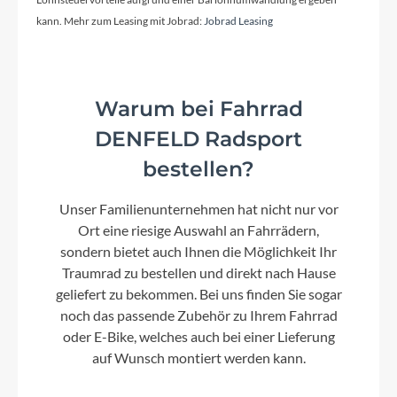
Kurbelgarnitur
kann. Mehr zum Leasing mit Jobrad:
Jobrad Leasing
KTM E-Comp ISIS 170mm Q16
Warum bei Fahrrad
Kassette
DENFELD Radsport
Shimano LG-600-10 / 11-43
bestellen?
Lenker
Unser Familienunternehmen hat nicht nur vor
KTM Line rizer20 640mm
Ort eine riesige Auswahl an Fahrrädern,
sondern bietet auch Ihnen die Möglichkeit Ihr
Traumrad zu bestellen und direkt nach Hause
Farbe
geliefert zu bekommen. Bei uns finden Sie sogar
black matt (grey+green)
noch das passende Zubehör zu Ihrem Fahrrad
oder E-Bike, welches auch bei einer Lieferung
Motor
auf Wunsch montiert werden kann.
Bosch Performance Line CX (Smart System)