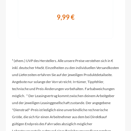
Griffe
Ergon GP30 SD with Barend
9,99 €
Ladegerät
Bosch Charger 4A
Schaltwerk
¹ (ehem.) UVP des Herstellers. Alle unsere Preise verstehen sich in €
Shimano Deore M5130-10 LG shadow+
inkl. deutscher MwSt. Einzelheiten zu den individuellen Versandkosten
und Lieferzeiten erfahren Sie auf der jeweiligen Produktdetailseite.
Angebote nur solange der Vorrat reicht. Irrtümer, Tippfehler,
Rahmenmaterial
technische und Preis-Änderungen vorbehalten. Farbabweichungen
Aluminium
möglich. * Der Leasingvertrag kommt zwischen deinem Arbeitgeber
und der jeweiligen Leasinggesellschaft zustande. Der angegebene
"Dienstrad"-Preis ist lediglich eine unverbindliche rechnerische
Größen Optionen des Herstellers
Größe, die sich für einen Arbeitnehmer aus dem bei Direktkauf
46cm / 51cm / 56cm
gültigen Endpreis des Fahrrades abzüglich möglicher
Lohnsteuervorteile aufgrund einer Barlohnumwandlung ergeben