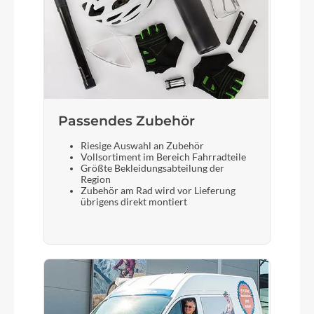
Sattel
Selle Royal Lookin
Gabel
SR Suntour NCX32-D Air LO 63mm
Passendes Zubehör
Riesige Auswahl an Zubehör
Display
Vollsortiment im Bereich Fahrradteile
Größte Bekleidungsabteilung der
Bosch LED remote SmartSystem + Bosch Kiox
Region
300 TFT
Zubehör am Rad wird vor Lieferung
übrigens direkt montiert
Sattelstütze
Suntour SP17-NCX Suspension 30.9/350