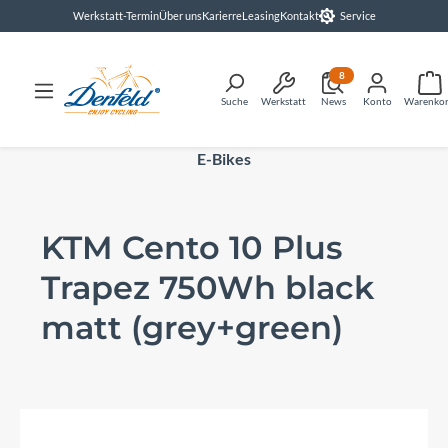
Werkstatt-Termin
Über uns
Karierre
Leasing
Kontakt
Service
alt springen
8
Suche
Werkstatt
News
Konto
Warenko
E-Bikes
KTM Cento 10 Plus
Trapez 750Wh black
matt (grey+green)