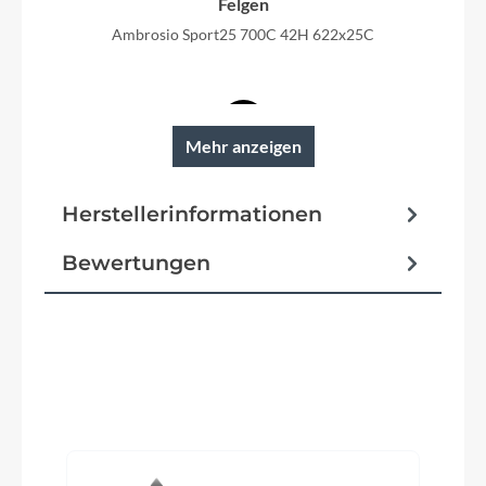
Felgen
Ambrosio Sport25 700C 42H 622x25C
Mehr anzeigen
Reifen
Schwalbe ENERGIZER Plus Pref GreenGuard
Herstellerinformationen
Schutzbleche
Bewertungen
SKS A55K 55mm black matt
Pedale
Trekking Pedal VP-616 anti-slip
Produktgalerie überspringen
Ständer