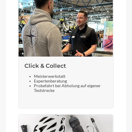
Akku
Bosch PowerTube (SmartSystem) 750 horizontal
Laufradgröße
28 Zoll
Gepäckträger
Click & Collect
KTM Tour (carry more)
Meisterwerkstatt
Expertenberatung
Schalthebel
Probefahrt bei Abholung auf eigener
Teststrecke
Shimano Deore M5130-10 LG Display
Steuersatz
ACROS AICR internal 1.1/8"-1.5" angle limit