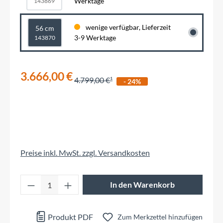
Werktage
143869
wenige verfügbar, Lieferzeit
56 cm
3-9 Werktage
143870
3.666,00 €
4.799,00 €
- 24%
Preise inkl. MwSt. zzgl. Versandkosten
Produkt Anzahl: Gib den gewünschten Wert 
In den Warenkorb
Produkt PDF
Zum Merkzettel hinzufügen