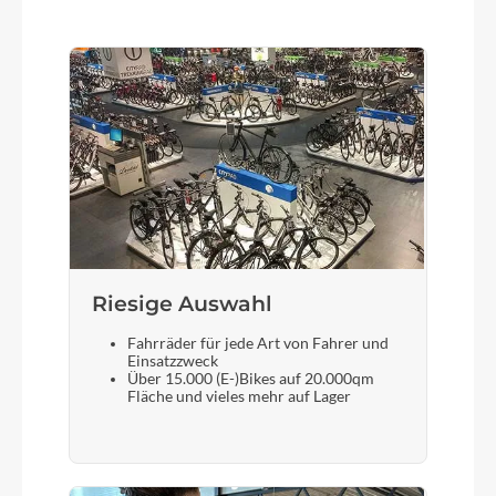
25/85Nm
Kette
Shimano LG500
Rücklicht
FUXON RZ-100EB LED
Riesige Auswahl
Gewicht
ca. 27,9Kg
Fahrräder für jede Art von Fahrer und
Einsatzzweck
Über 15.000 (E-)Bikes auf 20.000qm
Scheinwerfer
Fläche und vieles mehr auf Lager
FUXON 100 EB LED 100Lux