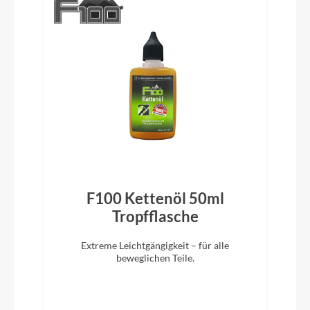
Vorbau
KTM Adjust 0-60° ICR
Rahmentyp
Tiefeinstieg
Modelljahr
2024
F100 Kettenöl 50ml
)
Tropfflasche
Sattelklemme
Extreme Leichtgängigkeit – für alle
beweglichen Teile.
KTM Line JD-SC99 34,9mm