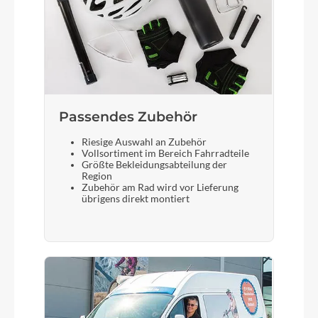
Sattel
Selle Royal Lookin
Gabel
SR Suntour NCX32-D Air LO 63mm
Passendes Zubehör
Riesige Auswahl an Zubehör
Display
Vollsortiment im Bereich Fahrradteile
Größte Bekleidungsabteilung der
Bosch LED remote SmartSystem + Bosch Kiox
Region
300 TFT
Zubehör am Rad wird vor Lieferung
übrigens direkt montiert
Sattelstütze
Suntour SP17-NCX Suspension 30.9/350