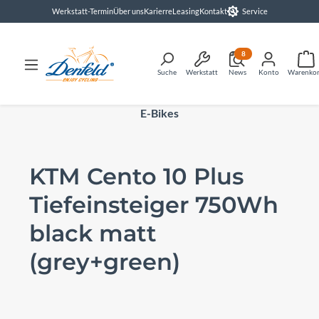
Werkstatt-Termin
Über uns
Karierre
Leasing
Kontakt
Service
alt springen
8
Suche
Werkstatt
News
Konto
Warenko
E-Bikes
KTM Cento 10 Plus
Tiefeinsteiger 750Wh
black matt
(grey+green)