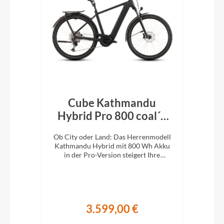
Cube Kathmandu
r´n
Hybrid Pro 800 coal´n
H
´black 2026
En
d:
Ob City oder Land: Das Herrenmodell
Ob 
Kathmandu Hybrid mit 800 Wh Akku
Kat
it
in der Pro-Version steigert Ihre
i
Abenteuerlust auf zwei Rädern.
A
3.599,00 €