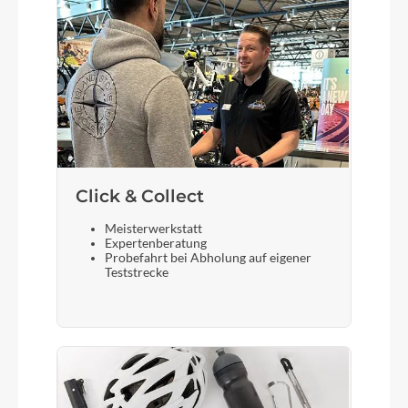
Bosch PowerTube (SmartSystem) 750 horizontal
Laufradgröße
28 Zoll
Gepäckträger
Click & Collect
KTM Tour (carry more)
Meisterwerkstatt
Expertenberatung
Schalthebel
Probefahrt bei Abholung auf eigener
Teststrecke
Shimano Deore M5130-10 LG Display
Steuersatz
ACROS AICR internal 1.1/8"-1.5" angle limit