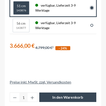
verfügbar, Lieferzeit 3-9
51 cm
Werktage
143876
verfügbar, Lieferzeit 3-9
56 cm
Werktage
143877
3.666,00 €
4.799,00 €
- 24%
Preise inkl. MwSt. zzgl. Versandkosten
Produkt Anzahl: Gib den gewünschten Wert 
In den Warenkorb