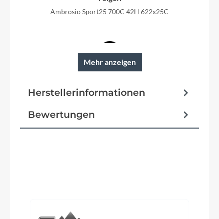
Ambrosio Sport25 700C 42H 622x25C
Mehr anzeigen
Reifen
Schwalbe ENERGIZER Plus Pref GreenGuard
Herstellerinformationen
Schutzbleche
Bewertungen
SKS A55K 55mm black matt
Pedale
Trekking Pedal VP-616 anti-slip
Produktgalerie überspringen
Ständer
KTM 28" adjustable