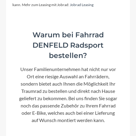
Kurbelgarnitur
kann. Mehr zum Leasing mit Jobrad:
Jobrad Leasing
KTM E-Comp ISIS 170mm Q16
Warum bei Fahrrad
Kassette
DENFELD Radsport
Shimano LG-600-10 / 11-43
bestellen?
Lenker
Unser Familienunternehmen hat nicht nur vor
KTM Line rizer20 640mm
Ort eine riesige Auswahl an Fahrrädern,
sondern bietet auch Ihnen die Möglichkeit Ihr
Traumrad zu bestellen und direkt nach Hause
Farbe
geliefert zu bekommen. Bei uns finden Sie sogar
black matt (grey+green)
noch das passende Zubehör zu Ihrem Fahrrad
oder E-Bike, welches auch bei einer Lieferung
Motor
auf Wunsch montiert werden kann.
Bosch Performance Line CX (Smart System)
25/85Nm