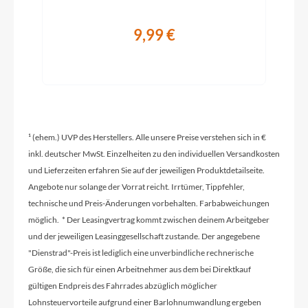
Griffe
Ergon GP30 SD with Barend
9,99 €
Ladegerät
Bosch Charger 4A
Schaltwerk
¹ (ehem.) UVP des Herstellers. Alle unsere Preise verstehen sich in €
Shimano Deore M5130-10 LG shadow+
inkl. deutscher MwSt. Einzelheiten zu den individuellen Versandkosten
und Lieferzeiten erfahren Sie auf der jeweiligen Produktdetailseite.
Angebote nur solange der Vorrat reicht. Irrtümer, Tippfehler,
Rahmenmaterial
technische und Preis-Änderungen vorbehalten. Farbabweichungen
Aluminium
möglich. * Der Leasingvertrag kommt zwischen deinem Arbeitgeber
und der jeweiligen Leasinggesellschaft zustande. Der angegebene
"Dienstrad"-Preis ist lediglich eine unverbindliche rechnerische
Größen Optionen des Herstellers
Größe, die sich für einen Arbeitnehmer aus dem bei Direktkauf
43cm / 46cm / 51cm / 56cm
gültigen Endpreis des Fahrrades abzüglich möglicher
Lohnsteuervorteile aufgrund einer Barlohnumwandlung ergeben