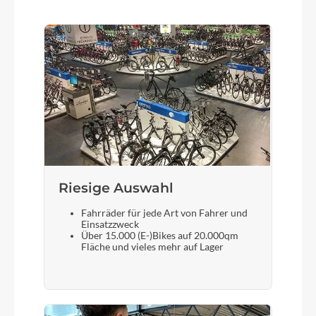
Kette
Shimano LG500
Rücklicht
FUXON RZ-100EB LED
Riesige Auswahl
Gewicht
ca. 27,9Kg
Fahrräder für jede Art von Fahrer und
Einsatzzweck
Über 15.000 (E-)Bikes auf 20.000qm
Scheinwerfer
Fläche und vieles mehr auf Lager
FUXON 100 EB LED 100Lux
Akku