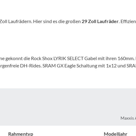
Mcfk
Mounty
ll Laufrädern. Hier sind es die großen
29 Zoll Laufräder
. Effizi
Park Tool
POC
e gekonnt die Rock Shox LYRIK SELECT Gabel mit ihren 160mm. H
rgenfreie DH-Rides. SRAM GX Eagle Schaltung mit 1x12 und SRA
PUKY
RFR
RockShox
Maxxis A
Schwalbe
Rahmentyp
Modelljahr