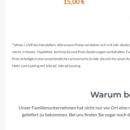
15,00 €
¹ (ehem.) UVP des Herstellers. Alle unsere Preise verstehen sich in € inkl. deu
reicht. Irrtümer, Tippfehler, technische und Preis-Änderungen vorbehalten. 
Preis ist lediglich eine unverbindliche rechnerische Größe, die sich für ein
Mehr zum Leasing mit Jobrad:
Jobrad Leasing
Warum be
Unser Familienunternehmen hat nicht nur vor Ort eine r
geliefert zu bekommen. Bei uns finden Sie sogar noch