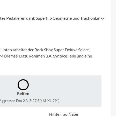
Micro
NC-17
entes Pedalieren dank SuperFit-Geometrie und TractionLink-
Pegasus
Powerbar
inten arbeitet der Rock Shox Super Deluxe Select+
M Bremse. Dazu kommen u.A. Syntace Teile und eine
Racktime
RIESE & MÜLLER
ROTWILD Bikes
Reifen
ggressor Exo 2.3 (S:27,5"; M-XL:29")
Scott
Hinterrad Nabe