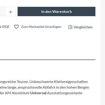
Fuxon
Anzahl: Gib den gewünschten Wert ein oder 
In den Warenkorb
Giro
Haibike
t PDF
Vergleichen
Zum Merkzettel hinzufügen
i:SY
Knog
Kärcher
Litemove
slungsreiche Touren. Unbeschwerte Klettereigenschaften
 eine lange, anspruchsvolle Abfahrt in den hohen Bergen
Mammut
In der AM Aluminium
Universal
Ausstattungsvariante