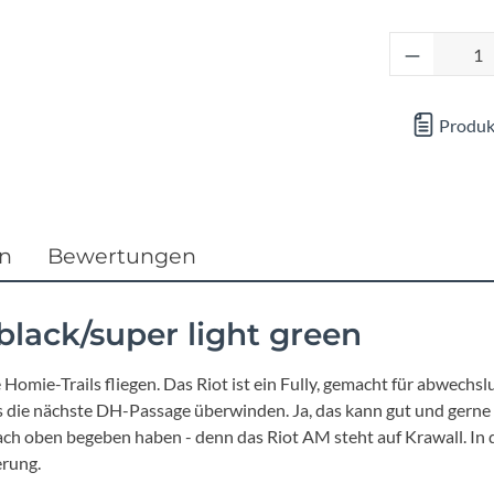
Focus
Produkt 
Ghost
Gudereit
Produk
Hercules
KLICKfix
en
Bewertungen
KTM
black/super light green
Lezyne
Homie-Trails fliegen. Das Riot ist ein Fully, gemacht für abwech
s die nächste DH-Passage überwinden. Ja, das kann gut und gerne
Lupine
nach oben begeben haben - denn das Riot AM steht auf Krawall. 
rung.