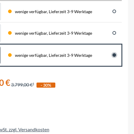
BySchulz
schnell...
schauen auf eine lange ...
haben wir für diese Notfälle eine riesen
Menge der wichtigsten Fahrrad-Ersatzteile
wenige verfügbar, Lieferzeit 3-9 Werktage
direkt auf Lager. Sowohl für Rennräder,
Contec
Mountainbikes, Trekking-Räder oder...
wenige verfügbar, Lieferzeit 3-9 Werktage
Crane Bell
Deuter
wenige verfügbar, Lieferzeit 3-9 Werktage
Dynamic
0 €
Ergon
3.799,00 €
- 30%
F100
Finish Line
MwSt. zzgl. Versandkosten