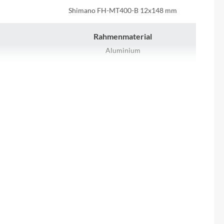
Sigma
Shimano FH-MT400-B 12x148 mm
SQlab
Rahmenmaterial
Aluminium
Thule
Farbe
Uebler
 780 mm
black/super light green
VDO
Laufradgröße
110 mm
29 Zoll
Winora
Sattel
Zefal
X-582
WTB Volt