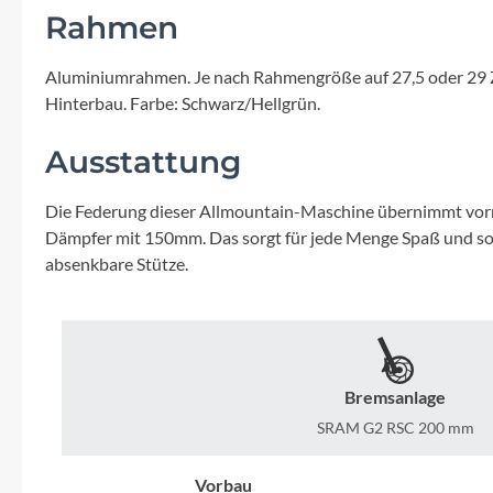
Mavic
Rahmen
MonkeyLink
Aluminiumrahmen. Je nach Rahmengröße auf 27,5 oder 29 Zo
Hinterbau. Farbe: Schwarz/Hellgrün.
Ortlieb
Ausstattung
Pitlock
Die Federung dieser Allmountain-Maschine übernimmt vorn
Dämpfer mit 150mm. Das sorgt für jede Menge Spaß und so
Profile Design
absenkbare Stütze.
Reich
Rixen & Kaul
Bremsanlage
SRAM G2 RSC 200 mm
S'COOL
Vorbau