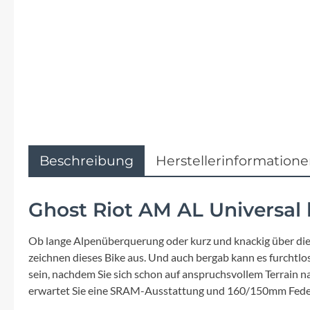
Flyer
Garmin
Gore
Hebie
Kettler Alu Rad
Beschreibung
Herstellerinformation
Koga
Ghost Riot AM AL Universal 
Lapierre
Ob lange Alpenüberquerung oder kurz und knackig über die 
zeichnen dieses Bike aus. Und auch bergab kann es furchtlo
Lizard Skins
sein, nachdem Sie sich schon auf anspruchsvollem Terrain 
erwartet Sie eine SRAM-Ausstattung und 160/150mm Fede