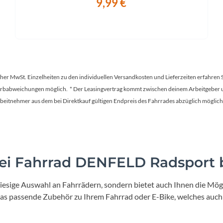
9,99 €
tscher MwSt. Einzelheiten zu den individuellen Versandkosten und Lieferzeiten erfahren 
Farbabweichungen möglich. * Der Leasingvertrag kommt zwischen deinem Arbeitgeber un
en Arbeitnehmer aus dem bei Direktkauf gültigen Endpreis des Fahrrades abzüglich mög
i Fahrrad DENFELD Radsport b
iesige Auswahl an Fahrrädern, sondern bietet auch Ihnen die Mögl
 das passende Zubehör zu Ihrem Fahrrad oder E-Bike, welches auch