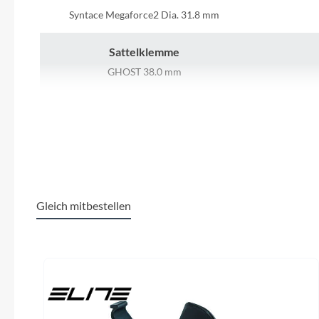
SHIMANO
Syntace Megaforce2 Dia. 31.8 mm
SKS
Sattelklemme
GHOST 38.0 mm
SRAM
Kurbelgarnitur
Tip Top
SRAM GX Eagle 32T
Unleazhed
Dämpfer
Rock Shox Super Deluxe Select+ 150 mm
Voxom
Gleich mitbestellen
Schalthebel
Woom
SRAM GX Eagle
Produktgalerie überspringen
Gabel
Zipp
Rock Shox LYRIK SELECT Federgabel
Ghost Al