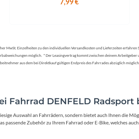
7,99 €
tscher MwSt. Einzelheiten zu den individuellen Versandkosten und Lieferzeiten erfahren 
Farbabweichungen möglich. * Der Leasingvertrag kommt zwischen deinem Arbeitgeber un
en Arbeitnehmer aus dem bei Direktkauf gültigen Endpreis des Fahrrades abzüglich mög
i Fahrrad DENFELD Radsport b
iesige Auswahl an Fahrrädern, sondern bietet auch Ihnen die Mögl
 das passende Zubehör zu Ihrem Fahrrad oder E-Bike, welches auch