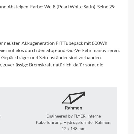
Micro
d Absteigen. Farbe: Weiß (Pearl White Satin). Seine 29
NC-17
Pegasus
 der neusten Akkugeneration FIT Tubepack mit 800Wh
ss Sie mühelos durch den Stop-and-Go-Verkehr manövrieren.
Powerbar
 Gepäckträger und Seitenständer sind vorhanden.
 zuverlässige Bremskraft natürlich, dafür sorgt die
Racktime
RIESE & MÜLLER
ROTWILD Bikes
Rahmen
Engineered by FLYER, Interne
m
Scott
Kabelführung, Hydrogeformter Rahmen,
12 x 148 mm