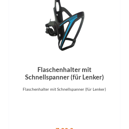
Farbe
Motor
Pearl White Satin
Pinion E1.9 MGU
Gewicht
Scheinwerfer
27 kg
Flyer ONE HL-2, 100 Lux,
automatischem LED-Tagfah
Gepäckträger
Bremshebel
E Sport Rack II, kompatibel mit
Shimano SLX
Flaschenhalter mit
nkeyLoad, Ortlieb QL 3.1
Schnellspanner (für Lenker)
Gabel
Display
Flaschenhalter mit Schnellspanner (für Lenker)
our Mobie34 Air, 100 mm, 15 x
FIT Compact DSP1-M (2" Farb
100 mm