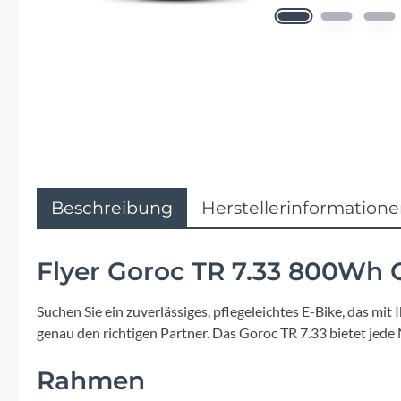
Flyer
Garmin
Gore
Hebie
Kettler Alu Rad
Beschreibung
Herstellerinformation
Koga
Flyer Goroc TR 7.33 800Wh 
Lapierre
Suchen Sie ein zuverlässiges, pflegeleichtes E-Bike, das mi
genau den richtigen Partner. Das Goroc TR 7.33 bietet jede
Lizard Skins
Rahmen