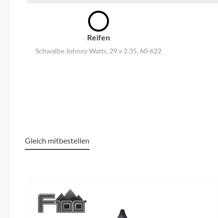
SHIMANO
SKS
Reifen
Schwalbe Johnny Watts, 29 x 2.35, 60-622
SRAM
Schutzbleche
Tip Top
Hebie Alumee FLYER Design, 72 mm
Unleazhed
Vorbau
Satori Python, 31.8 x 65 mm,
Voxom
winkelverstellbar
Gleich mitbestellen
Griffe
Woom
Produktgalerie überspringen
Flyer Urban
F
Zipp