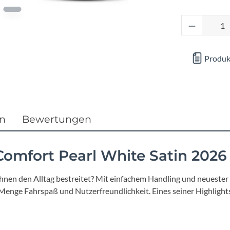
Focus
Produkt 
Ghost
Gudereit
Produk
Hercules
KLICKfix
en
Bewertungen
KTM
Comfort Pearl White Satin 2026
Lezyne
t Ihnen den Alltag bestreitet? Mit einfachem Handling und neueste
 Menge Fahrspaß und Nutzerfreundlichkeit. Eines seiner Highlights
Lupine