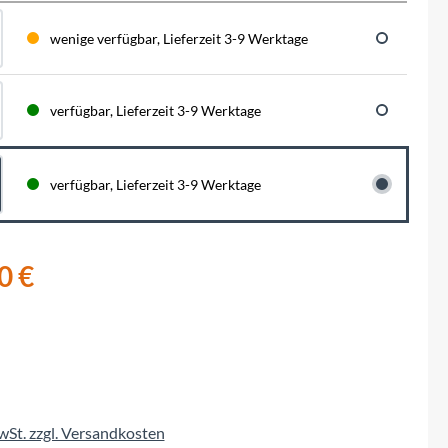
BySchulz
schnell...
schauen auf eine lange ...
haben wir für diese Notfälle eine riesen
Menge der wichtigsten Fahrrad-Ersatzteile
wenige verfügbar, Lieferzeit 3-9 Werktage
direkt auf Lager. Sowohl für Rennräder,
Contec
Mountainbikes, Trekking-Räder oder...
verfügbar, Lieferzeit 3-9 Werktage
Crane Bell
Deuter
verfügbar, Lieferzeit 3-9 Werktage
Dynamic
0 €
Ergon
F100
Finish Line
MwSt. zzgl. Versandkosten