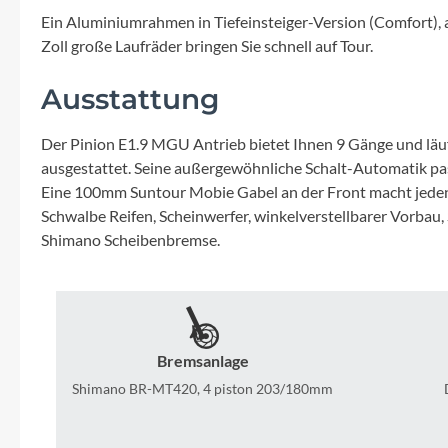
Mavic
Ein Aluminiumrahmen in Tiefeinsteiger-Version (Comfort), 
Zoll große Laufräder bringen Sie schnell auf Tour.
MonkeyLink
Ausstattung
Ortlieb
Der Pinion E1.9 MGU Antrieb bietet Ihnen 9 Gänge und lä
ausgestattet. Seine außergewöhnliche Schalt-Automatik pas
Pitlock
Eine 100mm Suntour Mobie Gabel an der Front macht jeden
Schwalbe Reifen, Scheinwerfer, winkelverstellbarer Vorbau, 
Profile Design
Shimano Scheibenbremse.
Reich
Rixen & Kaul
Bremsanlage
Shimano BR-MT420, 4 piston 203/180mm
S'COOL