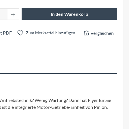
Fuxon
Anzahl: Gib den gewünschten Wert ein oder 
In den Warenkorb
Giro
Haibike
t PDF
Vergleichen
Zum Merkzettel hinzufügen
i:SY
Knog
Kärcher
Litemove
r Antriebstechnik? Wenig Wartung? Dann hat Flyer für Sie
 ist die integrierte Motor-Getriebe-Einheit von Pinion.
Mammut