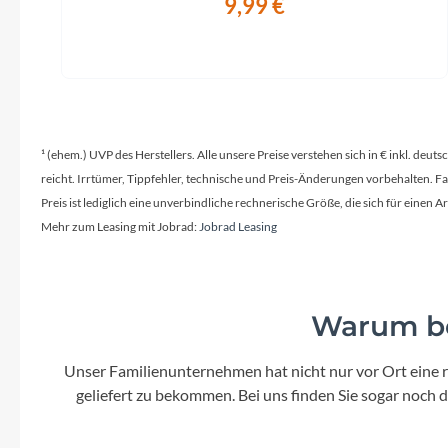
9,99 €
¹ (ehem.) UVP des Herstellers. Alle unsere Preise verstehen sich in € inkl. deu
reicht. Irrtümer, Tippfehler, technische und Preis-Änderungen vorbehalten. 
Preis ist lediglich eine unverbindliche rechnerische Größe, die sich für ein
Mehr zum Leasing mit Jobrad:
Jobrad Leasing
Warum be
Unser Familienunternehmen hat nicht nur vor Ort eine r
geliefert zu bekommen. Bei uns finden Sie sogar noch