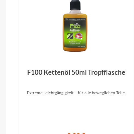
Lenker
Ergotec Ergo XXL, 16°, 30 mm, 700 mm
Vorderrad Nabe
Formula DC71, 32h
Laufradgröße
29"
Flyer ON
F100 Kettenöl 50ml Tropfflasche
Mo
Sattel
Extreme Leichtgängigkeit – für alle beweglichen Teile.
Selle Royal On Plus moderate wide
SR Sunt