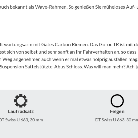
Mcfk
auch bekannt als Wave-Rahmen. So genießen Sie müheloses Auf- un
Mounty
Park Tool
uft wartungsarm mit Gates Carbon Riemen. Das Goroc TR ist mit
st sich von selbst und sehr sanft an Ihr Fahrverhalten an, so da
POC
 Weg angenehmer, auch wenn er mal etwas holprig ausfallen mag.
Suspension Sattelstützte, Abus Schloss. Was will man mehr? Ach ja,
PUKY
RFR
RockShox
Laufradsatz
Felgen
DT Swiss U 663, 30 mm
DT Swiss U 663, 30 m
Schwalbe