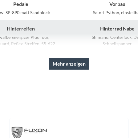
Sigg
Pedale
Vorbau
wi SP-890 matt Sandblock
Satori Python, einstellb
Sportourer
Hinterreifen
Hinterrad Nabe
Tenways
walbe Energizer Plus Tour,
Shimano, Centerlock, Di
uard, Reflex-Streifen, 55-622
Schnellspanner
chlauch: Schwalbe AV19
Topeak
Mehr anzeigen
Schaltwerk
Rahmenmaterial
Uvex
 Deore Linkglide, RD-M5130,
Aluminium
Shadow Plus
Widek
Lenker
Farbe
Yazoo
, Riser Lenker, Kröpfung: 15°,
shiny dusk purple
Höhe: 5 mm
Vorderrad Nabe
Akku
 HB-MT200, Centerlock, Disc,
Bosch PowerTube, 36 V Li Ion