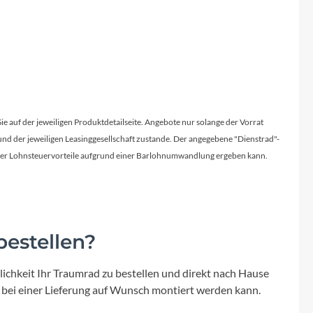
Sie auf der jeweiligen Produktdetailseite. Angebote nur solange der Vorrat
d der jeweiligen Leasinggesellschaft zustande. Der angegebene "Dienstrad"-
licher Lohnsteuervorteile aufgrund einer Barlohnumwandlung ergeben kann.
estellen?
ichkeit Ihr Traumrad zu bestellen und direkt nach Hause
 bei einer Lieferung auf Wunsch montiert werden kann.