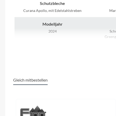
SHIMANO
Schutzbleche
Curana Apollo, mit Edelstahlstreben
Mar
SKS
Modelljahr
SRAM
2024
Sch
Greeng
S
Tip Top
Ladegerät
Unleazhed
Bosch Standard Charger, 4A
Shimano
Voxom
Gleich mitbestellen
Kassette
Woom
Shimano Linkglide, CS-LG600-10, 11-43t
BGM Pro
Produktgalerie überspringen
Zipp
Kette
Shimano Linkglide, CN-LG500
Shimano