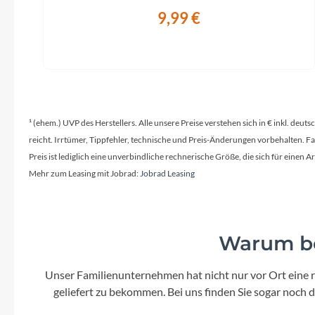
9,99 €
¹ (ehem.) UVP des Herstellers. Alle unsere Preise verstehen sich in € inkl. deu
reicht. Irrtümer, Tippfehler, technische und Preis-Änderungen vorbehalten. 
Preis ist lediglich eine unverbindliche rechnerische Größe, die sich für ein
Mehr zum Leasing mit Jobrad:
Jobrad Leasing
Warum be
Unser Familienunternehmen hat nicht nur vor Ort eine r
geliefert zu bekommen. Bei uns finden Sie sogar noch