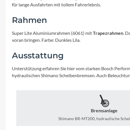
Mavic
für lange Ausfahrten mit tollem Fahrerlebnis.
MonkeyLink
Rahmen
Super Lite Aluminiumrahmen (6061) mit
Trapezrahmen
. D
Ortlieb
voran bringen. Farbe: Dunkles Lila.
Pitlock
Ausstattung
Profile Design
Unterstützung erfahren Sie hier vom starken Bosch Perfor
hydraulischen Shimano Scheibenbremsen. Auch Beleuchtung
Reich
Rixen & Kaul
Bremsanlage
S'COOL
Shimano BR-MT200, hydraulische Sche