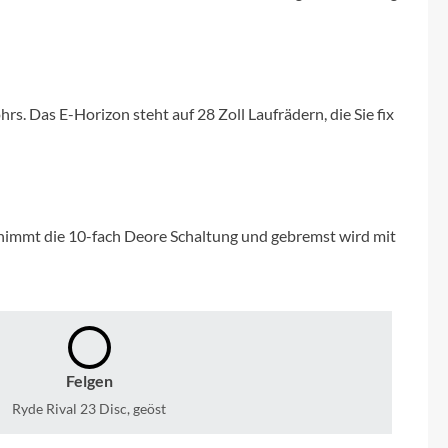
Micro
NC-17
rs. Das E-Horizon steht auf 28 Zoll Laufrädern, die Sie fix
Pegasus
Powerbar
Racktime
nimmt die 10-fach Deore Schaltung und gebremst wird mit
RIESE & MÜLLER
ROTWILD Bikes
Felgen
Scott
Ryde Rival 23 Disc, geöst