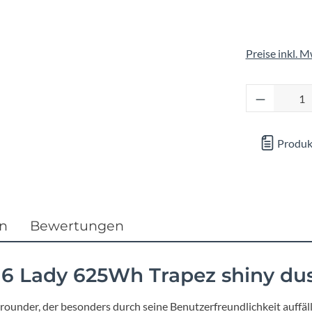
Focus
Ghost
Preise inkl. 
Gudereit
Produkt 
Hercules
Produk
KLICKfix
KTM
en
Bewertungen
Lezyne
6 Lady 625Wh Trapez shiny du
Lupine
llrounder, der besonders durch seine Benutzerfreundlichkeit auff