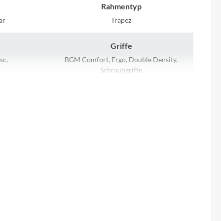
Sigma
Rahmentyp
ar
Trapez
SQlab
Griffe
Thule
sc,
BGM Comfort, Ergo, Double Density,
Schraubgriffe
Uebler
Kurbelgarnitur
VDO
FSA CK-320, 38t
Winora
Motor
Zefal
Bosch Performance Line CX, Gen. 4, BES3,
250 W, 36 V, max. 25 km/h
Laufradgröße
, 625 Wh
28"