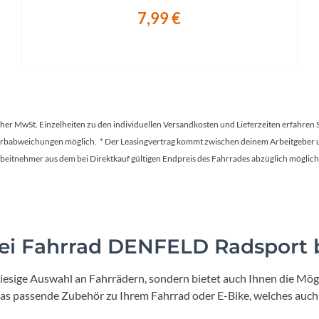
7,99 €
tscher MwSt. Einzelheiten zu den individuellen Versandkosten und Lieferzeiten erfahren 
Farbabweichungen möglich. * Der Leasingvertrag kommt zwischen deinem Arbeitgeber un
en Arbeitnehmer aus dem bei Direktkauf gültigen Endpreis des Fahrrades abzüglich mög
i Fahrrad DENFELD Radsport b
iesige Auswahl an Fahrrädern, sondern bietet auch Ihnen die Mögl
 das passende Zubehör zu Ihrem Fahrrad oder E-Bike, welches auch