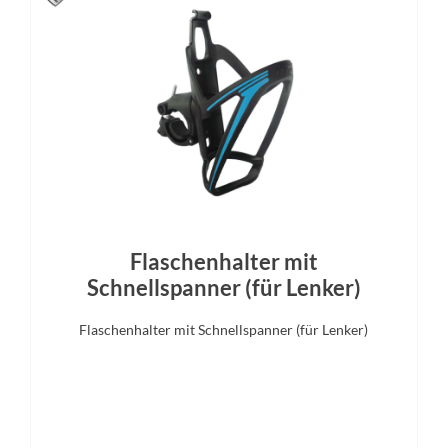
Schnellspanner
Schalthebel
Bremshebel
o Deore Linkglide, SL-M5130,
Shimano BL-MT201, hydrau
ch, Rapidfire Plus-Schalthebel
Scheibenbremse
Gabel
Display
ntour NVX30 DS, 75 mm
Bosch LED Remote mit Intuv
Display
Flaschenhalter mit
Schnellspanner (für Lenker)
Flaschenhalter mit Schnellspanner (für Lenker)