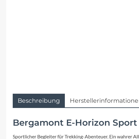
Flyer
Garmin
Gore
Hebie
Kettler Alu Rad
Koga
Beschreibung
Herstellerinformation
Lapierre
Bergamont E-Horizon Sport 
Lizard Skins
Sportlicher Begleiter für Trekking-Abenteuer. Ein wahrer A