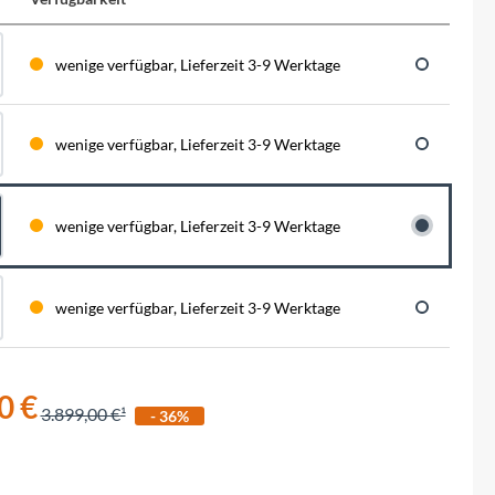
BySchulz
schnell...
schauen auf eine lange ...
haben wir für diese Notfälle eine riesen
Menge der wichtigsten Fahrrad-Ersatzteile
direkt auf Lager. Sowohl für Rennräder,
Contec
wenige verfügbar, Lieferzeit 3-9 Werktage
Mountainbikes, Trekking-Räder oder...
Crane Bell
wenige verfügbar, Lieferzeit 3-9 Werktage
Deuter
wenige verfügbar, Lieferzeit 3-9 Werktage
Dynamic
wenige verfügbar, Lieferzeit 3-9 Werktage
Ergon
F100
0 €
3.899,00 €
- 36%
Finish Line