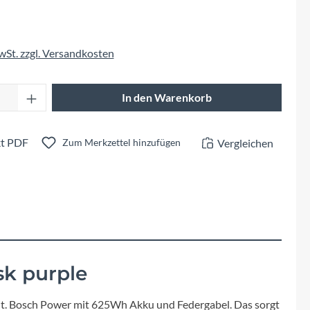
Fuxon
Giro
MwSt. zzgl. Versandkosten
Haibike
Anzahl: Gib den gewünschten Wert ein oder 
In den Warenkorb
i:SY
t PDF
Vergleichen
Zum Merkzettel hinzufügen
Knog
Kärcher
Litemove
sk purple
Mammut
ällt. Bosch Power mit 625Wh Akku und Federgabel. Das sorgt