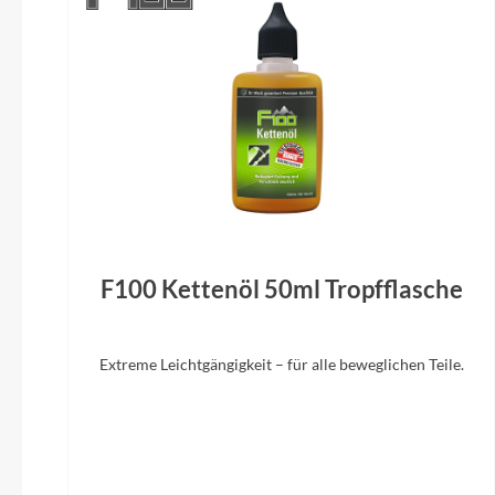
Gepäckträger
Racktime / BGM Trekking Pro, Snapit 2.0
Shiman
System, integrierte Schutzblechaufnahme
1x10-fa
Sattel
Syncros Capilano Trekking Memory Foam
Su
F100 Kettenöl 50ml Tropfflasche
Sattelstütze
BGM Pro
Extreme Leichtgängigkeit – für alle beweglichen Teile.