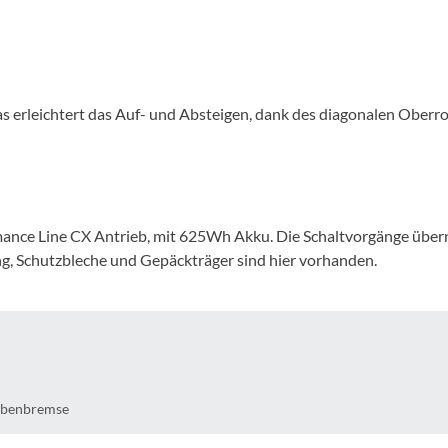
Mcfk
Mounty
as erleichtert das Auf- und Absteigen, dank des diagonalen Oberroh
Park Tool
POC
PUKY
mance Line CX Antrieb, mit 625Wh Akku. Die Schaltvorgänge über
, Schutzbleche und Gepäckträger sind hier vorhanden.
RFR
RockShox
Schwalbe
ibenbremse