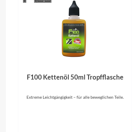
Gepäckträger
Racktime / BGM Trekking Pro, Snapit 2.0
Shiman
System, integrierte Schutzblechaufnahme
1x10-fa
Sattel
Syncros Capilano Trekking Memory Foam
Su
F100 Kettenöl 50ml Tropfflasche
Sattelstütze
BGM Pro
Extreme Leichtgängigkeit – für alle beweglichen Teile.