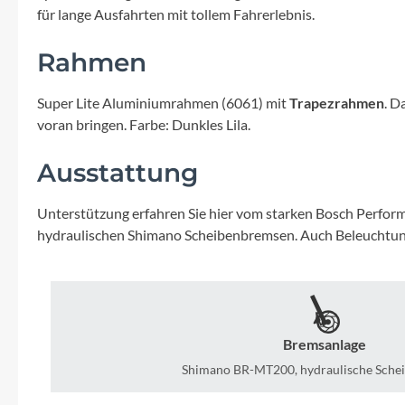
Mavic
für lange Ausfahrten mit tollem Fahrerlebnis.
MonkeyLink
Rahmen
Super Lite Aluminiumrahmen (6061) mit
Trapezrahmen
. D
Ortlieb
voran bringen. Farbe: Dunkles Lila.
Pitlock
Ausstattung
Profile Design
Unterstützung erfahren Sie hier vom starken Bosch Perfor
hydraulischen Shimano Scheibenbremsen. Auch Beleuchtung
Reich
Rixen & Kaul
Bremsanlage
S'COOL
Shimano BR-MT200, hydraulische Sche