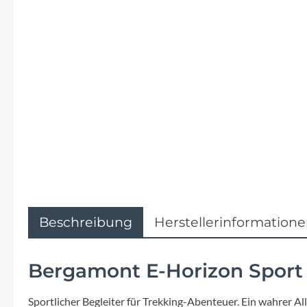
Flyer
Garmin
Gore
Hebie
Kettler Alu Rad
Koga
Beschreibung
Herstellerinformation
Lapierre
Bergamont E-Horizon Sport 
Lizard Skins
Sportlicher Begleiter für Trekking-Abenteuer. Ein wahrer A