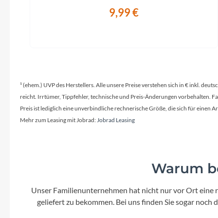
9,99 €
¹ (ehem.) UVP des Herstellers. Alle unsere Preise verstehen sich in € inkl. deu
reicht. Irrtümer, Tippfehler, technische und Preis-Änderungen vorbehalten. 
Preis ist lediglich eine unverbindliche rechnerische Größe, die sich für ein
Mehr zum Leasing mit Jobrad:
Jobrad Leasing
Warum be
Unser Familienunternehmen hat nicht nur vor Ort eine r
geliefert zu bekommen. Bei uns finden Sie sogar noch