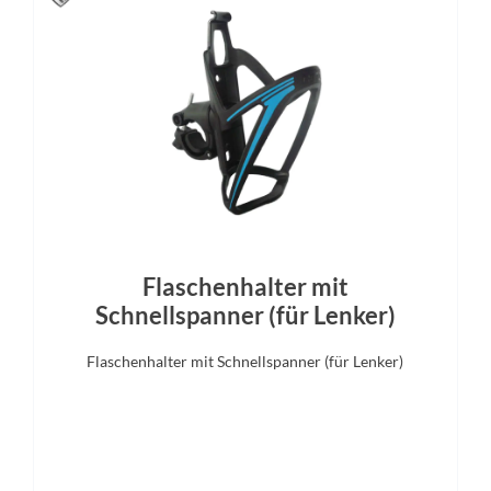
Schnellspanner
Schalthebel
Bremshebel
o Deore Linkglide, SL-M5130,
Shimano BL-MT201, hydrau
ch, Rapidfire Plus-Schalthebel
Scheibenbremse
Gabel
Display
ntour NVX30 DS, 75 mm
Bosch LED Remote mit Intuv
Display
Flaschenhalter mit
Schnellspanner (für Lenker)
Flaschenhalter mit Schnellspanner (für Lenker)