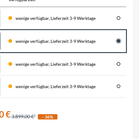
BySchulz
schnell...
schauen auf eine lange ...
haben wir für diese Notfälle eine riesen
Menge der wichtigsten Fahrrad-Ersatzteile
direkt auf Lager. Sowohl für Rennräder,
Contec
wenige verfügbar, Lieferzeit 3-9 Werktage
Mountainbikes, Trekking-Räder oder...
Crane Bell
wenige verfügbar, Lieferzeit 3-9 Werktage
Deuter
wenige verfügbar, Lieferzeit 3-9 Werktage
Dynamic
wenige verfügbar, Lieferzeit 3-9 Werktage
Ergon
F100
0 €
3.899,00 €
- 36%
Finish Line