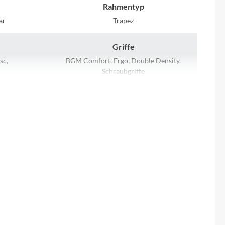
Sigma
Rahmentyp
ar
Trapez
SQlab
Griffe
Thule
sc,
BGM Comfort, Ergo, Double Density,
Schraubgriffe
Uebler
Kurbelgarnitur
VDO
FSA CK-320, 38t
Winora
Motor
Zefal
Bosch Performance Line CX, Gen. 4, BES3,
250 W, 36 V, max. 25 km/h
Laufradgröße
, 625 Wh
28"