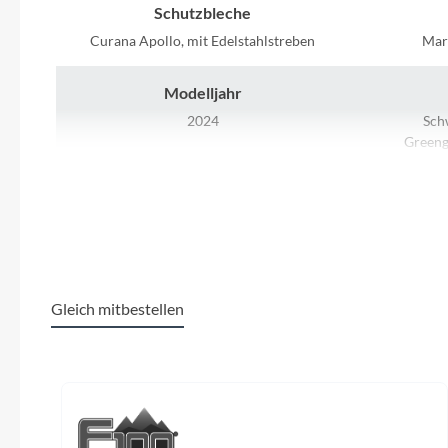
SHIMANO
Schutzbleche
Curana Apollo, mit Edelstahlstreben
Mar
SKS
Modelljahr
SRAM
2024
Sch
Greeng
S
Tip Top
Ladegerät
Unleazhed
Bosch Standard Charger, 4A
Shimano
Voxom
Gleich mitbestellen
Kassette
Woom
Shimano Linkglide, CS-LG600-10, 11-43t
BGM Pro
Produktgalerie überspringen
Zipp
Kette
Shimano Linkglide, CN-LG500
Shimano