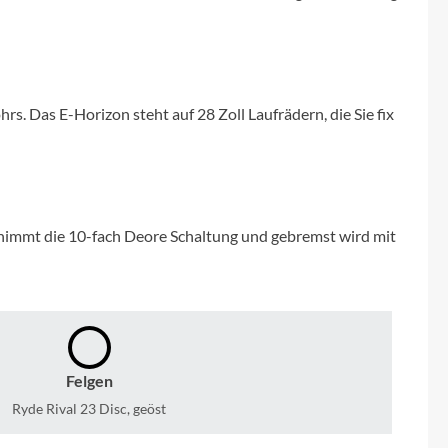
Micro
NC-17
rs. Das E-Horizon steht auf 28 Zoll Laufrädern, die Sie fix
Pegasus
Powerbar
Racktime
nimmt die 10-fach Deore Schaltung und gebremst wird mit
RIESE & MÜLLER
ROTWILD Bikes
Felgen
Scott
Ryde Rival 23 Disc, geöst