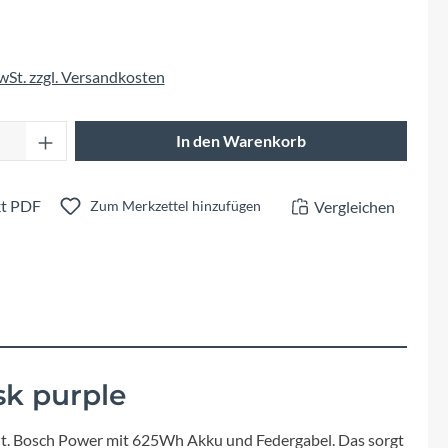
Fuxon
Giro
MwSt. zzgl. Versandkosten
Haibike
Anzahl: Gib den gewünschten Wert ein oder 
In den Warenkorb
i:SY
t PDF
Vergleichen
Zum Merkzettel hinzufügen
Knog
Kärcher
Litemove
sk purple
Mammut
ällt. Bosch Power mit 625Wh Akku und Federgabel. Das sorgt