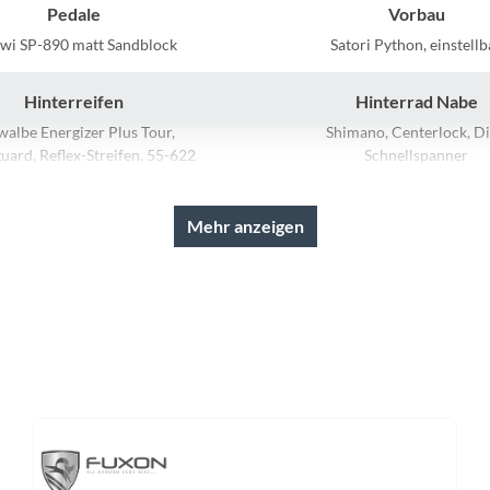
Sigg
Pedale
Vorbau
wi SP-890 matt Sandblock
Satori Python, einstellb
Sportourer
Hinterreifen
Hinterrad Nabe
Tenways
walbe Energizer Plus Tour,
Shimano, Centerlock, Di
uard, Reflex-Streifen, 55-622
Schnellspanner
chlauch: Schwalbe AV19
Topeak
Mehr anzeigen
Schaltwerk
Rahmenmaterial
Uvex
 Deore Linkglide, RD-M5130,
Aluminium
Shadow Plus
Widek
Lenker
Farbe
Yazoo
, Riser Lenker, Kröpfung: 15°,
shiny dusk purple
Höhe: 5 mm
Vorderrad Nabe
Akku
 HB-MT200, Centerlock, Disc,
Bosch PowerTube, 36 V Li Ion