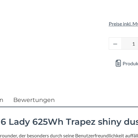
Focus
Ghost
Preise inkl. 
Gudereit
Produkt 
Hercules
Produk
KLICKfix
KTM
en
Bewertungen
Lezyne
6 Lady 625Wh Trapez shiny du
Lupine
llrounder, der besonders durch seine Benutzerfreundlichkeit auff