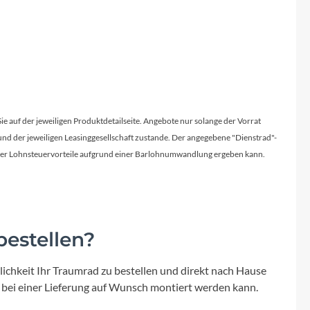
Sie auf der jeweiligen Produktdetailseite. Angebote nur solange der Vorrat
d der jeweiligen Leasinggesellschaft zustande. Der angegebene "Dienstrad"-
licher Lohnsteuervorteile aufgrund einer Barlohnumwandlung ergeben kann.
estellen?
ichkeit Ihr Traumrad zu bestellen und direkt nach Hause
 bei einer Lieferung auf Wunsch montiert werden kann.