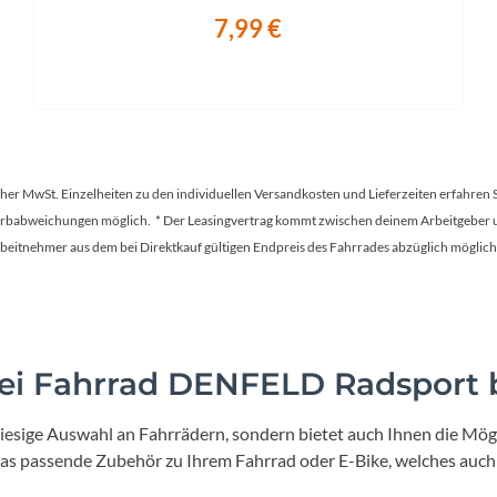
7,99 €
tscher MwSt. Einzelheiten zu den individuellen Versandkosten und Lieferzeiten erfahren 
Farbabweichungen möglich. * Der Leasingvertrag kommt zwischen deinem Arbeitgeber un
en Arbeitnehmer aus dem bei Direktkauf gültigen Endpreis des Fahrrades abzüglich mög
i Fahrrad DENFELD Radsport b
iesige Auswahl an Fahrrädern, sondern bietet auch Ihnen die Mögl
 das passende Zubehör zu Ihrem Fahrrad oder E-Bike, welches auch