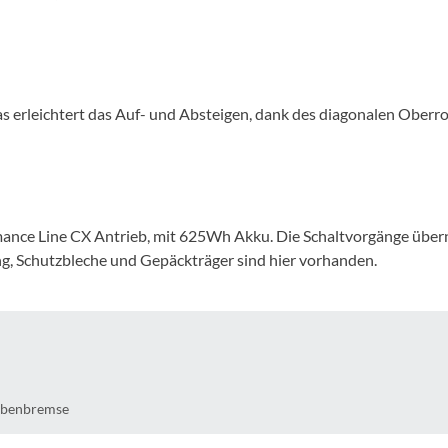
Mcfk
Mounty
as erleichtert das Auf- und Absteigen, dank des diagonalen Oberroh
Park Tool
POC
PUKY
mance Line CX Antrieb, mit 625Wh Akku. Die Schaltvorgänge über
, Schutzbleche und Gepäckträger sind hier vorhanden.
RFR
RockShox
Schwalbe
ibenbremse