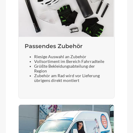
Laufradgröße
20″
Schalthebel
Passendes Zubehör
microSHIFT Ds45
Riesige Auswahl an Zubehör
Vollsortiment im Bereich Fahrradteile
Größte Bekleidungsabteilung der
Region
Bremshebel
Zubehör am Rad wird vor Lieferung
übrigens direkt montiert
Ergonomisch geformte Bremshebel
Steuersatz
Vollintegrierter 1″-Steuersatz gedichtete
Industrielager integrierte Ahead-Klemme