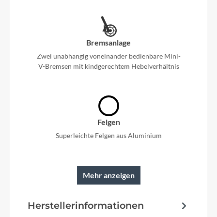
Bremsanlage
Zwei unabhängig voneinander bedienbare Mini-
V-Bremsen mit kindgerechtem Hebelverhältnis
Felgen
Superleichte Felgen aus Aluminium
Mehr anzeigen
Rahmen
Herstellerinformationen
Tiefer Einstieg, sehr niedrige Sitzposition und
fehlerverzeihende Lenkgeometrie sorgen für eine