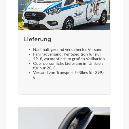
Sattel
Ergonomisch geformt robustes, wasserfestes &
witterungsbeständiges Material
Gabel
Lieferung
Leichte Unicrown-Gabel aus Aluminium
Nachhaltiger und versicherter Versand
Fahrradversand: Per Spedition für nur
49,-€, vormontiert im großen Vollkarton
Oder persönliche Lieferung im Umkreis
Sattelstütze
für nur 20,-€
Anodisierte Alu-Sattelstütze mit Anzeige des
Versand von Transport E-Bikes für 399,-
€
maximal zulässigen Auszugs