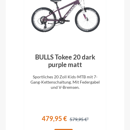
0"
BULLS Tokee 20 dark
en
purple matt
Sportliches 20 Zoll Kids-MTB mit 7-
Spo
ll
Gang-Kettenschaltung. Mit Federgabel
Gang
!
und V-Bremsen.
479,95 €
579,95 €