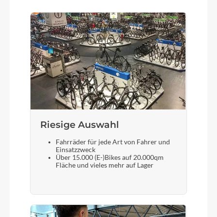
Schaltwerk
microSHIFT M21SS, 7 Gänge
Rahmenmaterial
Leichtes, hochwertig verarbeitetes AA-6061-
Aluminium mit konifizierten Rohren
Riesige Auswahl
Kurbelgarnitur
Leichte, geschmiedete Kurbeln aus Aluminium
Fahrräder für jede Art von Fahrer und
mit 110 mm Länge und geringem Pedalabstand
Einsatzzweck
Über 15.000 (E-)Bikes auf 20.000qm
Fläche und vieles mehr auf Lager
Kassette
11 bis 28 Zähnen