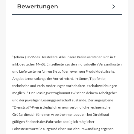
gute Kontrolle
Bewertungen
Reifen
20 × 1,4″ Schwalbe Little Joe
¹ (ehem.) UVP des Herstellers. Alle unsere Preise verstehen sich in €
Pedale
inkl. deutscher MwSt. Einzelheiten zu den individuellen Versandkosten
Flache, schmale Plattformpedale aus Kunststoff
und Lieferzeiten erfahren Sie auf der jeweiligen Produktdetailseite.
Angebote nur solange der Vorrat reicht. Irrtümer, Tippfehler,
technische und Preis-Änderungen vorbehalten. Farbabweichungen
Vorbau
möglich. * Der Leasingvertrag kommt zwischen deinem Arbeitgeber
und der jeweiligen Leasinggesellschaft zustande. Der angegebene
Superleichter Vorbau aus geschmiedetem
"Dienstrad"-Preis ist lediglich eine unverbindliche rechnerische
Aluminium 40 mm / +15°
Größe, die sich für einen Arbeitnehmer aus dem bei Direktkauf
gültigen Endpreis des Fahrrades abzüglich möglicher
Rahmentyp
Lohnsteuervorteile aufgrund einer Barlohnumwandlung ergeben