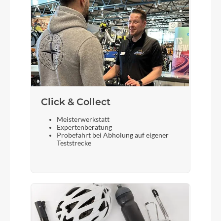
Lenker
Breiter, ergonomischer und leichter Lenker aus
Aluminium für eine gute Kontrolle über das Rad
BMX-Style mit hohem Rise für maximale
Verstellbarkeit, Breite: 560 mm
Farbe
Vibrant Yellow
Click & Collect
Meisterwerkstatt
Expertenberatung
Vorderrad Nabe
Probefahrt bei Abholung auf eigener
Teststrecke
Leichte Alu-Naben mit gedichteten Lagern,
schneller Ein- und Ausbau dank
Schnellspannachse
Gewicht
7,8 kg (ohne Pedale)