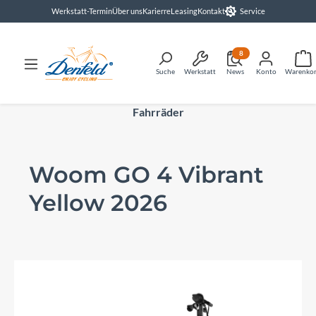
Werkstatt-Termin
Über uns
Karierre
Leasing
Kontakt
Service
alt springen
8
Suche
Werkstatt
News
Konto
Warenko
Fahrräder
Woom GO 4 Vibrant
Yellow 2026