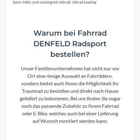
kann. Mehr zum Leasing mit Jobrad:
Jobrad Leasing
Diamant
Modelljahr
Warum bei Fahrrad
2026
DENFELD Radsport
Hinterrad Nabe
bestellen?
Leichte Alu-Naben mit gedichteten Lagern, Ein-
und Ausbau mit 5-mm-Innensechskantschlüssel
Unser Familienunternehmen hat nicht nur vor
Ort eine riesige Auswahl an Fahrrädern,
sondern bietet auch Ihnen die Möglichkeit Ihr
Sattelklemme
Traumrad zu bestellen und direkt nach Hause
Aluminium mit langem Schnellspannhebel
geliefert zu bekommen. Bei uns finden Sie sogar
noch das passende Zubehör zu Ihrem Fahrrad
oder E-Bike, welches auch bei einer Lieferung
Griffe
auf Wunsch montiert werden kann.
Ergonomisch geformt besonders schmaler,
kindgerechter Durchmesser für guten Halt