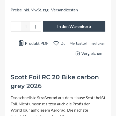
Preise inkl. MwSt. zzgl. Versandkosten
Produkt Anzahl: Gib den gewünschten Wert 
In den Warenkorb
Produkt PDF
Zum Merkzettel hinzufügen
Vergleichen
Scott Foil RC 20 Bike carbon
grey 2026
Das schnellste Straßenrad aus dem Hause Scott heißt
Foil. Nicht umsonst sitzen auch die Profis der
WorldTour auf diesem Aerorad. Die nächste