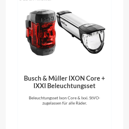
Shimano 105 Di2 ST-R7170, 24 Speed Electronic
Shift System
Vorbau
Syncros Foil 1.5 Aero
Rahmentyp
Aerorad
Busch & Müller IXON Core +
IXXI Beleuchtungsset
Modelljahr
2026
Beleuchtungsset Ixon Core & Ixxi. StVO-
zugelassen für alle Räder.
Schaltwerk
Shimano 105 Di2 RD-R7150 24 Speed Electronic
Shift System