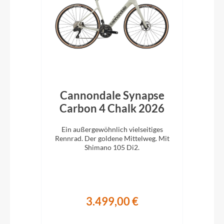
bon
Cannondale Synapse
C
Carbon 4 Chalk 2026
C
 für
Ein außergewöhnlich vielseitiges
E
ano
Rennrad. Der goldene Mittelweg. Mit
Ren
Shimano 105 Di2.
3.499,00 €