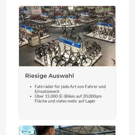
Sattel
Syncros Belcarra V 2.0 NEO Cut Out
Gabel
FOIL Disc HMX 1" Eccentric Carbon steerer
Sattelstütze
Riesige Auswahl
Syncros Duncan SL Aero CFT
Fahrräder für jede Art von Fahrer und
Einsatzzweck
Über 15.000 (E-)Bikes auf 20.000qm
Fläche und vieles mehr auf Lager