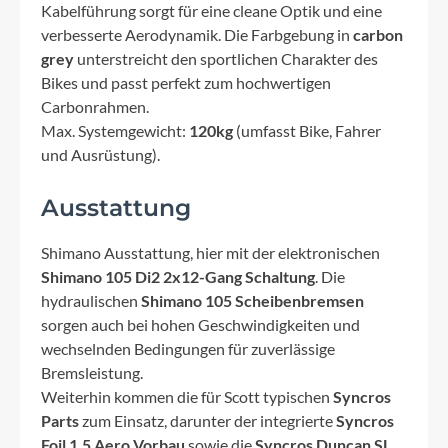
Kabelführung sorgt für eine cleane Optik und eine
verbesserte Aerodynamik. Die Farbgebung in
carbon
grey
unterstreicht den sportlichen Charakter des
Bikes und passt perfekt zum hochwertigen
Carbonrahmen.
Max. Systemgewicht:
120kg
(umfasst Bike, Fahrer
und Ausrüstung).
Ausstattung
Shimano Ausstattung, hier mit der elektronischen
Shimano 105 Di2 2x12-Gang Schaltung
. Die
hydraulischen
Shimano 105 Scheibenbremsen
sorgen auch bei hohen Geschwindigkeiten und
wechselnden Bedingungen für zuverlässige
Bremsleistung.
Weiterhin kommen die für Scott typischen
Syncros
Parts
zum Einsatz, darunter der integrierte
Syncros
Foil 1.5 Aero Vorbau
sowie die
Syncros Duncan SL