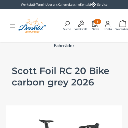
Werkstatt-Termin
Über uns
Karierre
Leasing
Kontakt
Service
alt springen
8
Suche
Werkstatt
News
Konto
Warenko
Fahrräder
Scott Foil RC 20 Bike
carbon grey 2026