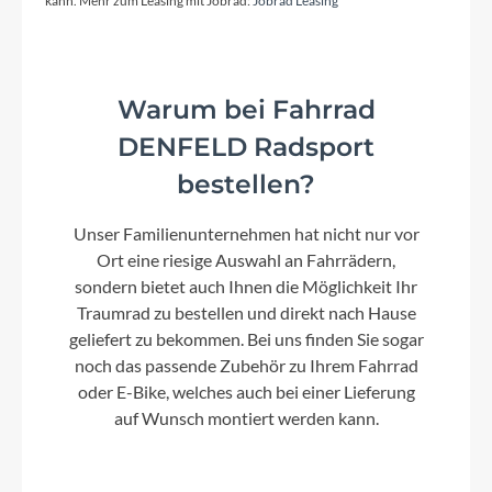
kann. Mehr zum Leasing mit Jobrad:
Jobrad Leasing
carbon grey
Kette
Warum bei Fahrrad
Shimano CN-M6100-12
DENFELD Radsport
bestellen?
Gewicht
Unser Familienunternehmen hat nicht nur vor
8.1 kg
Ort eine riesige Auswahl an Fahrrädern,
sondern bietet auch Ihnen die Möglichkeit Ihr
Umwerfer
Traumrad zu bestellen und direkt nach Hause
Shimano 105 Di2 FD-R7150 Electronic Shift
geliefert zu bekommen. Bei uns finden Sie sogar
System
noch das passende Zubehör zu Ihrem Fahrrad
oder E-Bike, welches auch bei einer Lieferung
auf Wunsch montiert werden kann.
Steuersatz
Acros AIF-1138