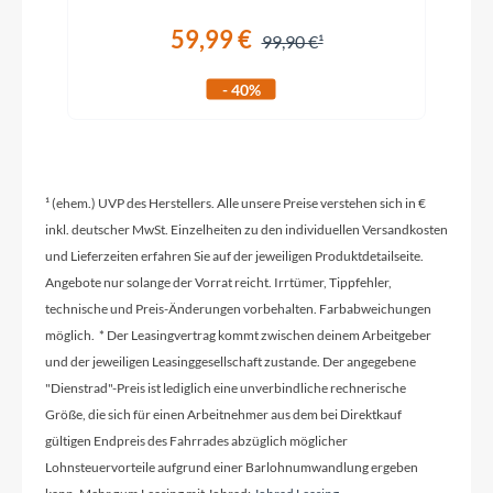
59,99 €
99,90 €
Rahmenmaterial
- 40%
Carbon
Kurbelgarnitur
Hollowtech II 52x36 T Shimano 105 FC-R7100
¹ (ehem.) UVP des Herstellers. Alle unsere Preise verstehen sich in €
inkl. deutscher MwSt. Einzelheiten zu den individuellen Versandkosten
und Lieferzeiten erfahren Sie auf der jeweiligen Produktdetailseite.
Kassette
Angebote nur solange der Vorrat reicht. Irrtümer, Tippfehler,
technische und Preis-Änderungen vorbehalten. Farbabweichungen
11-34 Shimano CS-R7100
möglich. * Der Leasingvertrag kommt zwischen deinem Arbeitgeber
und der jeweiligen Leasinggesellschaft zustande. Der angegebene
Lenker
"Dienstrad"-Preis ist lediglich eine unverbindliche rechnerische
Syncros Creston 2.0 Aero
Größe, die sich für einen Arbeitnehmer aus dem bei Direktkauf
gültigen Endpreis des Fahrrades abzüglich möglicher
Lohnsteuervorteile aufgrund einer Barlohnumwandlung ergeben
Farbe