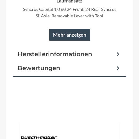
Laufradsatz
Syncros Capital 1.0 60 24 Front, 24 Rear Syncros
SL Axle, Removable Lever with Tool
Mehr anzeigen
Rahmen
Herstellerinformationen
FOIL RC Disc HMX Road Race geometry,
Replaceable Derailleur Hanger Internal cable
Bewertungen
routing
Reifen
Produktgalerie überspringen
Schwalbe PRO ONE Aero, TL-Easy, Fold,700x28C
Schalt-/ Bremsgriffeinheit