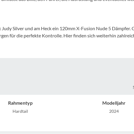
Mcfk
Mounty
x Judy Silver und am Heck ein 120mm X-Fusion Nude 5 Dämpfer. G
Park Tool
n für die perfekte Kontrolle. Hier finden sich weiterhin zahlreic
POC
PUKY
RFR
RockShox
Rahmentyp
Modelljahr
Hardtail
2024
Schwalbe