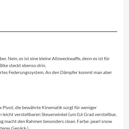
Fuxon
Giro
Haibike
i:SY
. Nein, es ist eine kleine Allzweckwaffe, denn es ist für
Knog
ike steckt ebenso drin.
egriertes Federungssystem. An den Dämpfer kommt man aber
Kärcher
Litemove
 Pivot, die bewährte Kinematik sorgt für weniger
Mammut
leicht verstellbaren Steuerwinkel (um 0,6 Grad verstellbar,
rung macht den Rahmen besonders clean. Farbe: pearl snow
iteres Gepäck.)