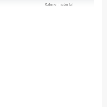
Sigma
Rahmenmaterial
adow Plus
Aluminium
SQlab
Thule
Farbe
6061 D.B.
pearl snow white
/ 740mm
Uebler
on grips
VDO
Gewicht
10mm
14.95kg
Winora
Zefal
Sattel
 & Cable
Syncros Savona 2.5 V-Concept
ad angle