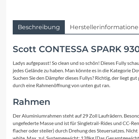
Flyer
Garmin
Beschreibung
Herstellerinformation
Gore
Scott CONTESSA SPARK 930 
Hebie
Ladys aufgepasst! So clean und so schön! Dieses Fully schaut
Kettler Alu Rad
jedes Gelände zu haben. Man könnte es in die Kategorie Do
Suchen Sie den Dämpfer dieses Fullys? Richtig, der liegt g
durch eine Rahmenöffnung von unten gut ran.
Koga
Rahmen
Lapierre
Der Aluminiumrahmen steht auf 29 Zoll Laufrädern. Besonder
Lizard Skins
ungefederte Masse und ist für Singletrail-Rides und CC-Ren
flacher oder steiler) durch Drehung des Steuersatzes. Nicht
white. Max. zul. Systemgewicht: 128kg (Das Gesamtgewicht 