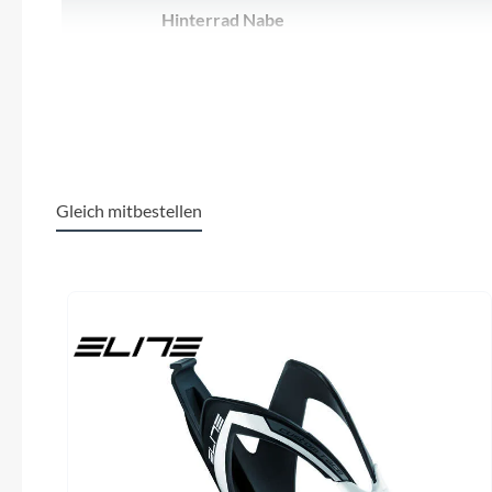
SHIMANO
Hinterrad Nabe
Formula CL-3248M / 12x148mm / Micro
Syncros
SKS
Spline
SRAM
Kurbelgarnitur
Shimano FC-MT512-1 55mm CL / 30T
Shimano
Tip Top
Gleich mitbestellen
Unleazhed
Dämpfer
Produktgalerie überspringen
X-Fusion NUDE 5 RLX Trunnion SCOTT
Voxom
custom w. travel / geo adj. 3 modes:
Lockout-Traction Control-Descend Reb.
Adj. Travel 120-80-Lockout / T165X45mm
Woom
Laufradgröße
Zipp
29"
Shimano 