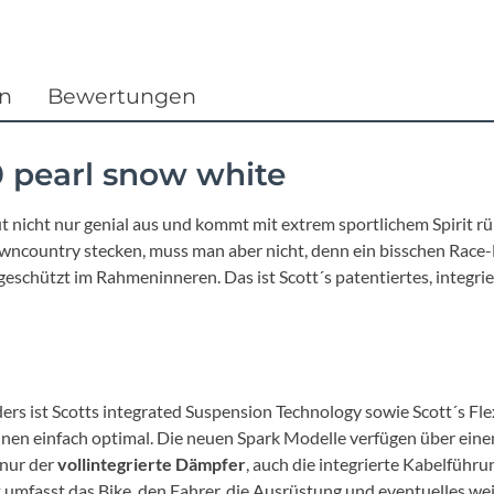
Focus
Ghost
en
Bewertungen
Gudereit
pearl snow white
Hercules
 nicht nur genial aus und kommt mit extrem sportlichem Spirit rüber
KLICKfix
wncountry stecken, muss man aber nicht, denn ein bisschen Race-B
ut geschützt im Rahmeninneren. Das ist Scott´s patentiertes, int
KTM
Lezyne
s ist Scotts integrated Suspension Technology sowie Scott´s Flex
Lupine
nen einfach optimal. Die neuen Spark Modelle verfügen über einen 
 nur der
vollintegrierte Dämpfer
, auch die integrierte Kabelfüh
umfasst das Bike, den Fahrer, die Ausrüstung und eventuelles we