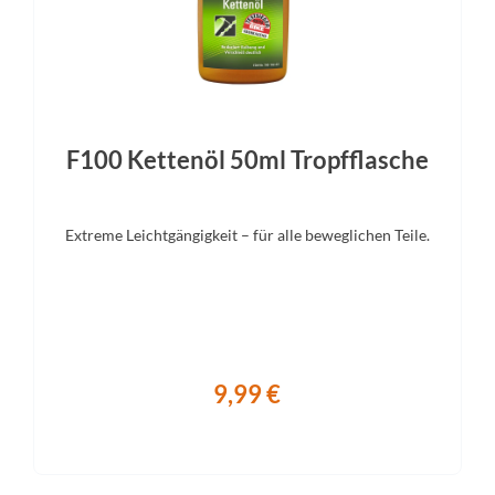
adjustment ZS56/28.6 – ZS5
Vorderreifen
Sattelstütze
albe Wicked Will / 29x2.4"
Syncros Duncan Dropper Po
ance / TLR / Foldable / Addix
31.6mm / S size 100mm / M siz
L size 150mm
F100 Kettenöl 50ml Tropfflasche
Extreme Leichtgängigkeit – für alle beweglichen Teile.
9,99 €