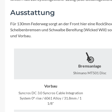
Mavic
Ausstattung
MonkeyLink
Für 130mm Federweg sorgt an der Front hier eine RockSho
Ortlieb
Scheibenbremsen und Schwalbe Bereifung (Wicked Will) sorge
und Vorbau.
Pitlock
Profile Design
Bremsanlage
Reich
Shimano MT501 Disc
Rixen & Kaul
Vorbau
Syncros DC 3.0 Syncros Cable Integration
System 0° rise / 6061 Alloy / 31.8mm / 1
S'COOL
1/8"