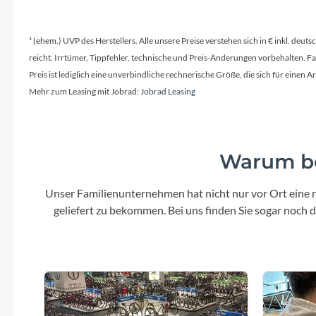
¹ (ehem.) UVP des Herstellers. Alle unsere Preise verstehen sich in € inkl. deu
reicht. Irrtümer, Tippfehler, technische und Preis-Änderungen vorbehalten. 
Preis ist lediglich eine unverbindliche rechnerische Größe, die sich für ein
Mehr zum Leasing mit Jobrad:
Jobrad Leasing
Warum be
Unser Familienunternehmen hat nicht nur vor Ort eine r
geliefert zu bekommen. Bei uns finden Sie sogar noch