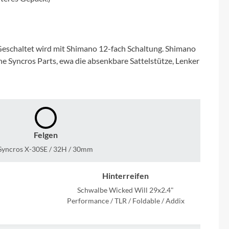
Micro
NC-17
eschaltet wird mit Shimano 12-fach Schaltung. Shimano
Pegasus
he Syncros Parts, ewa die absenkbare Sattelstütze, Lenker
Powerbar
Racktime
Felgen
RIESE & MÜLLER
Syncros X-30SE / 32H / 30mm
ROTWILD Bikes
Hinterreifen
Schwalbe Wicked Will 29x2.4"
Performance / TLR / Foldable / Addix
Scott