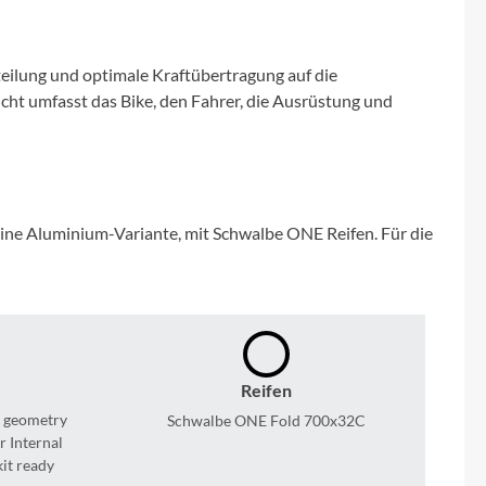
Micro
NC-17
teilung und optimale Kraftübertragung auf die
ht umfasst das Bike, den Fahrer, die Ausrüstung und
Pegasus
Powerbar
eine Aluminium-Variante, mit Schwalbe ONE Reifen. Für die
Racktime
RIESE & MÜLLER
ROTWILD Bikes
Reifen
 geometry
Schwalbe ONE Fold 700x32C
Scott
r Internal
kit ready