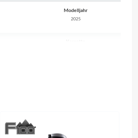
Sigma
Modelljahr
SQlab
2025
Thule
Kassette
wtech II
Shimano CS-R7101 11-34
Uebler
VDO
Gewicht
2
8.7 kg
Winora
Gabel
Zefal
Channel
Addict HMF 1 1/4"-1 1/2" Eccentric
Carbon steerer