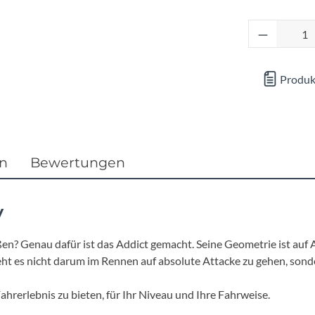
Focus
Produkt 
Ghost
Produk
Gudereit
Hercules
KLICKfix
en
Bewertungen
KTM
y
Lezyne
en? Genau dafür ist das Addict gemacht. Seine Geometrie ist auf 
 geht es nicht darum im Rennen auf absolute Attacke zu gehen, so
Lupine
Fahrerlebnis zu bieten, für Ihr Niveau und Ihre Fahrweise.