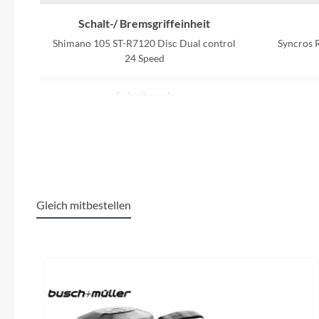
SHIMANO
Schalt-/ Bremsgriffeinheit
SKS
Shimano 105 ST-R7120 Disc Dual control
Syncros R
24 Speed
SRAM
Schaltwerk
Shimano 105 RD-R7100 24 Speed
Tip Top
Unleazhed
Lenker
Syncros Creston 2.0 Compact Alloy
Voxom
31.8mm
Gleich mitbestellen
Umwerfer
Woom
Produktgalerie überspringen
Shimano 105 FD-R7100
Zipp
Sattelstütze