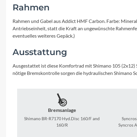
Mavic
Rahmen
MonkeyLink
Rahmen und Gabel aus Addict HMF Carbon. Farbe: Mineral Gr
Antriebseinheit, statt die Kraft an ungewünschte Rahmenf
Ortlieb
eventuelles weiteres Gepäck.)
Ausstattung
Pitlock
Ausgestattet ist diese Komfortrad mit Shimano 105 (2x12) 
Profile Design
nötige Bremskontrolle sorgen die hydraulischen Shimano Sc
Reich
Rixen & Kaul
Bremsanlage
Shimano BR-R7170 Hyd.Disc 160/F and
Syncros
S'COOL
160/R
Syncros A