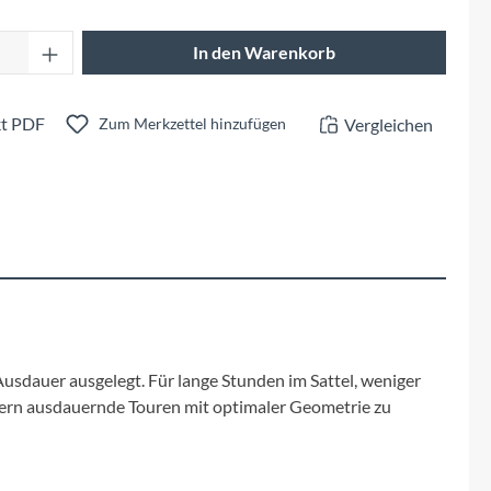
Fuxon
Anzahl: Gib den gewünschten Wert ein oder 
In den Warenkorb
Giro
t PDF
Vergleichen
Haibike
Zum Merkzettel hinzufügen
i:SY
Knog
Kärcher
Litemove
Ausdauer ausgelegt. Für lange Stunden im Sattel, weniger
ndern ausdauernde Touren mit optimaler Geometrie zu
Mammut