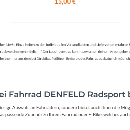
15,00 €
tscher MwSt. Einzelheiten zu den individuellen Versandkosten und Lieferzeiten erfahren 
Farbabweichungen möglich. * Der Leasingvertrag kommt zwischen deinem Arbeitgeber un
en Arbeitnehmer aus dem bei Direktkauf gültigen Endpreis des Fahrrades abzüglich mög
i Fahrrad DENFELD Radsport b
iesige Auswahl an Fahrrädern, sondern bietet auch Ihnen die Mögl
 das passende Zubehör zu Ihrem Fahrrad oder E-Bike, welches auch