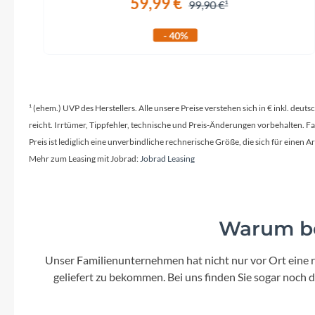
59,99 €
99,90 €
- 40%
¹ (ehem.) UVP des Herstellers. Alle unsere Preise verstehen sich in € inkl. deu
reicht. Irrtümer, Tippfehler, technische und Preis-Änderungen vorbehalten. 
Preis ist lediglich eine unverbindliche rechnerische Größe, die sich für ein
Mehr zum Leasing mit Jobrad:
Jobrad Leasing
Warum be
Unser Familienunternehmen hat nicht nur vor Ort eine r
geliefert zu bekommen. Bei uns finden Sie sogar noch