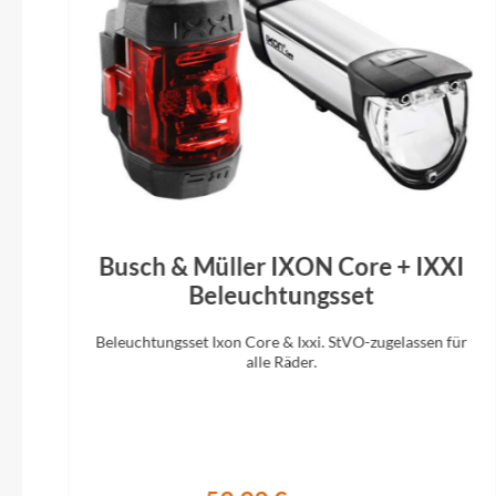
Syncros Duncan 1.0 27.2/350mm
Busch & Müller IXON Core + IXXI
Beleuchtungsset
Beleuchtungsset Ixon Core & Ixxi. StVO-zugelassen für
alle Räder.