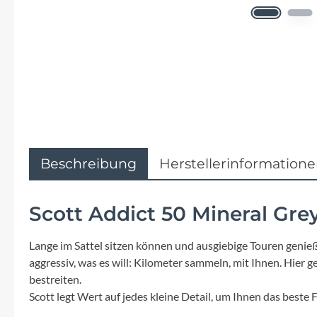
Flyer
Garmin
Gore
Hebie
Kettler Alu Rad
Beschreibung
Herstellerinformation
Koga
Scott Addict 50 Mineral Gre
Lapierre
Lange im Sattel sitzen können und ausgiebige Touren genieß
aggressiv, was es will: Kilometer sammeln, mit Ihnen. Hier
Lizard Skins
bestreiten.
Scott legt Wert auf jedes kleine Detail, um Ihnen das beste 