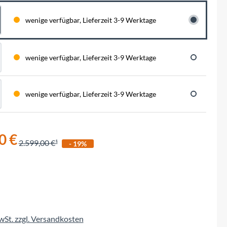
BySchulz
schnell...
schauen auf eine lange ...
haben wir für diese Notfälle eine riesen
Menge der wichtigsten Fahrrad-Ersatzteile
wenige verfügbar, Lieferzeit 3-9 Werktage
direkt auf Lager. Sowohl für Rennräder,
Contec
Mountainbikes, Trekking-Räder oder...
Crane Bell
wenige verfügbar, Lieferzeit 3-9 Werktage
Deuter
wenige verfügbar, Lieferzeit 3-9 Werktage
Dynamic
0 €
Ergon
2.599,00 €
- 19%
F100
Finish Line
MwSt. zzgl. Versandkosten