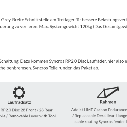
Mcfk
Mounty
ey. Breite Schnittstelle am Tretlager für bessere Belastungsver
ederung zu verlieren. Max. Systemgewicht 120kg (Das Gesamtgewic
Park Tool
POC
Schaltung. Dazu kommen Syncros RP2.0 Disc Laufräder, hier also 
PUKY
heibenbremsen. Syncros Teile runden das Paket ab.
RFR
RockShox
Rahmen
Laufradsatz
Addict HMF Carbon Endurance
 RP2.0 Disc 28 Front / 28 Rear
Schwalbe
/ Replaceable Derailleur Hange
xle / Removable Lever with Tool
cable routing Syncros fender 