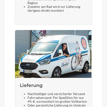
Region
Zubehör am Rad wird vor Lieferung
übrigens direkt montiert
Sattelstütze
Aluminium mit Anzeige des max. Auszugs
Lieferung
Nachhaltiger und versicherter Versand
Fahrradversand: Per Spedition für nur
49,-€, vormontiert im großen Vollkarton
Oder persönliche Lieferung im Umkreis