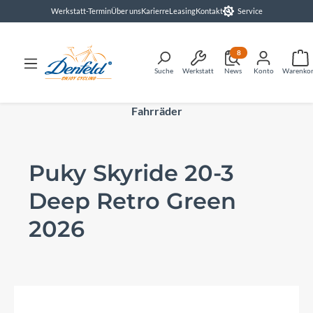
Werkstatt-Termin
Über uns
Karierre
Leasing
Kontakt
Service
alt springen
8
Suche
Werkstatt
News
Konto
Warenko
Fahrräder
Puky Skyride 20-3
Deep Retro Green
2026