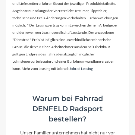
und Lieferzeiten erfahren Sie auf der jeweiligen Produktdetailseite.
Angebote nur solange der Vorrat reicht. Irrtümer, Tippfehler,
Ständer
technische und Preis-Änderungen vorbehalten. Farbabweichungen
Inklusive
möglich. * Der Leasingvertrag kommt zwischen deinem Arbeitgeber
und der jeweiligen Leasinggesellschaft zustande. Der angegebene
"Dienstrad"-Preis ist lediglich eine unverbindliche rechnerische
Glocke
Größe, die sich für einen Arbeitnehmer aus dem bei Direktkauf
Ø 22 mm
gültigen Endpreis des Fahrrades abzüglich möglicher
Lohnsteuervorteile aufgrund einer Barlohnumwandlung ergeben
kann. Mehr zum Leasing mit Jobrad:
Jobrad Leasing
Vorbau
Verstellbarer Schaftvorbau
Warum bei Fahrrad
Rahmentyp
Tiefeinsteiger
DENFELD Radsport
bestellen?
Modelljahr
Unser Familienunternehmen hat nicht nur vor