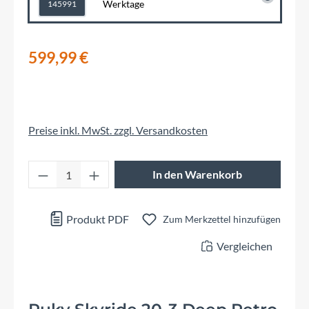
Werktage
145991
599,99 €
Preise inkl. MwSt. zzgl. Versandkosten
Produkt Anzahl: Gib den gewünschten Wert 
In den Warenkorb
Produkt PDF
Zum Merkzettel hinzufügen
Vergleichen