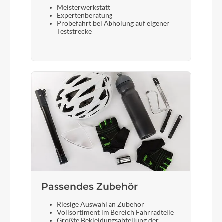
Meisterwerkstatt
Expertenberatung
Laufradgröße
Probefahrt bei Abholung auf eigener
Teststrecke
20"
Gepäckträger
Inklusive
Bremshebel
Verstellbare Bremshebel
Sattel
komfortabel & leicht
Passendes Zubehör
Riesige Auswahl an Zubehör
Gabel
Vollsortiment im Bereich Fahrradteile
Größte Bekleidungsabteilung der
Leichte Gabel mit 1 1/8 Zoll Schaft, Aluminium