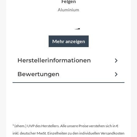
Felgen
Aluminium
Mehr anzeigen
Rahmen
Stoßfeste Pulverbeschichtung
Herstellerinformationen
Bewertungen
Reifen
20 x 1.75 Reifen mit toller City-Trekking-Optik +
Reflexstreifen
Schutzbleche
¹ (ehem.) UVP des Herstellers. Alle unsere Preise verstehen sich in €
Inklusive
inkl. deutscher MwSt. Einzelheiten zu den individuellen Versandkosten