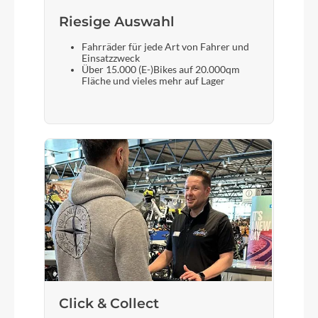
Farbe
Riesige Auswahl
Retro Green
Fahrräder für jede Art von Fahrer und
Einsatzzweck
Über 15.000 (E-)Bikes auf 20.000qm
Rücklicht
Fläche und vieles mehr auf Lager
LED-Rücklicht mit Standlicht
Vorderrad Nabe
Shimano Nabendynamo
Gewicht
11,3 kg
Scheinwerfer
LED-Frontscheinwerfer mit An/Aus Automatik
Click & Collect