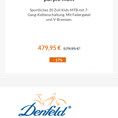
Sportliches 20 Zoll Kids-MTB mit 7-
Spo
ll
Gang-Kettenschaltung. Mit Federgabel
Gang
!
und V-Bremsen.
479,95 €
579,95 €
- 17%