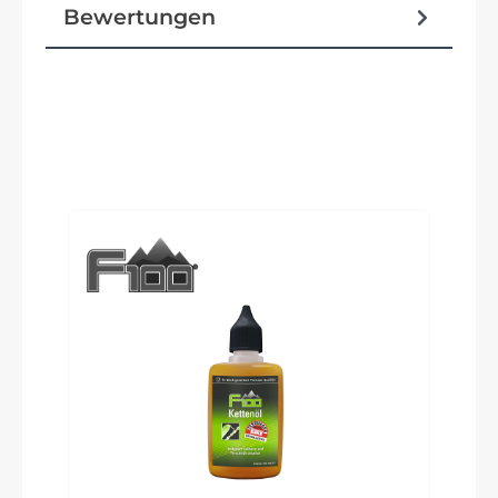
Bewertungen
SKS PET
Pedale
ZECURE Trekking Pedale
Produktgalerie überspringen
Ständer
PLETSCHER Comp40 Flex Ksa 40
Vorbau
ZECURE, verstellbar
Rahmentyp
Diamant