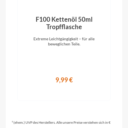
Modelljahr
2023
F100 Kettenöl 50ml
Tropfflasche
Griffe
Extreme Leichtgängigkeit – für alle
beweglichen Teile.
ERGON GP-10
Schaltwerk
SHIMANO Alivio
9,99 €
Rahmenmaterial
Aluminium
Größen Optionen des Herstellers
¹ (ehem.) UVP des Herstellers. Alle unsere Preise verstehen sich in €
M/L/XL/XXL