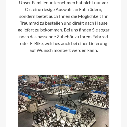
Unser Familienunternehmen hat nicht nur vor
KMC, Z-9
Ort eine riesige Auswahl an Fahrrädern,
sondern bietet auch Ihnen die Möglichkeit Ihr
Traumrad zu bestellen und direkt nach Hause
Rücklicht
geliefert zu bekommen. Bei uns finden Sie sogar
FUXON R-121, LED mit Standlichtfunktion
noch das passende Zubehör zu Ihrem Fahrrad
oder E-Bike, welches auch bei einer Lieferung
Vorderrad Nabe
auf Wunsch montiert werden kann.
Center Lock
Scheinwerfer
FUXON FS-50, 50 Lux LED mit Schalter, Sensor
und Standlichtfunktion
Umwerfer
SHIMANO Acera FD-T3000