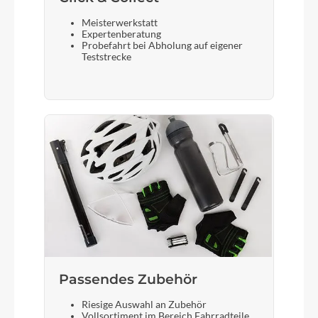
ZECURE Comfort Men
Meisterwerkstatt
Expertenberatung
Gabel
Probefahrt bei Abholung auf eigener
Teststrecke
SR SUNTOUR NEX-E25 HLO
Sattelstütze
ZECURE 30,9mm
Passendes Zubehör
Riesige Auswahl an Zubehör
Vollsortiment im Bereich Fahrradteile