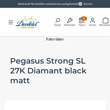
Werkstatt-Termin
Über uns
Karierre
Leasing
Kontakt
Service
alt springen
8
Suche
Werkstatt
News
Konto
Warenko
Fahrräder
Pegasus Strong SL
27K Diamant black
matt