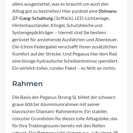
allem ausgestattet, was es braucht um auch den
Alltag gut zu bestreiten! Hier punktet eine
Shimano
27-Gang-Schaltung
(3x9fach), LED-Lichtanlage,
Hinterbauständer, Klingel, Schutzbleche und
Systemgepäckträger – hiermit sind Sie bestens
gerüstet für anstehende Ausfahrten und Abenteuer.
Die 63mm Federgabel verschafft Ihnen zusätzlichen
Komfort auf der Strecke. Und Pegasus hier dem Rad
eine bissige hydraulische Scheibenbremse spendiert.
Ein wirklich tolles, rundes Paket – es fehlt an nichts.
Rahmen
Die Basis des Pegasus Strong SL bildet der schwarz-
graue 6061er Aluminiumrahmen mit seiner
klassischen Diamant-Rahmenform. Ein stabiler,
robuster Grundstein für dieses tolle Alltagsbike, das
für Ihre Trekkingtouren bereits mit den Reifen
scharrt. Der Rahmen sieht elegant aus, auf seinen 28