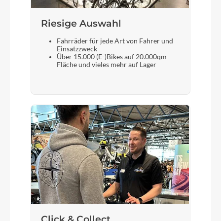
Riesige Auswahl
Laufradgröße
28"
Fahrräder für jede Art von Fahrer und
Einsatzzweck
Über 15.000 (E-)Bikes auf 20.000qm
Gepäckträger
Fläche und vieles mehr auf Lager
MonkeyLoad Systemgepäckträger
Schalthebel
SHIMANO Altus SL-M2010
Steuersatz
FSA No.57SC
Sattel
Click & Collect