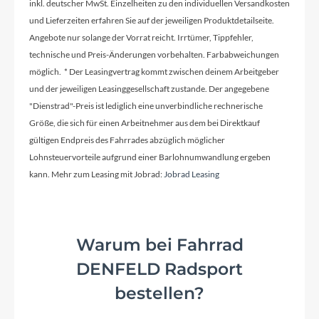
inkl. deutscher MwSt. Einzelheiten zu den individuellen Versandkosten
und Lieferzeiten erfahren Sie auf der jeweiligen Produktdetailseite.
Angebote nur solange der Vorrat reicht. Irrtümer, Tippfehler,
Kurbelgarnitur
technische und Preis-Änderungen vorbehalten. Farbabweichungen
SHIMANO Altus FC-M371C, 48/36/26T
möglich. * Der Leasingvertrag kommt zwischen deinem Arbeitgeber
und der jeweiligen Leasinggesellschaft zustande. Der angegebene
"Dienstrad"-Preis ist lediglich eine unverbindliche rechnerische
Kassette
Größe, die sich für einen Arbeitnehmer aus dem bei Direktkauf
SHIMANO CS-HG200-9, 11-34T
gültigen Endpreis des Fahrrades abzüglich möglicher
Lohnsteuervorteile aufgrund einer Barlohnumwandlung ergeben
Lenker
kann. Mehr zum Leasing mit Jobrad:
Jobrad Leasing
ZECURE Comfort
Warum bei Fahrrad
Farbe
DENFELD Radsport
black matt
bestellen?
Kette