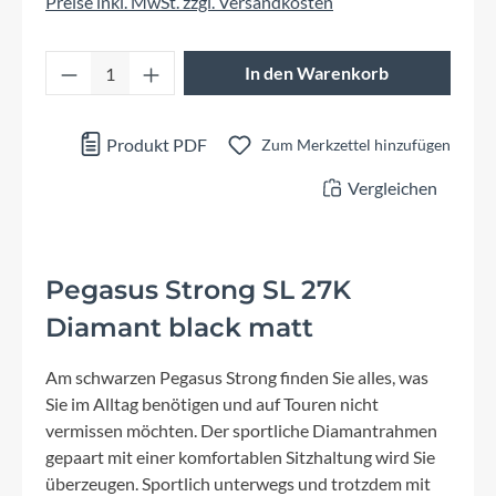
Preise inkl. MwSt. zzgl. Versandkosten
Produkt Anzahl: Gib den gewünschten Wert 
In den Warenkorb
Produkt PDF
Zum Merkzettel hinzufügen
Vergleichen
Pegasus Strong SL 27K
Diamant black matt
Am schwarzen Pegasus Strong finden Sie alles, was
Sie im Alltag benötigen und auf Touren nicht
vermissen möchten. Der sportliche Diamantrahmen
gepaart mit einer komfortablen Sitzhaltung wird Sie
überzeugen. Sportlich unterwegs und trotzdem mit