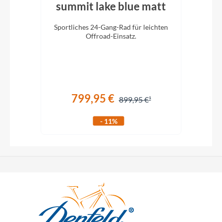
ey
summit lake blue matt
Ti
Sportliches 24-Gang-Rad für leichten
E
n mit
Offroad-Einsatz.
Ret
ltag
799,95 €
899,95 €
- 11%