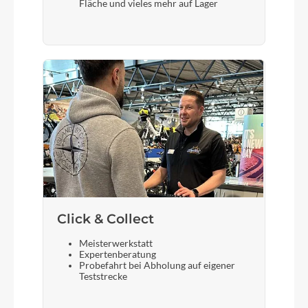
Fläche und vieles mehr auf Lager
Sattel
Fizik Taiga Black
Gabel
Fox Rythm 32 Float 3 Pos /remote boost, 100mm
travel (29''), 44mm rake
Sattelstütze
Lapierre alloy forged, Ø: 31,6mm, L: 400mm
Click & Collect
Meisterwerkstatt
Expertenberatung
Probefahrt bei Abholung auf eigener
Teststrecke