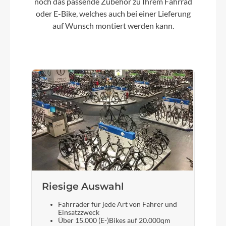
noch das passende Zubehör zu Ihrem Fahrrad
oder E-Bike, welches auch bei einer Lieferung
Kette
auf Wunsch montiert werden kann.
SRAM SX Eagle 12s
Vorderrad Nabe
Lapierre by Fastace DF813 , BOOST 15x110, 32H
Schalthebel
Sram SX Eagle 12spd
Bremshebel
SRAM LEVEL T 2 pistons
Riesige Auswahl
Fahrräder für jede Art von Fahrer und
Steuersatz
Einsatzzweck
Über 15.000 (E-)Bikes auf 20.000qm
"FSA Integrated 1.5ZS IS-2 /42/ACB hidden set "