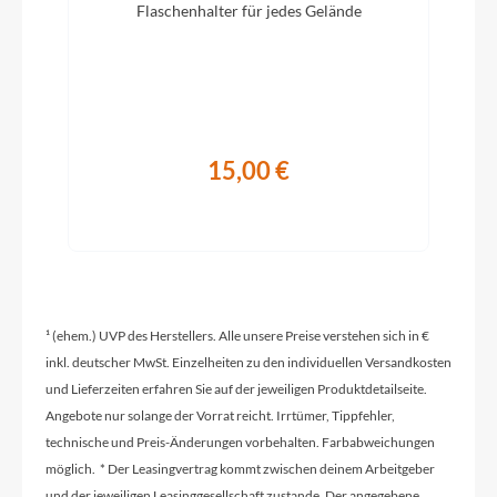
Flaschenhalter für jedes Gelände
Lapierre by Fastace DR813, 4 Sealed Bearings,
Boost 12x148, 32H
Griffe
Lapierre "Fit" grips, M: small size, L/XL: large size
15,00 €
Schaltwerk
SRAM GX Lunar 12s
¹ (ehem.) UVP des Herstellers. Alle unsere Preise verstehen sich in €
Rahmenmaterial
inkl. deutscher MwSt. Einzelheiten zu den individuellen Versandkosten
Carbon
und Lieferzeiten erfahren Sie auf der jeweiligen Produktdetailseite.
Angebote nur solange der Vorrat reicht. Irrtümer, Tippfehler,
Kurbelgarnitur
technische und Preis-Änderungen vorbehalten. Farbabweichungen
Sram SX Eagle boost 148 Dub 12s 32T 170mm (S)
möglich. * Der Leasingvertrag kommt zwischen deinem Arbeitgeber
/ 175mm (M/L/XL)
und der jeweiligen Leasinggesellschaft zustande. Der angegebene