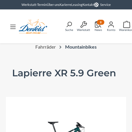
Werkstatt-Termin
Über uns
Karierre
Leasing
Kontakt
Service
alt springen
8
Suche
Werkstatt
News
Konto
Warenko
Fahrräder
Mountainbikes
Lapierre XR 5.9 Green