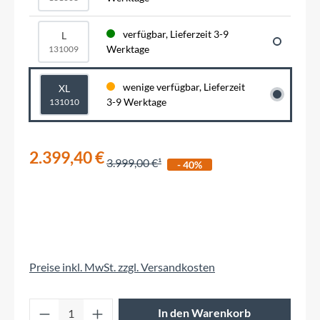
verfügbar, Lieferzeit 3-9
L
Werktage
131009
wenige verfügbar, Lieferzeit
XL
3-9 Werktage
131010
2.399,40 €
3.999,00 €
- 40%
Preise inkl. MwSt. zzgl. Versandkosten
Produkt Anzahl: Gib den gewünschten Wert 
In den Warenkorb