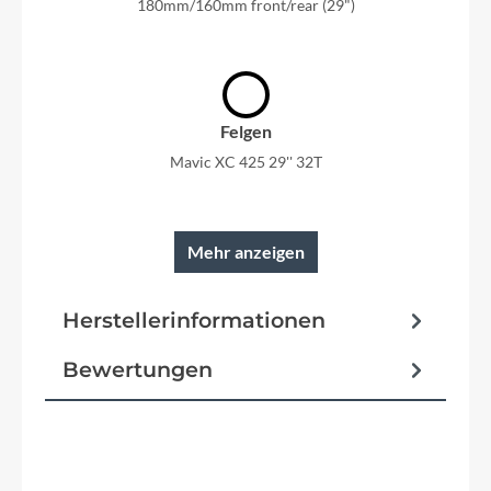
180mm/160mm front/rear (29")
Felgen
Mavic XC 425 29'' 32T
Mehr anzeigen
Rahmen
Herstellerinformationen
XR Full Carbon 100mm travel Pressfit, Boost,
Metric, Thru Axle
Bewertungen
Reifen