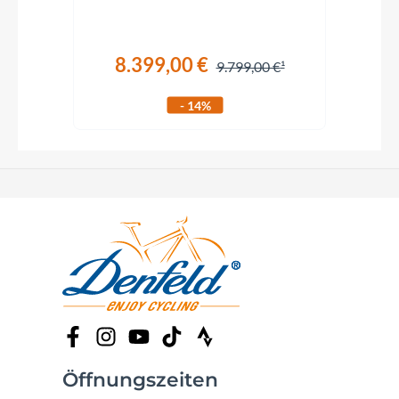
8.399,00 €
€
9.799,00 €
- 14%
Öffnungszeiten