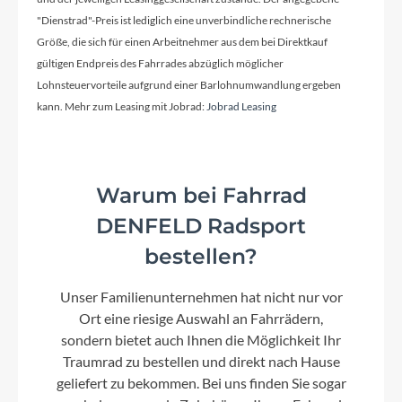
"Dienstrad"-Preis ist lediglich eine unverbindliche rechnerische
Größe, die sich für einen Arbeitnehmer aus dem bei Direktkauf
Kassette
gültigen Endpreis des Fahrrades abzüglich möglicher
SRAM PG1210 Eagle 11-50T 12 spd
Lohnsteuervorteile aufgrund einer Barlohnumwandlung ergeben
kann. Mehr zum Leasing mit Jobrad:
Jobrad Leasing
Lenker
Lapierre alloy 6061 Top flat, Width: 720mm, Ø:
Warum bei Fahrrad
31.8mm
DENFELD Radsport
bestellen?
Farbe
Green
Unser Familienunternehmen hat nicht nur vor
Ort eine riesige Auswahl an Fahrrädern,
Dämpfer
sondern bietet auch Ihnen die Möglichkeit Ihr
FOX FLOAT DPS, Perf-Series Remote up, Evol LV,
Traumrad zu bestellen und direkt nach Hause
210x50 (Std/Std)
geliefert zu bekommen. Bei uns finden Sie sogar