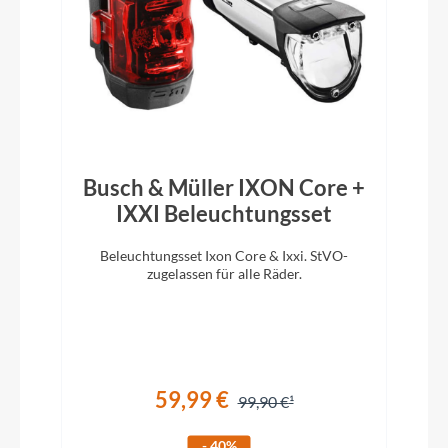
Rahmentyp
Rennrad
Modelljahr
Busch & Müller IXON Core +
2024
IXXI Beleuchtungsset
Griffe
Beleuchtungsset Ixon Core & Ixxi. StVO-
Lapierre Vexgel Tape
zugelassen für alle Räder.
Schaltwerk
Shimano Ultegra R8000-GS, 11s
59,99 €
99,90 €
Rahmenmaterial
- 40%