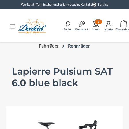
Werkstatt-Termin
Über uns
Karierre
Leasing
Kontakt
Service
alt springen
8
Suche
Werkstatt
News
Konto
Warenko
Fahrräder
Rennräder
Lapierre Pulsium SAT
6.0 blue black