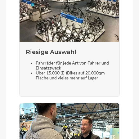
Steuersatz
Acros AIX-532 IS52/28,6 - IS52/40
Sattel
Fizik Aliante R5 150mm
Riesige Auswahl
Gabel
Fahrräder für jede Art von Fahrer und
Einsatzzweck
Pulsium Disc thru axle UD Superlight carbon
Über 15.000 (E-)Bikes auf 20.000qm
Fläche und vieles mehr auf Lager
Sattelstütze
Lapierre alloy 3D forged, Ø: 27.2mm, L: 350mm