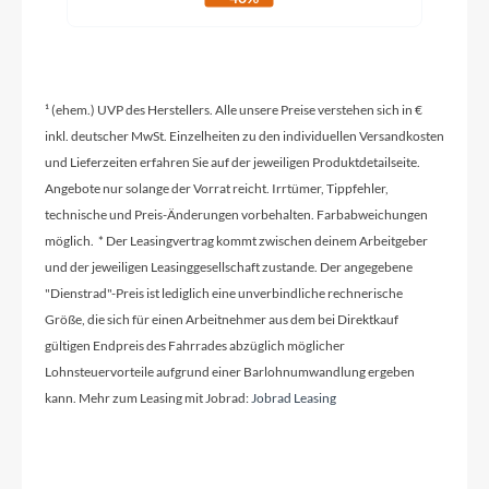
Carbon
Kurbelgarnitur
¹ (ehem.) UVP des Herstellers. Alle unsere Preise verstehen sich in €
Shimano Ultegra R8000, 50-34T 170mm (XS/S) /
inkl. deutscher MwSt. Einzelheiten zu den individuellen Versandkosten
172.5mm (M/L) / 175mm (XL)
und Lieferzeiten erfahren Sie auf der jeweiligen Produktdetailseite.
Angebote nur solange der Vorrat reicht. Irrtümer, Tippfehler,
Kassette
technische und Preis-Änderungen vorbehalten. Farbabweichungen
Shimano HG700 11-34T 11s
möglich. * Der Leasingvertrag kommt zwischen deinem Arbeitgeber
und der jeweiligen Leasinggesellschaft zustande. Der angegebene
"Dienstrad"-Preis ist lediglich eine unverbindliche rechnerische
Lenker
Größe, die sich für einen Arbeitnehmer aus dem bei Direktkauf
Lapierre alloy, Width: 400mm (XS/S), 420mm
gültigen Endpreis des Fahrrades abzüglich möglicher
(M/L/XL)
Lohnsteuervorteile aufgrund einer Barlohnumwandlung ergeben
kann. Mehr zum Leasing mit Jobrad:
Jobrad Leasing
Farbe
blue black