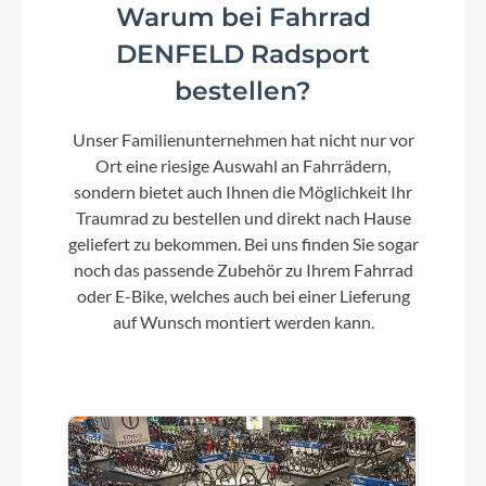
Warum bei Fahrrad
DENFELD Radsport
Kette
bestellen?
Shimano HG601 11s
Unser Familienunternehmen hat nicht nur vor
Umwerfer
Ort eine riesige Auswahl an Fahrrädern,
Shimano Ultegra R8000F
sondern bietet auch Ihnen die Möglichkeit Ihr
Traumrad zu bestellen und direkt nach Hause
geliefert zu bekommen. Bei uns finden Sie sogar
Laufradgröße
noch das passende Zubehör zu Ihrem Fahrrad
28 Zoll
oder E-Bike, welches auch bei einer Lieferung
auf Wunsch montiert werden kann.
Schalthebel
Shimano Ultegra BR8020 2x11s flat mount with
Fin