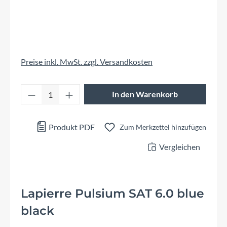
Preise inkl. MwSt. zzgl. Versandkosten
Produkt Anzahl: Gib den gewünschten Wert 
In den Warenkorb
Produkt PDF
Zum Merkzettel hinzufügen
Vergleichen
Lapierre Pulsium SAT 6.0 blue
black