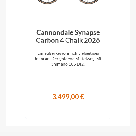
bon
Cannondale Synapse
C
Carbon 4 Chalk 2026
C
 für
Ein außergewöhnlich vielseitiges
E
ano
Rennrad. Der goldene Mittelweg. Mit
Ren
Shimano 105 Di2.
3.499,00 €