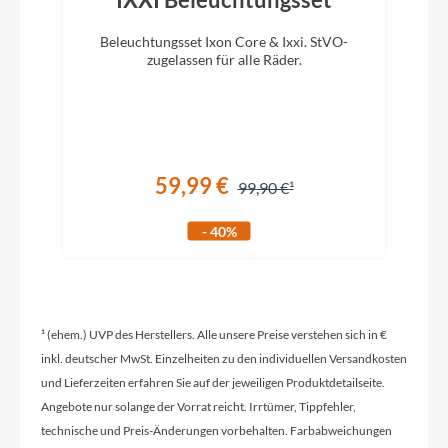
Beleuchtungsset Ixon Core & Ixxi. StVO-
Hinterrad Nabe
zugelassen für alle Räder.
Shimano FH-TX505, QR, Centerlock
Sattelklemme
CUBE Varioclose, 31.8mm
59,99 €
99,90 €
- 40%
Griffe
ACID React
¹ (ehem.) UVP des Herstellers. Alle unsere Preise verstehen sich in €
Schaltwerk
inkl. deutscher MwSt. Einzelheiten zu den individuellen Versandkosten
Sram SX Eagle™, 12-Speed
und Lieferzeiten erfahren Sie auf der jeweiligen Produktdetailseite.
Angebote nur solange der Vorrat reicht. Irrtümer, Tippfehler,
Rahmenmaterial
technische und Preis-Änderungen vorbehalten. Farbabweichungen