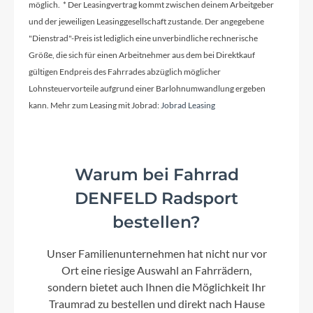
Aluminium Lite
möglich. * Der Leasingvertrag kommt zwischen deinem Arbeitgeber
und der jeweiligen Leasinggesellschaft zustande. Der angegebene
"Dienstrad"-Preis ist lediglich eine unverbindliche rechnerische
Kurbelgarnitur
Größe, die sich für einen Arbeitnehmer aus dem bei Direktkauf
Sram SX Eagle™ Powerspline, 32T, 175mm
gültigen Endpreis des Fahrrades abzüglich möglicher
Lohnsteuervorteile aufgrund einer Barlohnumwandlung ergeben
kann. Mehr zum Leasing mit Jobrad:
Jobrad Leasing
Kassette
Sram PG-1210 Eagle™, 11-50T
Warum bei Fahrrad
Lenker
DENFELD Radsport
CUBE Rise Trail Bar, 680mm
bestellen?
Farbe
Unser Familienunternehmen hat nicht nur vor
flashgrey´n´red
Ort eine riesige Auswahl an Fahrrädern,
sondern bietet auch Ihnen die Möglichkeit Ihr
Traumrad zu bestellen und direkt nach Hause