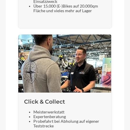
Einsatzzweck
Über 15.000 (E-)Bikes auf 20.000qm
Fläche und vieles mehr auf Lager
Bremshebel
Shimano
Steuersatz
CUBE FPH868, Semi-Integrated
Sattel
Natural Fit Venec Lite
Gabel
Click & Collect
RockShox Judy Silver TK Coil, 100mm, Lockout
Meisterwerkstatt
Expertenberatung
Probefahrt bei Abholung auf eigener
Teststrecke
Sattelstütze