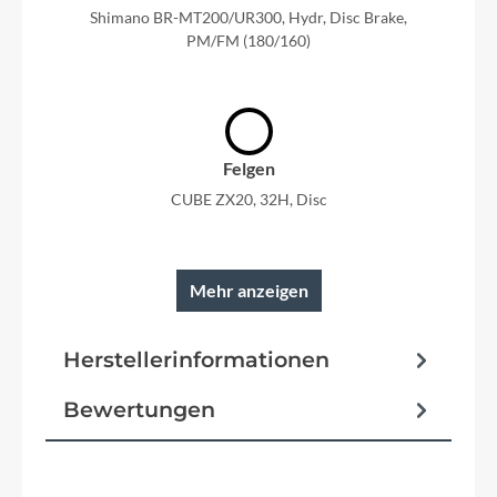
Shimano BR-MT200/UR300, Hydr, Disc Brake,
PM/FM (180/160)
Felgen
CUBE ZX20, 32H, Disc
Mehr anzeigen
Rahmen
Herstellerinformationen
AMF, Double Butted, Internal Cable Routing,
Tapered Head Tube, Flat Mount Brake, SIC
Mount, FM Kickstand Mount
Bewertungen