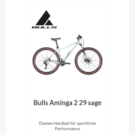
ack
Bulls Aminga 2 29 sage
Bu
eis.
Damen Hardtail für sportliche
. 29
Performance.
V