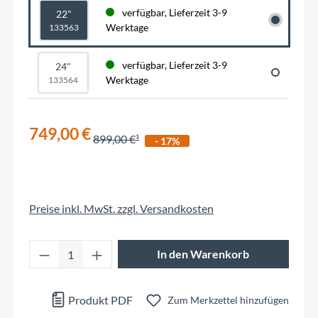
verfügbar, Lieferzeit 3-9
22"
Werktage
133563
verfügbar, Lieferzeit 3-9
24"
Werktage
133564
749,00 €
899,00 €
- 17%
Preise inkl. MwSt. zzgl. Versandkosten
Produkt Anzahl: Gib den gewünschten Wert 
In den Warenkorb
Produkt PDF
Zum Merkzettel hinzufügen