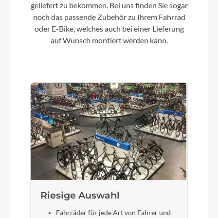
Kette
geliefert zu bekommen. Bei uns finden Sie sogar
noch das passende Zubehör zu Ihrem Fahrrad
Sram SX Eagle™
oder E-Bike, welches auch bei einer Lieferung
auf Wunsch montiert werden kann.
Vorderrad Nabe
Shimano HB-TX505, QR, Centerlock
Gewicht
13,9 kg
Laufradgröße
Size Split: 27.5: XS (14"), S (16") // 29: M (18"), L
(20"), XL (22"), XXL (24")
Riesige Auswahl
Schalthebel
Sram SX Eagle™ Trigger
Fahrräder für jede Art von Fahrer und