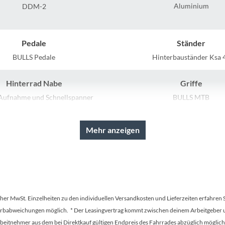
Sigg
Aluminium
DDM-2
Sportourer
Pedale
Ständer
Tenways
BULLS Pedale
Hinterbauständer Ksa 
Hinterrad Nabe
Griffe
Topeak
Aufnahme und Schnellspanner
BULLS MTB
Uvex
 Optionen des Herstellers
Kurbelgarnitur
Mehr anzeigen
S/M/L/XL/XXL
STYX 42/34/24T
Widek
Farbe
Kette
Yazoo
dark mustard matt
KMC, Z-8.3
tscher MwSt. Einzelheiten zu den individuellen Versandkosten und Lieferzeiten erfahren 
Gewicht
Scheinwerfer
Farbabweichungen möglich. * Der Leasingvertrag kommt zwischen deinem Arbeitgeber un
125 kg
FUXON FS-30, 30 Lux LED mit 
en Arbeitnehmer aus dem bei Direktkauf gültigen Endpreis des Fahrrades abzüglich mög