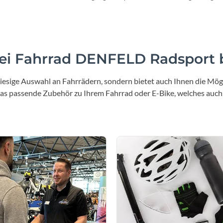
Schalthebel
Steuersatz
Altus SL-M315 rapidfire plus
FSA no.11N
i Fahrrad DENFELD Radsport b
Sattelstütze
iesige Auswahl an Fahrrädern, sondern bietet auch Ihnen die Mögl
STYX Aluminium
 das passende Zubehör zu Ihrem Fahrrad oder E-Bike, welches auch