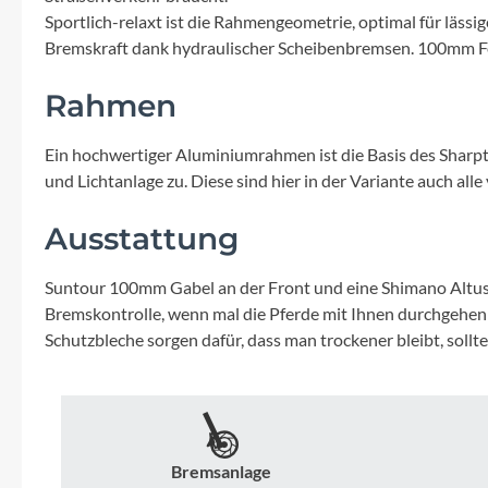
Mavic
Sportlich-relaxt ist die Rahmengeometrie, optimal für läss
Bremskraft dank hydraulischer Scheibenbremsen. 100mm Fe
MonkeyLink
Rahmen
Ortlieb
Ein hochwertiger Aluminiumrahmen ist die Basis des Sharpta
und Lichtanlage zu. Diese sind hier in der Variante auch all
Pitlock
Ausstattung
Profile Design
Suntour 100mm Gabel an der Front und eine Shimano Altus 
Reich
Bremskontrolle, wenn mal die Pferde mit Ihnen durchgehen
Schutzbleche sorgen dafür, dass man trockener bleibt, sollt
Rixen & Kaul
S'COOL
Bremsanlage