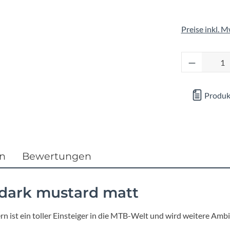
Focus
Preise inkl. 
Ghost
Produkt 
Gudereit
Hercules
Produk
KLICKfix
KTM
en
Bewertungen
Lezyne
 dark mustard matt
Lupine
ern ist ein toller Einsteiger in die MTB-Welt und wird weitere Ambi