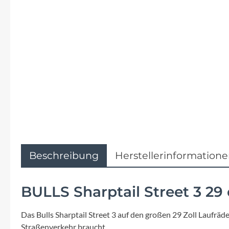
Flyer
Garmin
Gore
Hebie
Kettler Alu Rad
Koga
Beschreibung
Herstellerinformation
Lapierre
BULLS Sharptail Street 3 29
Lizard Skins
Das Bulls Sharptail Street 3 auf den großen 29 Zoll Laufräd
Straßenverkehr braucht.