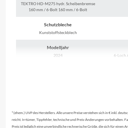
SHIMANO
TEKTRO HD-M275 hydr. Scheibenbremse
160 mm / 6-Bolt 160 mm / 6-Bolt
SKS
Schutzbleche
SRAM
Kunststoffsteckblech
Modelljahr
Tip Top
2024
6-Loch 
Unleazhed
Rahmenmaterial
Größen
6061 Aluminium
Voxom
Lenker
Woom
STYX Riserbar
Zipp
¹ (ehem.) UVP des Herstellers. Alle unsere Preise verstehen sich in € inkl. deu
Vorderrad Nabe
reicht. Irrtümer, Tippfehler, technische und Preis-Änderungen vorbehalten. 
SHIMANO Hub dynamo mit 6-Loch
Preis ist lediglich eine unverbindliche rechnerische Größe, die sich für ein