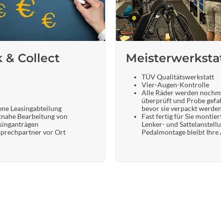
k & Collect
Meisterwerksta
TÜV Qualitätswerkstatt
Vier-Augen-Kontrolle
Alle Räder werden nochm
überprüft und Probe gefa
ene Leasingabteilung
bevor sie verpackt werde
tnahe Bearbeitung von
Fast fertig für Sie montier
singanträgen
Lenker- und Sattelanstell
prechpartner vor Ort
Pedalmontage bleibt Ihre