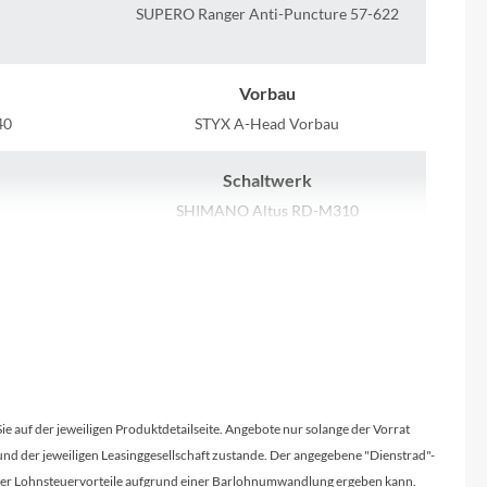
Sigma
SUPERO Ranger Anti-Puncture 57-622
SQlab
Vorbau
Thule
40
STYX A-Head Vorbau
Schaltwerk
Uebler
SHIMANO Altus RD-M310
VDO
Kassette
SHIMANO CS-HG200-8, 12-32T
Winora
Rücklicht
Zefal
FUXON RL-Mini Clip
Sie auf der jeweiligen Produktdetailseite. Angebote nur solange der Vorrat
Umwerfer
d der jeweiligen Leasinggesellschaft zustande. Der angegebene "Dienstrad"-
Schalter
SHIMANO Tourney FD-TY500
licher Lohnsteuervorteile aufgrund einer Barlohnumwandlung ergeben kann.