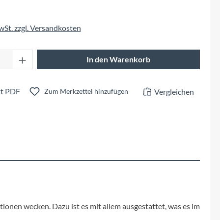
Fuxon
MwSt. zzgl. Versandkosten
Giro
Anzahl: Gib den gewünschten Wert ein oder 
Haibike
In den Warenkorb
i:SY
t PDF
Vergleichen
Zum Merkzettel hinzufügen
Knog
Kärcher
Litemove
Mammut
tionen wecken. Dazu ist es mit allem ausgestattet, was es im