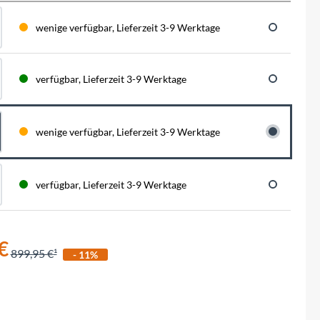
BySchulz
schnell...
schauen auf eine lange ...
haben wir für diese Notfälle eine riesen
Menge der wichtigsten Fahrrad-Ersatzteile
wenige verfügbar, Lieferzeit 3-9 Werktage
direkt auf Lager. Sowohl für Rennräder,
Contec
Mountainbikes, Trekking-Räder oder...
verfügbar, Lieferzeit 3-9 Werktage
Crane Bell
Deuter
wenige verfügbar, Lieferzeit 3-9 Werktage
Dynamic
verfügbar, Lieferzeit 3-9 Werktage
Ergon
F100
€
899,95 €
- 11%
Finish Line