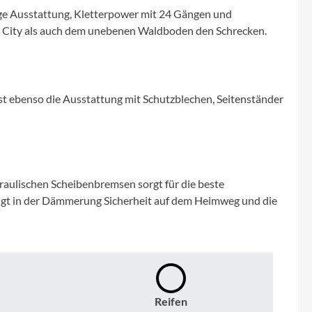
Micro
tige Ausstattung, Kletterpower mit 24 Gängen und
 City als auch dem unebenen Waldboden den Schrecken.
NC-17
Pegasus
sst ebenso die Ausstattung mit Schutzblechen, Seitenständer
Powerbar
Racktime
aulischen Scheibenbremsen sorgt für die beste
RIESE & MÜLLER
ingt in der Dämmerung Sicherheit auf dem Heimweg und die
ROTWILD Bikes
Scott
Reifen