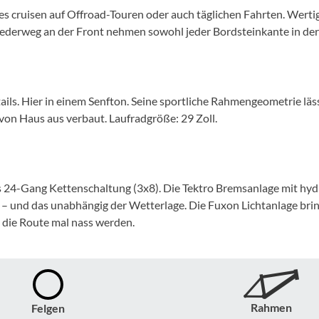
Mcfk
iges cruisen auf Offroad-Touren oder auch täglichen Fahrten. Wer
derweg an der Front nehmen sowohl jeder Bordsteinkante in der
Mounty
Park Tool
ils. Hier in einem Senfton. Seine sportliche Rahmengeometrie lä
e von Haus aus verbaut. Laufradgröße: 29 Zoll.
POC
PUKY
24-Gang Kettenschaltung (3x8). Die Tektro Bremsanlage mit hydr
RFR
 – und das unabhängig der Wetterlage. Die Fuxon Lichtanlage br
e die Route mal nass werden.
RockShox
Schwalbe
Rahmen
Felgen