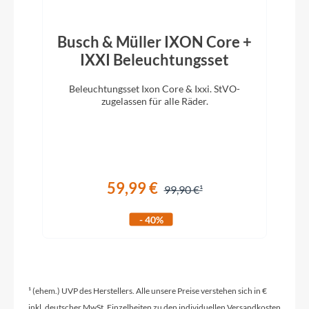
Schaltwerk
Busch & Müller IXON Core +
SHIMANO Altus RD-M2000
IXXI Beleuchtungsset
Beleuchtungsset Ixon Core & Ixxi. StVO-
Rahmenmaterial
zugelassen für alle Räder.
Aluminium
Kurbelgarnitur
59,99 €
SHIMANO FC-MT101C 40/30/22T
99,90 €
- 40%
Kassette
SHIMANO CS-HG200-9, 11-36T
¹ (ehem.) UVP des Herstellers. Alle unsere Preise verstehen sich in €
Lenker
inkl. deutscher MwSt. Einzelheiten zu den individuellen Versandkosten