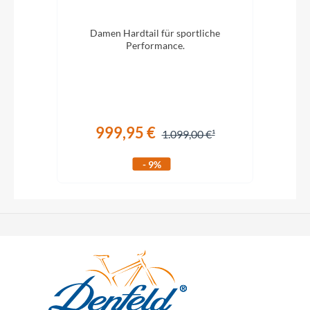
eis.
Damen Hardtail für sportliche
. 29
Performance.
V
999,95 €
1.099,00 €
- 9%