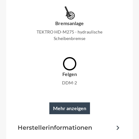
Bremsanlage
TEKTRO HD-M275 - hydraulische
Scheibenbremse
Felgen
DDM-2
Mehr anzeigen
Reifen
Herstellerinformationen
SUPERO Edge Anti-Puncture 57-622