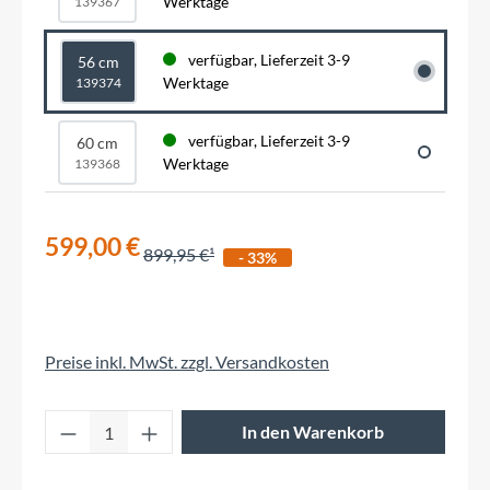
Werktage
139367
verfügbar, Lieferzeit 3-9
56 cm
Werktage
139374
verfügbar, Lieferzeit 3-9
60 cm
Werktage
139368
599,00 €
899,95 €
- 33%
Preise inkl. MwSt. zzgl. Versandkosten
Produkt Anzahl: Gib den gewünschten Wert 
In den Warenkorb