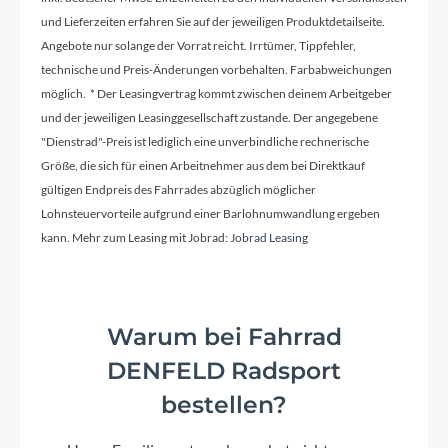
STYX Riserbar
und Lieferzeiten erfahren Sie auf der jeweiligen Produktdetailseite.
Angebote nur solange der Vorrat reicht. Irrtümer, Tippfehler,
technische und Preis-Änderungen vorbehalten. Farbabweichungen
Farbe
möglich. * Der Leasingvertrag kommt zwischen deinem Arbeitgeber
sapphire black matt
und der jeweiligen Leasinggesellschaft zustande. Der angegebene
"Dienstrad"-Preis ist lediglich eine unverbindliche rechnerische
Größe, die sich für einen Arbeitnehmer aus dem bei Direktkauf
Kette
gültigen Endpreis des Fahrrades abzüglich möglicher
KMC, HG53
Lohnsteuervorteile aufgrund einer Barlohnumwandlung ergeben
kann. Mehr zum Leasing mit Jobrad:
Jobrad Leasing
Rücklicht
MonkeyLink Ready (Beleuchtung nicht im
Lieferumfang enthalten)
Warum bei Fahrrad
DENFELD Radsport
Vorderrad Nabe
bestellen?
6-Loch Aufnahme und Schnellspanner