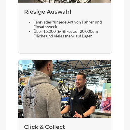
Tektro
Riesige Auswahl
Fahrräder für jede Art von Fahrer und
Steuersatz
Einsatzzweck
Über 15.000 (E-)Bikes auf 20.000qm
FSA no.11N
Fläche und vieles mehr auf Lager
Sattel
BULLS Sportive Ergo
Gabel
SR SUNTOUR XCM HLO
Sattelstütze
STYX Aluminium
Click & Collect