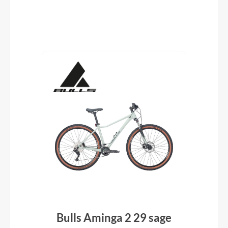
Produktgalerie überspringen
ack
Bulls Aminga 2 29 sage
Bu