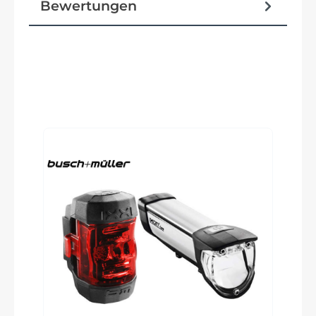
Bewertungen
Pedale
BULLS MTB Pedale
Vorbau
MTB-S, CCS Slot Mount ready
Produktgalerie überspringen
Rahmentyp
Hardtail
Modelljahr
2024
Griffe
BULLS MTB