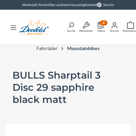
Werkstatt-Termin
Über uns
Karierre
Leasing
Kontakt
Service
alt springen
8
Suche
Werkstatt
News
Konto
Warenko
Fahrräder
Mountainbikes
BULLS Sharptail 3
Disc 29 sapphire
black matt