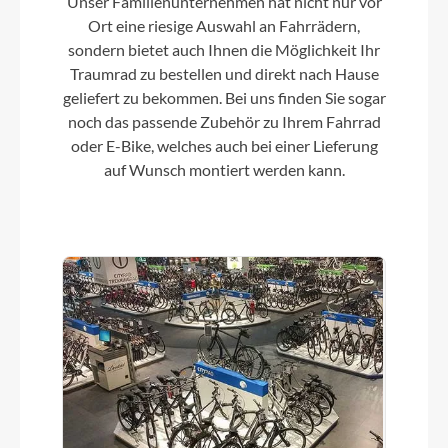
Unser Familienunternehmen hat nicht nur vor
Ort eine riesige Auswahl an Fahrrädern,
Scheinwerfer
sondern bietet auch Ihnen die Möglichkeit Ihr
MonkeyLink Ready (Beleuchtung nicht im
Traumrad zu bestellen und direkt nach Hause
Lieferumfang enthalten)
geliefert zu bekommen. Bei uns finden Sie sogar
noch das passende Zubehör zu Ihrem Fahrrad
oder E-Bike, welches auch bei einer Lieferung
Umwerfer
auf Wunsch montiert werden kann.
SHIMANO Altus FD-M2000
Laufradgröße
29 Zoll
Schalthebel
SHIMANO Altus SL-M2010
Bremshebel