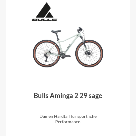
ack
Bulls Aminga 2 29 sage
Bu
eis.
Damen Hardtail für sportliche
. 29
Performance.
V