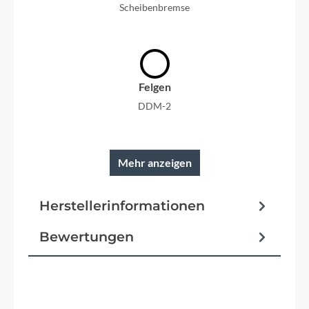
Scheibenbremse
Felgen
DDM-2
Mehr anzeigen
Reifen
Herstellerinformationen
SCHWALBE Smart Sam K-Guard 57-622
Bewertungen
Pedale
BULLS MTB Pedale