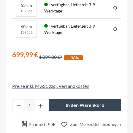
verfügbar, Lieferzeit 3-9
53 cm
Werktage
139351
verfügbar, Lieferzeit 3-9
60 cm
Werktage
139352
699,99 €
1.099,00 €
- 36%
Preise inkl. MwSt. zzgl. Versandkosten
Produkt Anzahl: Gib den gewünschten Wert 
In den Warenkorb
Produkt PDF
Zum Merkzettel hinzufügen