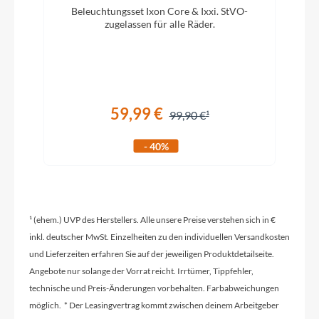
Beleuchtungsset Ixon Core & Ixxi. StVO-
Rahmenmaterial
zugelassen für alle Räder.
Aluminium
Kurbelgarnitur
59,99 €
SHIMANO Deore FC-M4100-2, 36/26T
99,90 €
- 40%
Kassette
SHIMANO Deore 10-fach, 11-42T
¹ (ehem.) UVP des Herstellers. Alle unsere Preise verstehen sich in €
Lenker
inkl. deutscher MwSt. Einzelheiten zu den individuellen Versandkosten
STYX Riserbar
und Lieferzeiten erfahren Sie auf der jeweiligen Produktdetailseite.
Angebote nur solange der Vorrat reicht. Irrtümer, Tippfehler,
technische und Preis-Änderungen vorbehalten. Farbabweichungen
Farbe
möglich. * Der Leasingvertrag kommt zwischen deinem Arbeitgeber
black matt