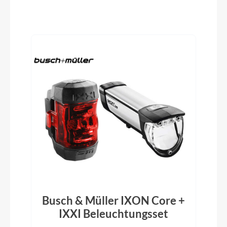
Vorbau
MTB-S, CCS Slot Mount ready
Produktgalerie überspringen
Rahmentyp
Hardtail
Modelljahr
2024
Griffe
BULLS MTB
Schaltwerk
Busch & Müller IXON Core +
SHIMANO Deore RD-M5120 shadow+
IXXI Beleuchtungsset