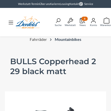
Werkstatt-Termin
Über uns
Karierre
Leasing
Kontakt
Service
alt springen
8
Suche
Werkstatt
News
Konto
Warenko
Fahrräder
Mountainbikes
BULLS Copperhead 2
29 black matt