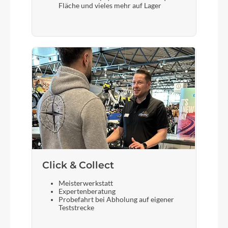
Fläche und vieles mehr auf Lager
Sattel
BULLS Sportive Ergo
Gabel
SR SUNTOUR XCM RL
Sattelstütze
STYX Aluminium
Click & Collect
Meisterwerkstatt
Expertenberatung
Probefahrt bei Abholung auf eigener
Teststrecke