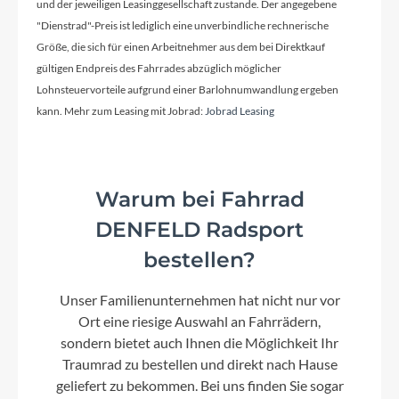
und der jeweiligen Leasinggesellschaft zustande. Der angegebene
"Dienstrad"-Preis ist lediglich eine unverbindliche rechnerische
Größe, die sich für einen Arbeitnehmer aus dem bei Direktkauf
Kette
gültigen Endpreis des Fahrrades abzüglich möglicher
SHIMANO CN-HG54-10, 10-SPD
Lohnsteuervorteile aufgrund einer Barlohnumwandlung ergeben
kann. Mehr zum Leasing mit Jobrad:
Jobrad Leasing
Rücklicht
MonkeyLink Recharge (Beleuchtung nicht im
Lieferumfang enthalten)
Warum bei Fahrrad
DENFELD Radsport
Vorderrad Nabe
bestellen?
Center Lock und Schnellspanner
Unser Familienunternehmen hat nicht nur vor
Ort eine riesige Auswahl an Fahrrädern,
Scheinwerfer
sondern bietet auch Ihnen die Möglichkeit Ihr
MonkeyLink Recharge (Beleuchtung nicht im
Traumrad zu bestellen und direkt nach Hause
Lieferumfang enthalten)
geliefert zu bekommen. Bei uns finden Sie sogar