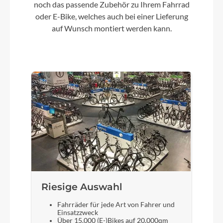
noch das passende Zubehör zu Ihrem Fahrrad
oder E-Bike, welches auch bei einer Lieferung
Umwerfer
auf Wunsch montiert werden kann.
SHIMANO Deore FD-M4100
Laufradgröße
29 Zoll
Schalthebel
SHIMANO Deore SL-M5100 / SL-M4100
Bremshebel
Tektro
Riesige Auswahl
Fahrräder für jede Art von Fahrer und
Steuersatz
Einsatzzweck
Über 15.000 (E-)Bikes auf 20.000qm
FSA No.57B-1