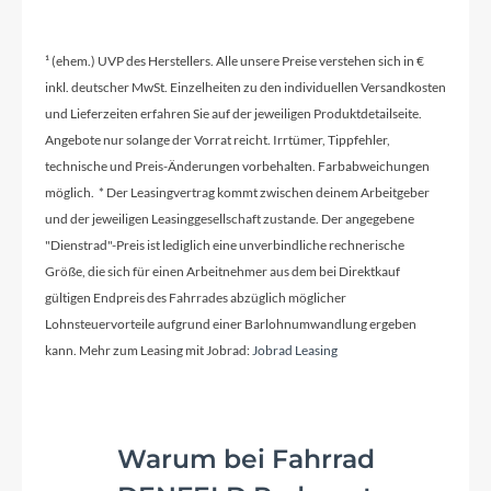
Aluminium
¹ (ehem.) UVP des Herstellers. Alle unsere Preise verstehen sich in €
inkl. deutscher MwSt. Einzelheiten zu den individuellen Versandkosten
Kurbelgarnitur
und Lieferzeiten erfahren Sie auf der jeweiligen Produktdetailseite.
Shimano GRX FC-RX600-10, 46x30T
Angebote nur solange der Vorrat reicht. Irrtümer, Tippfehler,
technische und Preis-Änderungen vorbehalten. Farbabweichungen
Kassette
möglich. * Der Leasingvertrag kommt zwischen deinem Arbeitgeber
Shimano CS-HG500, 10 Speed 11-34 T
und der jeweiligen Leasinggesellschaft zustande. Der angegebene
"Dienstrad"-Preis ist lediglich eine unverbindliche rechnerische
Größe, die sich für einen Arbeitnehmer aus dem bei Direktkauf
Lenker
gültigen Endpreis des Fahrrades abzüglich möglicher
Syncros Creston 2.0 X, Alloy 31.8mm
Lohnsteuervorteile aufgrund einer Barlohnumwandlung ergeben
kann. Mehr zum Leasing mit Jobrad:
Jobrad Leasing
Farbe
Ever Green
Warum bei Fahrrad