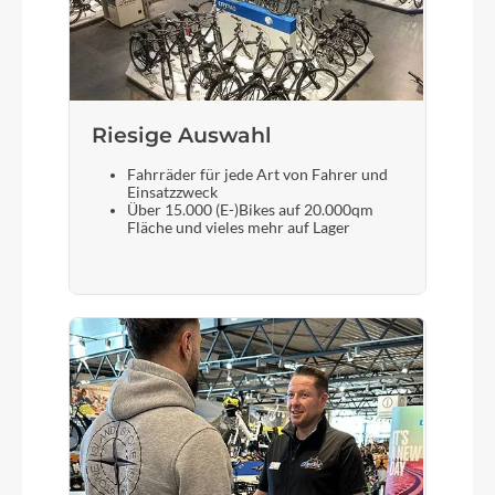
Gabel
Carbon Gravel eRIDE HMX Flatmount Disc 1
1/4"-1 1/2" Excentric Carbon steerer
Riesige Auswahl
Display
Fahrräder für jede Art von Fahrer und
Einsatzzweck
Mahle iWoc ONE Bluetooth / Dedicated
Über 15.000 (E-)Bikes auf 20.000qm
Smartphone app
Fläche und vieles mehr auf Lager
Sattelstütze
Syncros RR2.5 31.6/350mm