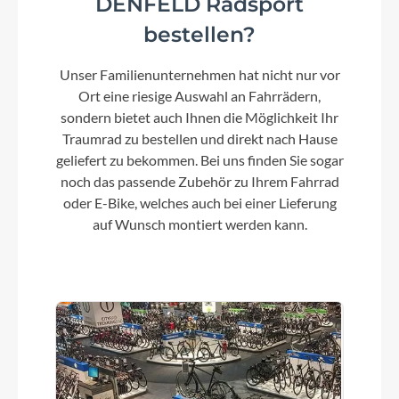
DENFELD Radsport
Kette
bestellen?
KMC X10
Unser Familienunternehmen hat nicht nur vor
Akku
Ort eine riesige Auswahl an Fahrrädern,
Mahle Internal 36V-250Wh
sondern bietet auch Ihnen die Möglichkeit Ihr
Traumrad zu bestellen und direkt nach Hause
geliefert zu bekommen. Bei uns finden Sie sogar
Umwerfer
noch das passende Zubehör zu Ihrem Fahrrad
Shimano GRX FD-RX400-F
oder E-Bike, welches auch bei einer Lieferung
auf Wunsch montiert werden kann.
Steuersatz
Acros AIF-1133
Sattel
Syncros Tofino Regular 2.0