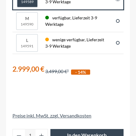
3-9 Werktage
149589
verfügbar, Lieferzeit 3-9
M
Werktage
149590
wenige verfügbar, Lieferzeit
L
3-9 Werktage
149591
2.999,00 €
3.499,00 €
- 14%
Preise inkl. MwSt. zzgl. Versandkosten
Produkt Anzahl: Gib den gewünschten Wert 
In den Warenkorb