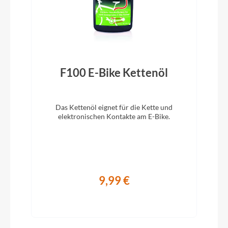
Vorbau
Syncros RR2.5, 1 1/4" / four Bolt 31.8mm
F100 E-Bike Kettenöl
Rahmentyp
Gravelbike
Das Kettenöl eignet für die Kette und
elektronischen Kontakte am E-Bike.
Modelljahr
2025
Schaltwerk
9,99 €
Shimano GRX RD-RX400 20 Speed
Rahmenmaterial