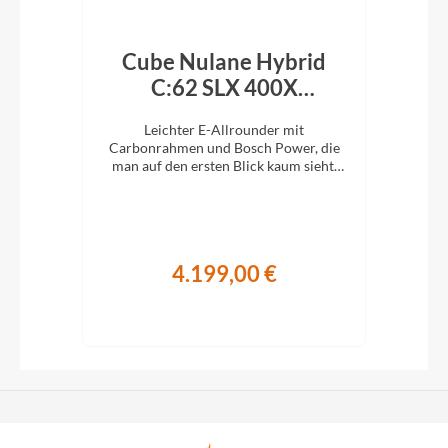
ro
Cube Nulane Hybrid
C
C:62 SLX 400X
polarlight´n´prism 2026
re
t
Leichter E-Allrounder mit
Fo
nd TQ
Carbonrahmen und Bosch Power, die
Nahe
man auf den ersten Blick kaum sieht.
auf
Commute, train, explore.
Nuro
4.199,00 €
€