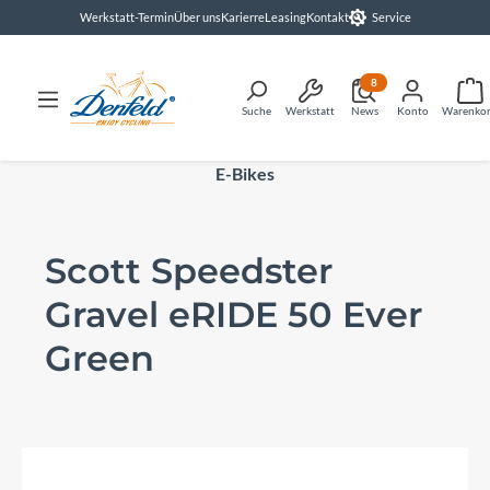
Werkstatt-Termin
Über uns
Karierre
Leasing
Kontakt
Service
alt springen
8
Suche
Werkstatt
News
Konto
Warenko
E-Bikes
Scott Speedster
Gravel eRIDE 50 Ever
Green