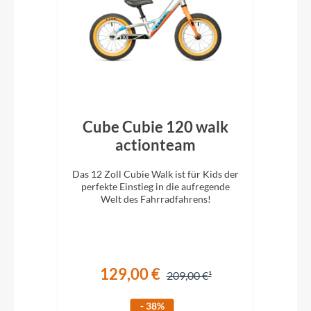
nk
Cube Cubie 120 walk
C
actionteam
n und
Das 12 Zoll Cubie Walk ist für Kids der
Das 
schon
perfekte Einstieg in die aufregende
pe
Welt des Fahrradfahrens!
129,00 €
209,00 €
- 38%