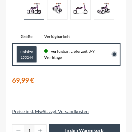
Größe
Verfügbarkeit
verfügbar, Lieferzeit 3-9
unisize
Werktage
153244
69,99 €
Preise inkl. MwSt. zzgl. Versandkosten
Produkt Anzahl: Gib den gewünschten Wert 
In den Warenkorb