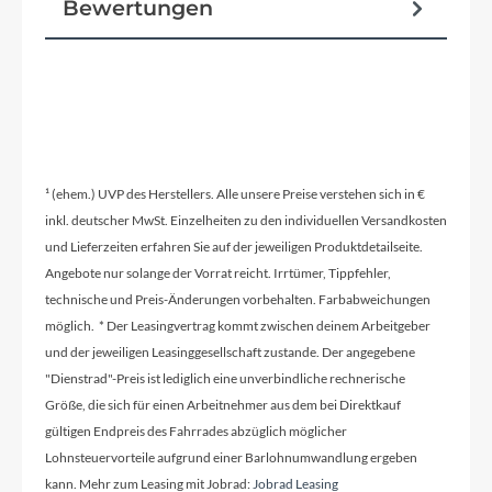
Bewertungen
Rahmenmaterial
Aluminium
Farbe
perky purple
¹ (ehem.) UVP des Herstellers. Alle unsere Preise verstehen sich in €
Gewicht
inkl. deutscher MwSt. Einzelheiten zu den individuellen Versandkosten
2.3 Kg
und Lieferzeiten erfahren Sie auf der jeweiligen Produktdetailseite.
Angebote nur solange der Vorrat reicht. Irrtümer, Tippfehler,
technische und Preis-Änderungen vorbehalten. Farbabweichungen
Sattel
möglich. * Der Leasingvertrag kommt zwischen deinem Arbeitgeber
Ergonomischer Sitz mit Kniemulde
und der jeweiligen Leasinggesellschaft zustande. Der angegebene
"Dienstrad"-Preis ist lediglich eine unverbindliche rechnerische
Größe, die sich für einen Arbeitnehmer aus dem bei Direktkauf
gültigen Endpreis des Fahrrades abzüglich möglicher
Lohnsteuervorteile aufgrund einer Barlohnumwandlung ergeben
kann. Mehr zum Leasing mit Jobrad:
Jobrad Leasing