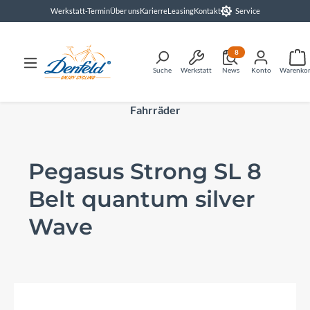
Werkstatt-Termin
Über uns
Karierre
Leasing
Kontakt
Service
alt springen
8
Suche
Werkstatt
News
Konto
Warenko
Fahrräder
Pegasus Strong SL 8
Belt quantum silver
Wave