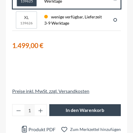
Werktage
139625
wenige verfügbar, Lieferzeit
XL
3-9 Werktage
139626
1.499,00 €
Preise inkl. MwSt. zzgl. Versandkosten
Produkt Anzahl: Gib den gewünschten Wert 
In den Warenkorb
Produkt PDF
Zum Merkzettel hinzufügen