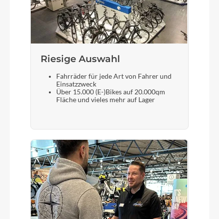
Schalthebel
SHIMANO Nexus SL-C6000 Revoshift
Riesige Auswahl
Bremshebel
Fahrräder für jede Art von Fahrer und
Tektro
Einsatzzweck
Über 15.000 (E-)Bikes auf 20.000qm
Fläche und vieles mehr auf Lager
Steuersatz
FSA No.57SC
Sattel
ZECURE Comfort Men/ Comfort Women /
Comfort Plus
Gabel