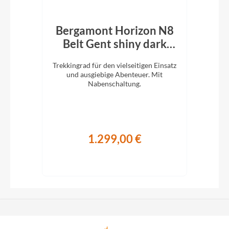
8NR
Bergamont Horizon N8
B
k
Belt Gent shiny dark
R
grey
it 8-
Trekkingrad für den vielseitigen Einsatz
S
 mit
und ausgiebige Abenteuer. Mit
w
e und
Nabenschaltung.
etet.
1.299,00 €