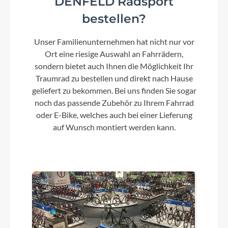
DENFELD Radsport
KMC, Z-1
bestellen?
Unser Familienunternehmen hat nicht nur vor
Rücklicht
Ort eine riesige Auswahl an Fahrrädern,
FUXON R-121, LED mit Standlichtfunktion
sondern bietet auch Ihnen die Möglichkeit Ihr
Traumrad zu bestellen und direkt nach Hause
geliefert zu bekommen. Bei uns finden Sie sogar
Scheinwerfer
noch das passende Zubehör zu Ihrem Fahrrad
FUXON FS-50, 50 Lux LED mit Schalter, Sensor
oder E-Bike, welches auch bei einer Lieferung
und Standlichtfunktion
auf Wunsch montiert werden kann.
Laufradgröße
28 Zoll
Gepäckträger
MonkeyLoad Systemgepäckträger