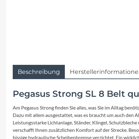
Flyer
Garmin
Gore
Hebie
Kettler Alu Rad
Beschreibung
Herstellerinformation
Koga
Pegasus Strong SL 8 Belt q
Lapierre
Am Pegasus Strong finden Sie alles, was Sie im Alltag benö
Dazu mit allem ausgestattet, was es braucht um auch den All
Lizard Skins
Leistungsstarke Lichtanlage, Ständer, Klingel, Schutzblech
verschafft Ihnen zusätzlichen Komfort auf der Strecke. Bes
bissige hydraulische Scheibenbremse verzichtet. Ein wirklich 