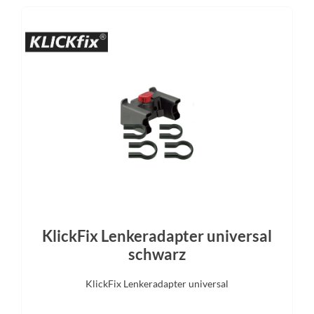
yLoad Systemgepäckträger
SHIMANO Nexus SL-C6000 Re
Sattel
Gabel
Comfort Men/ Comfort Women
SR SUNTOUR NEX-E25 
/ Comfort Plus
KlickFix Lenkeradapter universal
schwarz
KlickFix Lenkeradapter universal