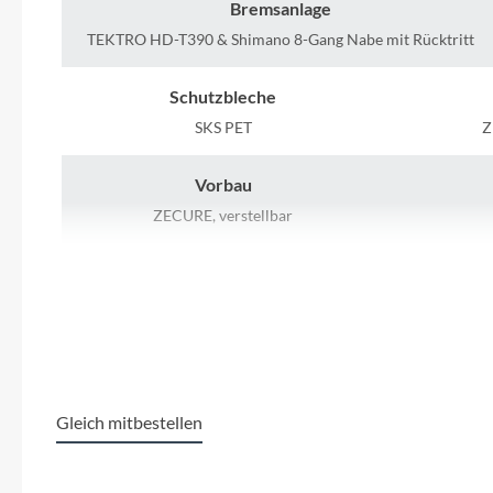
SHIMANO
Bremsanlage
TEKTRO HD-T390 & Shimano 8-Gang Nabe mit Rücktritt
SKS
Schutzbleche
SRAM
SKS PET
Z
Vorbau
Tip Top
ZECURE, verstellbar
Unleazhed
Schaltwerk
SHIMANO Nexus
Aluminiu
Voxom
Farbe
Woom
quantum silver
Gleich mitbestellen
Zipp
Laufradgröße
Produktgalerie überspringen