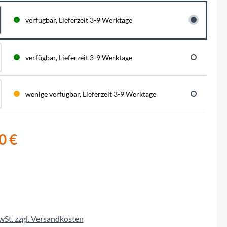
BySchulz
schnell...
schauen auf eine lange ...
haben wir für diese Notfälle eine riesen
Menge der wichtigsten Fahrrad-Ersatzteile
verfügbar, Lieferzeit 3-9 Werktage
direkt auf Lager. Sowohl für Rennräder,
Contec
Mountainbikes, Trekking-Räder oder...
Crane Bell
verfügbar, Lieferzeit 3-9 Werktage
Deuter
wenige verfügbar, Lieferzeit 3-9 Werktage
Dynamic
0 €
Ergon
F100
Finish Line
MwSt. zzgl. Versandkosten