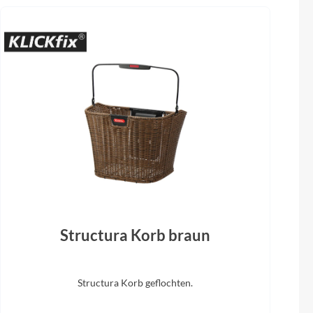
voshift
Tektro
Sattelstütze
HLO
ZECURE 30,9mm
Structura Korb braun
Structura Korb geflochten.