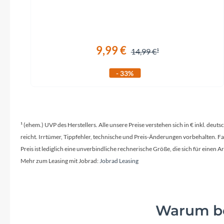
9,99 €
14,99 €
- 33%
¹ (ehem.) UVP des Herstellers. Alle unsere Preise verstehen sich in € inkl. deu
reicht. Irrtümer, Tippfehler, technische und Preis-Änderungen vorbehalten. 
Preis ist lediglich eine unverbindliche rechnerische Größe, die sich für ein
Mehr zum Leasing mit Jobrad:
Jobrad Leasing
Warum be