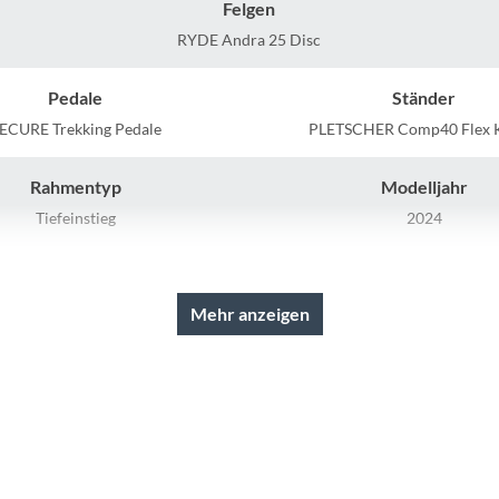
Sigg
Felgen
RYDE Andra 25 Disc
Sportourer
Pedale
Ständer
Tenways
ECURE Trekking Pedale
PLETSCHER Comp40 Flex K
Rahmentyp
Modelljahr
Topeak
Tiefeinstieg
2024
Uvex
Rahmenmaterial
Kurbelgarnitur
m 6061, interne Kabelführung
GATES ® FC S150 50
Mehr anzeigen
Widek
Kette
Rücklicht
Yazoo
KMC, Z-1
FUXON R-121, LED mi
Standlichtfunktion
Gepäckträger
Schalthebel