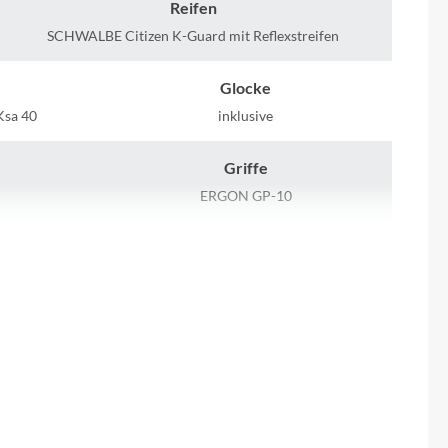
Sigma
Reifen
SCHWALBE Citizen K-Guard mit Reflexstreifen
SQlab
Glocke
Thule
sa 40
inklusive
Griffe
Uebler
ERGON GP-10
VDO
Lenker
T
ZECURE Comfort
Winora
Scheinwerfer
Zefal
t
FUXON FS-50, 50 Lux LED mit Schalter,
Sensor und Standlichtfunktion
Bremshebel