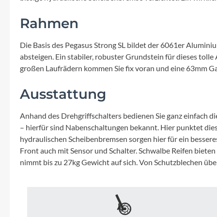
Mavic
Rahmen
MonkeyLink
Die Basis des Pegasus Strong SL bildet der 6061er Aluminiu
Ortlieb
absteigen. Ein stabiler, robuster Grundstein für dieses tolle
großen Laufrädern kommen Sie fix voran und eine 63mm Ga
Pitlock
Ausstattung
Profile Design
Anhand des Drehgriffschalters bedienen Sie ganz einfach
– hierfür sind Nabenschaltungen bekannt. Hier punktet dies
Reich
hydraulischen Scheibenbremsen sorgen hier für ein besseres S
Front auch mit Sensor und Schalter. Schwalbe Reifen bieten
nimmt bis zu 27kg Gewicht auf sich. Von Schutzblechen über 
Rixen & Kaul
S'COOL