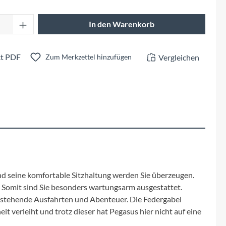
Fuxon
Anzahl: Gib den gewünschten Wert ein oder 
In den Warenkorb
Giro
t PDF
Vergleichen
Haibike
Zum Merkzettel hinzufügen
i:SY
Knog
Kärcher
Litemove
nd seine komfortable Sitzhaltung werden Sie überzeugen.
. Somit sind Sie besonders wartungsarm ausgestattet.
Mammut
 anstehende Ausfahrten und Abenteuer. Die Federgabel
eit verleiht und trotz dieser hat Pegasus hier nicht auf eine