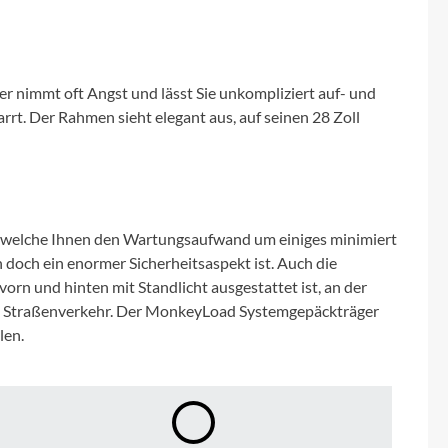
Micro
NC-17
er nimmt oft Angst und lässt Sie unkompliziert auf- und
Pegasus
harrt. Der Rahmen sieht elegant aus, auf seinen 28 Zoll
Powerbar
Racktime
, welche Ihnen den Wartungsaufwand um einiges minimiert
un doch ein enormer Sicherheitsaspekt ist. Auch die
RIESE & MÜLLER
vorn und hinten mit Standlicht ausgestattet ist, an der
im Straßenverkehr. Der MonkeyLoad Systemgepäckträger
len.
ROTWILD Bikes
Scott