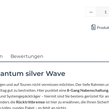
Focus
Produkt 
Ghost
Produk
Gudereit
Hercules
KLICKfix
en
Bewertungen
KTM
uantum silver Wave
Lezyne
tigen und auf Touren nicht vermissen möchten. Der tiefe Rahmen u
tag gut zu bestreiten. Hier punktet eine
8-Gang Nabenschaltung
Lupine
e und Systemgepäckträger – hiermit sind Sie bestens gerüstet für
onders die
Rücktrittbremse
ist hier zu erwähnen, die Ihnen Sicherh
tolles, rundes Paket – es fehlt an nichts.