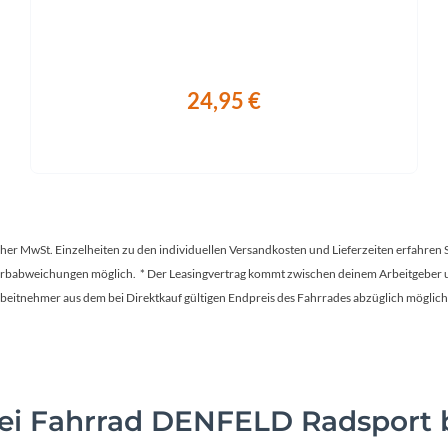
24,95 €
tscher MwSt. Einzelheiten zu den individuellen Versandkosten und Lieferzeiten erfahren 
Farbabweichungen möglich. * Der Leasingvertrag kommt zwischen deinem Arbeitgeber un
en Arbeitnehmer aus dem bei Direktkauf gültigen Endpreis des Fahrrades abzüglich mög
i Fahrrad DENFELD Radsport b