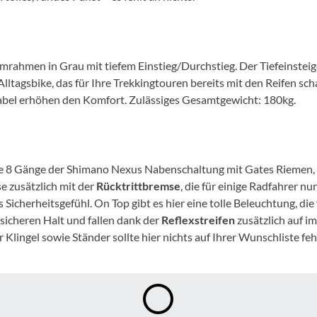
Mcfk
Mounty
mrahmen in Grau mit tiefem Einstieg/Durchstieg. Der Tiefeinsteig
Park Tool
 Alltagsbike, das für Ihre Trekkingtouren bereits mit den Reifen sc
bel erhöhen den Komfort. Zulässiges Gesamtgewicht: 180kg.
POC
PUKY
 die 8 Gänge der Shimano Nexus Nabenschaltung mit Gates Riemen
e zusätzlich mit der
Rücktrittbremse
, die für einige Radfahrer n
RFR
icherheitsgefühl. On Top gibt es hier eine tolle Beleuchtung, die 
 sicheren Halt und fallen dank der
Reflexstreifen
zusätzlich auf 
Klingel sowie Ständer sollte hier nichts auf Ihrer Wunschliste feh
RockShox
Schwalbe