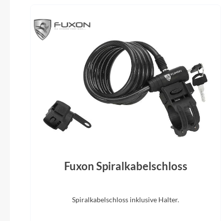
28 Zoll
Monke
Steuersatz
FSA No.57SC
ZECURE 
Fuxon Spiralkabelschloss
Spiralkabelschloss inklusive Halter.