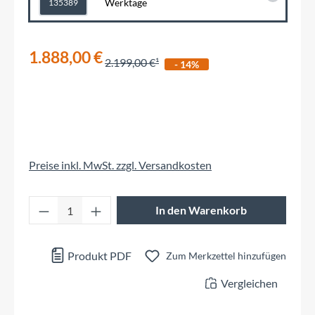
Werktage
135389
1.888,00 €
2.199,00 €
- 14%
Preise inkl. MwSt. zzgl. Versandkosten
Produkt Anzahl: Gib den gewünschten Wert 
In den Warenkorb
Produkt PDF
Zum Merkzettel hinzufügen
Vergleichen