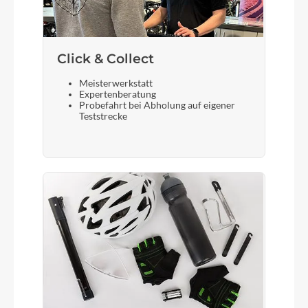
KOGA F3 with MIK system
Schalthebel
Click & Collect
Shimano Alfine 11
Meisterwerkstatt
Expertenberatung
Probefahrt bei Abholung auf eigener
Teststrecke
Bremshebel
Shimano
Steuersatz
Industrial bearing - Integrated in frame
Sattel
Selle Royal Vivo Ergo