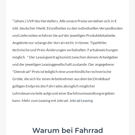
2024
¹ (ehem.) UVP des Herstellers. Alle unsere Preise verstehen sich in €
inkl. deutscher MwSt. Einzelheiten zu den individuellen Versandkosten
Griffe
und Lieferzeiten erfahren Sie auf der jeweiligen Produktdetailseite.
KOGA Sport
Angebote nur solange der Vorrat reicht. Irrtümer, Tippfehler,
technische und Preis-Änderungen vorbehalten. Farbabweichungen
Schaltwerk
möglich. * Der Leasingvertrag kommt zwischen deinem Arbeitgeber
Shimano Alfine 11
und der jeweiligen Leasinggesellschaft zustande. Der angegebene
"Dienstrad"-Preis ist lediglich eine unverbindliche rechnerische
Größe, die sich für einen Arbeitnehmer aus dem bei Direktkauf
Rahmenmaterial
gültigen Endpreis des Fahrrades abzüglich möglicher
Aluminium
Lohnsteuervorteile aufgrund einer Barlohnumwandlung ergeben
kann. Mehr zum Leasing mit Jobrad:
Jobrad Leasing
Kurbelgarnitur
Gates Carbondrive CDX
Warum bei Fahrrad