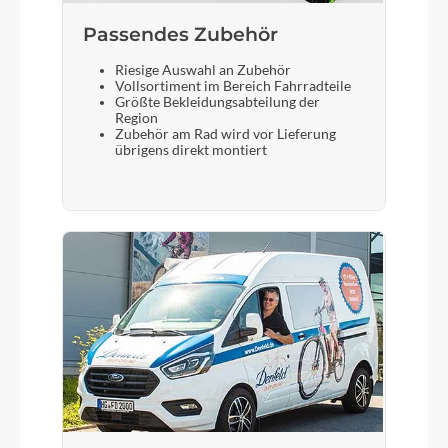
Gabel
Passendes Zubehör
KOGA alloy Feathershock 2.0 - 30mm travel with
integrated steering limiter
Riesige Auswahl an Zubehör
Vollsortiment im Bereich Fahrradteile
Größte Bekleidungsabteilung der
Region
Sattelstütze
Zubehör am Rad wird vor Lieferung
übrigens direkt montiert
KOGA alloy 27.2 mm