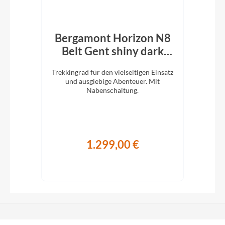
8NR
Bergamont Horizon N8
B
k
Belt Gent shiny dark
R
grey
it 8-
Trekkingrad für den vielseitigen Einsatz
S
 mit
und ausgiebige Abenteuer. Mit
w
e und
Nabenschaltung.
etet.
1.299,00 €