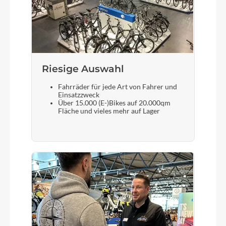
Vorderrad Nabe
Shutter Precision PL-7
Riesige Auswahl
Gewicht
17.0 kg
Fahrräder für jede Art von Fahrer und
Einsatzzweck
Über 15.000 (E-)Bikes auf 20.000qm
Fläche und vieles mehr auf Lager
Scheinwerfer
KOGA Premium Integrated
Laufradgröße
28"
Gepäckträger