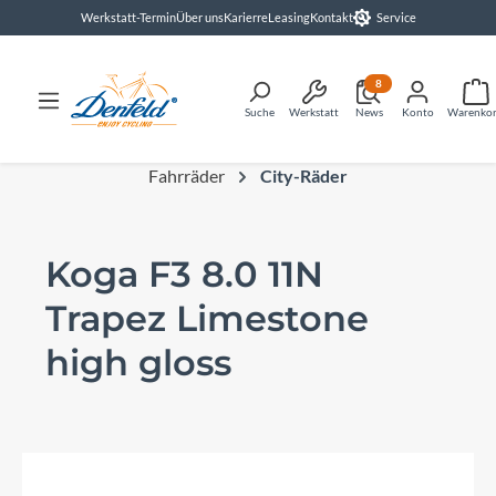
Werkstatt-Termin
Über uns
Karierre
Leasing
Kontakt
Service
alt springen
8
Suche
Werkstatt
News
Konto
Warenko
Fahrräder
City-Räder
Koga F3 8.0 11N
Trapez Limestone
high gloss