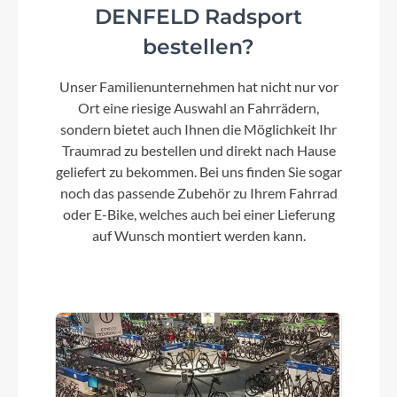
DENFELD Radsport
Kassette
bestellen?
Gates CDX 24T
Unser Familienunternehmen hat nicht nur vor
Lenker
Ort eine riesige Auswahl an Fahrrädern,
KOGA Riser alloy
sondern bietet auch Ihnen die Möglichkeit Ihr
Traumrad zu bestellen und direkt nach Hause
geliefert zu bekommen. Bei uns finden Sie sogar
Farbe
noch das passende Zubehör zu Ihrem Fahrrad
Limestone high gloss
oder E-Bike, welches auch bei einer Lieferung
auf Wunsch montiert werden kann.
Kette
Gates Carbondrive CDX Premium Belt
Rücklicht
KOGA Integrated