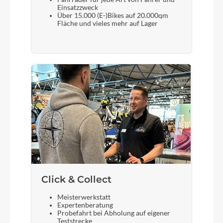
Einsatzzweck
Über 15.000 (E-)Bikes auf 20.000qm
Schalthebel
Fläche und vieles mehr auf Lager
Sram Eagle 90 Transmission
Bremshebel
Magura Louise
Steuersatz
ACROS AZF-1034, ICR (Integrated Cable
Routing), Top Zero-Stack 1 1/2" (ZS 56mm),
Bottom Zero-Stack 1 1/2" (ZS 56mm), X-Connect
Interface
Click & Collect
Sattel
Meisterwerkstatt
ACID Sequence 160
Expertenberatung
Probefahrt bei Abholung auf eigener
Teststrecke