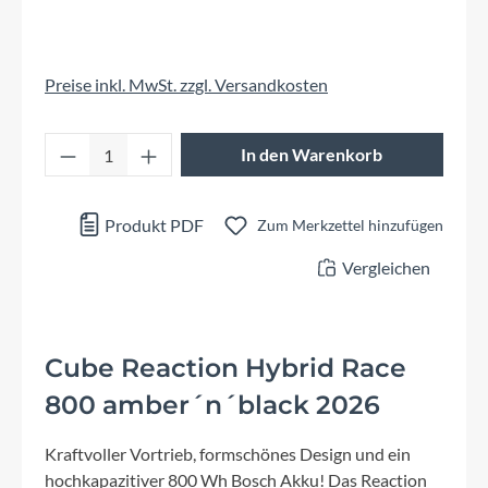
Preise inkl. MwSt. zzgl. Versandkosten
Produkt Anzahl: Gib den gewünschten Wert 
In den Warenkorb
Produkt PDF
Zum Merkzettel hinzufügen
Vergleichen
Cube Reaction Hybrid Race
800 amber´n´black 2026
Kraftvoller Vortrieb, formschönes Design und ein
hochkapazitiver 800 Wh Bosch Akku! Das Reaction