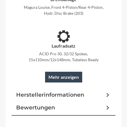
Magura Louise, Front 4-Piston/Rear 4-Piston,
Hydr. Disc Brake (203)
Laufradsatz
ACID Pro 30, 32/32 Spokes,
15x110mm/12x148mm, Tubeless Ready
Mehr anzeigen
Rahmen
Herstellerinformationen
Aluminium Superlite, Gravity Casting
Technology, Agile Ride Geometry, Boost148, Full-
Bewertungen
Suspension Integrated Battery, Advanced Internal
Cable Routing, 1.5 Headtube,
Kickstand/Fender/Carrier Mounting Points