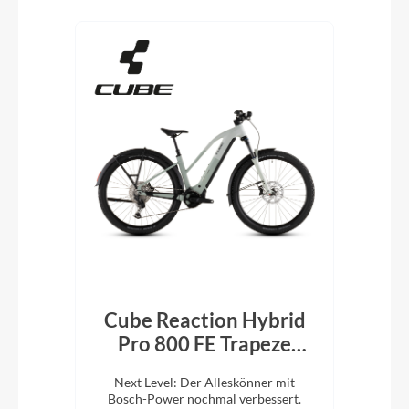
Produktgalerie überspringen
and
Cube Reaction Hybrid
C
Pro 800 FE Trapeze
Pr
desertstone´n
ion.
Next Level: Der Alleskönner mit
N
´driedherbs 2026
tige
Bosch-Power nochmal verbessert.
Bo