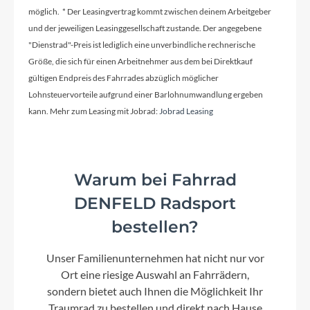
möglich. * Der Leasingvertrag kommt zwischen deinem Arbeitgeber
und der jeweiligen Leasinggesellschaft zustande. Der angegebene
Kurbelgarnitur
"Dienstrad"-Preis ist lediglich eine unverbindliche rechnerische
ACID MTB Hybrid Pro, 38T
Größe, die sich für einen Arbeitnehmer aus dem bei Direktkauf
gültigen Endpreis des Fahrrades abzüglich möglicher
Lohnsteuervorteile aufgrund einer Barlohnumwandlung ergeben
Kassette
kann. Mehr zum Leasing mit Jobrad:
Jobrad Leasing
Sram XS-1270, 10-52T
Lenker
Warum bei Fahrrad
CUBE Rise Trail Bar 35
DENFELD Radsport
bestellen?
Farbe
Unser Familienunternehmen hat nicht nur vor
amber´n´black
Ort eine riesige Auswahl an Fahrrädern,
sondern bietet auch Ihnen die Möglichkeit Ihr
Motor
Traumrad zu bestellen und direkt nach Hause