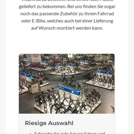
Bosch Drive Unit Performance Line CX max.
geliefert zu bekommen. Bei uns finden Sie sogar
100Nm (BDU38)
noch das passende Zubehör zu Ihrem Fahrrad
oder E-Bike, welches auch bei einer Lieferung
auf Wunsch montiert werden kann.
Kette
Sram GX Eagle™ Transmission
Gewicht
24,8 kg
Akku
Bosch PowerTube 800
Laufradgröße
Riesige Auswahl
Size Split: 27.5: S // 29 Zoll
Fahrräder für jede Art von Fahrer und