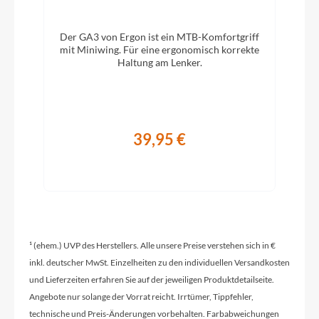
Modelljahr
Der GA3 von Ergon ist ein MTB-Komfortgriff
2026
mit Miniwing. Für eine ergonomisch korrekte
Haltung am Lenker.
Griffe
ACID Hybrid Perform
39,95 €
Ladegerät
Bosch 4A
Schaltwerk
Sram Eagle 90 Transmission, 12-Speed
¹ (ehem.) UVP des Herstellers. Alle unsere Preise verstehen sich in €
inkl. deutscher MwSt. Einzelheiten zu den individuellen Versandkosten
und Lieferzeiten erfahren Sie auf der jeweiligen Produktdetailseite.
Rahmenmaterial
Angebote nur solange der Vorrat reicht. Irrtümer, Tippfehler,
technische und Preis-Änderungen vorbehalten. Farbabweichungen
Aluminium Superlite