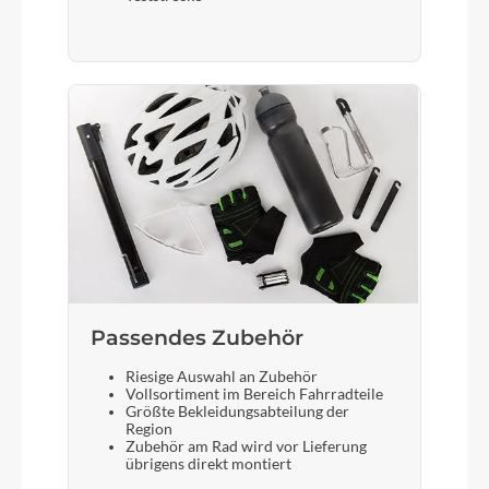
Gabel
RockShox Recon Silver RL Air, Tapered,
15x110mm, 120mm (27.5: 100mm)
Display
Bosch Purion 200 with Integrated Display
Sattelstütze
CUBE Dropper Post, Handlebar Lever, Internal
Cable Routing, 31.6mm
Passendes Zubehör
Riesige Auswahl an Zubehör
Vollsortiment im Bereich Fahrradteile
Größte Bekleidungsabteilung der
Region
Zubehör am Rad wird vor Lieferung
übrigens direkt montiert