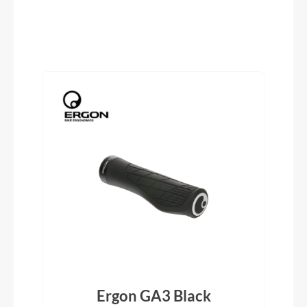
Produktgalerie überspringen
Reifen
Schwalbe Smart Sam, Active, 2.6
Pedale
ACID PP Trekking
Vorbau
CUBE Performance Stem E-MTB 35, FPI-Link
Rahmentyp
Hardtail
Ergon GA3 Black