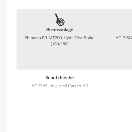
SHIMANO
SKS
Bremsanlage
SRAM
Shimano BR-MT200, Hydr. Disc Brake
ACID SLX
(180/180)
Tip Top
Unleazhed
Schutzbleche
Voxom
ACID 65 Integrated Carrier 3.0
Woom
Vorbau
CUBE Comfort Stem Pro, 31.8mm,
Adjustable
Zipp
Griffe