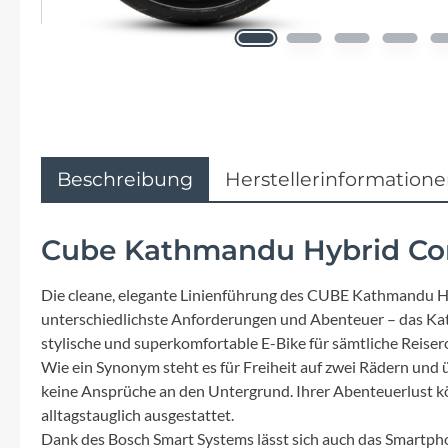
Flyer
Garmin
Gore
Hebie
Beschreibung
Herstellerinformation
Kettler Alu Rad
Cube Kathmandu Hybrid Com
Koga
Die cleane, elegante Linienführung des CUBE Kathmandu Hyb
unterschiedlichste Anforderungen und Abenteuer – das 
Lapierre
stylische und superkomfortable E-Bike für sämtliche Reiser
Wie ein Synonym steht es für Freiheit auf zwei Rädern und 
keine Ansprüche an den Untergrund. Ihrer Abenteuerlust kö
Lizard Skins
alltagstauglich ausgestattet.
Dank des Bosch Smart Systems lässt sich auch das Smartp