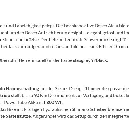
Mcfk
Mounty
eit und Langlebigkeit gelegt. Der hochkapazitive Bosch Akku biet
uent um den Bosch Antrieb herum designt – elegant gelöst und i
Park Tool
e sicher und präzise. Der tiefe und zentrale Schwerpunkt sorgt für 
 ebenfalls zum aufgeräumten Gesamtbild bei. Dank Efficient Comfo
POC
berrohr (Herrenmodell) in der Farbe
slabgrey´n´black
.
PUKY
RFR
olo Nabenschaltung
, bei der Sie per Drehgriff immer den passe
trieb
stellt bis zu
90 Nm
Drehmoment zur Verfügung und bietet kra
RockShox
 der PowerTube Akku mit
800 Wh
.
ist das Bike mit kräftigen hydraulischen Shimano Scheibenbremsen 
Schwalbe
te Sattelstütze
. Abgerundet wird das Setup durch den integrier