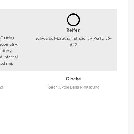
Sigma
SQlab
Reifen
Thule
 Casting
Schwalbe Marathon Efficiency, PerfL, 55-
 Geometry,
622
attery,
Uebler
d Internal
atclamp
VDO
Glocke
Winora
nd
Reich Cycle Bells Ringsound
Zefal
Hinterrad Nabe
Enviolo Trekking, 380%, 6-Bolt, 135mm
Rahmenmaterial