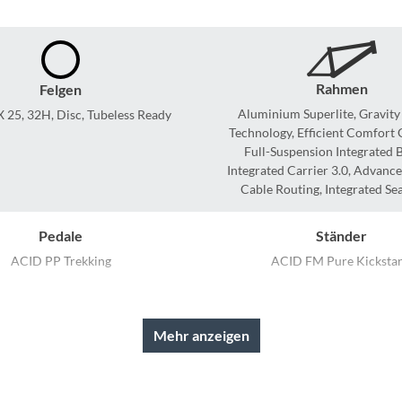
Sigg
Sportourer
Rahmen
Felgen
Tenways
Aluminium Superlite, Gravity
 25, 32H, Disc, Tubeless Ready
Technology, Efficient Comfort
Full-Suspension Integrated B
Topeak
Integrated Carrier 3.0, Advance
Cable Routing, Integrated Se
Uvex
Pedale
Ständer
Widek
ACID PP Trekking
ACID FM Pure Kicksta
Yazoo
Rahmentyp
Modelljahr
On-Road
2026
Mehr anzeigen
Ladegerät
Schaltwerk