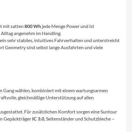
Micro
NC-17
et mit satten
800 Wh
jede Menge Power und ist
m Alltag angenehm im Handling.
Pegasus
ein sehr stabiles, intuitives Fahrverhalten und unterstreicht
rt Geometry sind selbst lange Ausfahrten und viele
Powerbar
Racktime
RIESE & MÜLLER
nden Gang wählen, kombiniert mit einem wartungsarmen
ftvolle, gleichmäßige Unterstützung auf allen
ROTWILD Bikes
ausgestattet. Für zusätzlichen Komfort sorgen eine Suntour
Scott
ten Gepäckträger
IC 3.0
, Seitenständer und Schutzbleche –