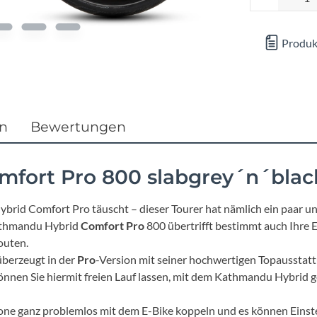
Focus
Ghost
Produk
Gudereit
Hercules
en
Bewertungen
KLICKfix
fort Pro 800 slabgrey´n´blac
KTM
rid Comfort Pro täuscht – dieser Tourer hat nämlich ein paar un
Kathmandu Hybrid
Comfort Pro
800 übertrifft bestimmt auch Ihre
Lezyne
outen.
überzeugt in der
Pro
-Version mit seiner hochwertigen Topausstatt
nnen Sie hiermit freien Lauf lassen, mit dem Kathmandu Hybrid ge
Lupine
hone ganz problemlos mit dem E-Bike koppeln und es können Ein