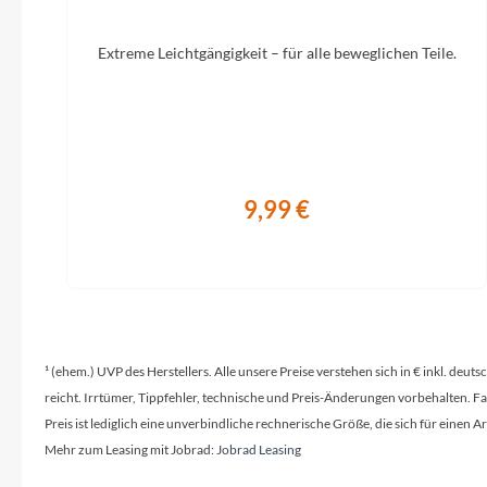
Extreme Leichtgängigkeit – für alle beweglichen Teile.
Sattel
ACID Shen Pro
SR Sun
9,99 €
¹ (ehem.) UVP des Herstellers. Alle unsere Preise verstehen sich in € inkl. deu
reicht. Irrtümer, Tippfehler, technische und Preis-Änderungen vorbehalten. 
Preis ist lediglich eine unverbindliche rechnerische Größe, die sich für ein
Mehr zum Leasing mit Jobrad:
Jobrad Leasing