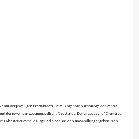
56mm), HIC
Sattelstütze
ed Display
SR Suntour NVX, 31.6mm
Sie auf der jeweiligen Produktdetailseite. Angebote nur solange der Vorrat
d der jeweiligen Leasinggesellschaft zustande. Der angegebene "Dienstrad"-
licher Lohnsteuervorteile aufgrund einer Barlohnumwandlung ergeben kann.