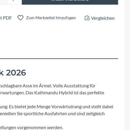
Fuxon
Giro
t PDF
Vergleichen
Zum Merkzettel hinzufügen
Haibike
i:SY
Knog
k 2026
Kärcher
schlagbare Asse im Ärmel. Volle Ausstattung für
 Erwartungen. Das Kathmandu Hybrid ist das perfekte
Litemove
ung. Es bietet jede Menge Vorwärtsdrang und stellt dabei
nießen Sie sportliche Ausfahrten und sind zeitgleich
Mammut
stellungen vorgenommen werden.