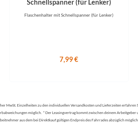
Schnellspanner (für Lenker)
Flaschenhalter mit Schnellspanner (für Lenker)
Gabel
Display
tour NX1-32 LO Air, Tapered,
Bosch Purion 200 with Integrat
15x110mm, 100mm
7,99 €
tscher MwSt. Einzelheiten zu den individuellen Versandkosten und Lieferzeiten erfahren 
Farbabweichungen möglich. * Der Leasingvertrag kommt zwischen deinem Arbeitgeber un
en Arbeitnehmer aus dem bei Direktkauf gültigen Endpreis des Fahrrades abzüglich mög