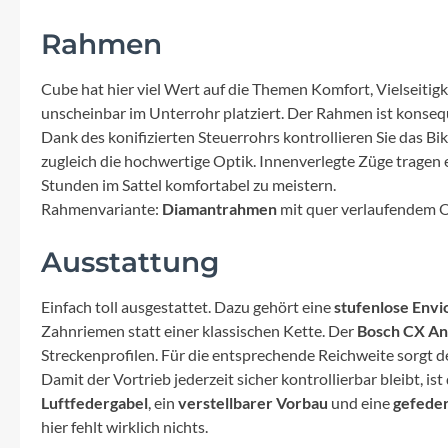
Mavic
Rahmen
MonkeyLink
Cube hat hier viel Wert auf die Themen Komfort, Vielseitigk
unscheinbar im Unterrohr platziert. Der Rahmen ist konseq
Ortlieb
Dank des konifizierten Steuerrohrs kontrollieren Sie das Bik
zugleich die hochwertige Optik. Innenverlegte Züge tragen
Pitlock
Stunden im Sattel komfortabel zu meistern.
Rahmenvariante:
Diamantrahmen
mit quer verlaufendem O
Profile Design
Ausstattung
Reich
Einfach toll ausgestattet. Dazu gehört eine
stufenlose Envi
Zahnriemen statt einer klassischen Kette. Der
Bosch CX An
Rixen & Kaul
Streckenprofilen. Für die entsprechende Reichweite sorgt
Damit der Vortrieb jederzeit sicher kontrollierbar bleibt, 
S'COOL
Luftfedergabel
, ein
verstellbarer Vorbau
und eine
gefeder
hier fehlt wirklich nichts.