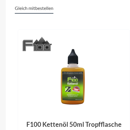
ACID Travel Comfort Gripshift
Gleich mitbestellen
Kurbelgarnitur
Produktgalerie überspringen
ACID MTB Hybrid Pro, 50T
Gates
Motor
Bosch Drive Unit Performance Line CX
max. 90Nm (BDU38)
Gewicht
28,6 kg
ACID Fro
Gepäckträger
ACID Integrated Carrier 3.0, CUBE
Adapter Compatible
F100 Kettenöl 50ml Tropfflasche