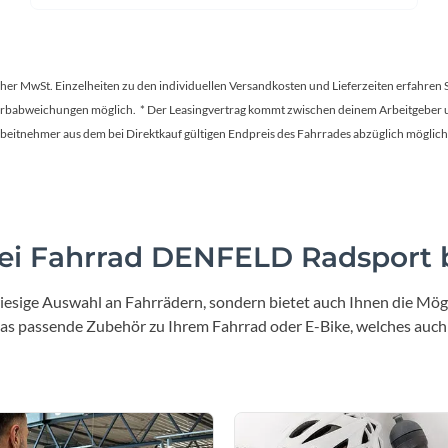
tscher MwSt. Einzelheiten zu den individuellen Versandkosten und Lieferzeiten erfahren 
Farbabweichungen möglich. * Der Leasingvertrag kommt zwischen deinem Arbeitgeber un
en Arbeitnehmer aus dem bei Direktkauf gültigen Endpreis des Fahrrades abzüglich mög
i Fahrrad DENFELD Radsport b
iesige Auswahl an Fahrrädern, sondern bietet auch Ihnen die Mögl
 das passende Zubehör zu Ihrem Fahrrad oder E-Bike, welches auch