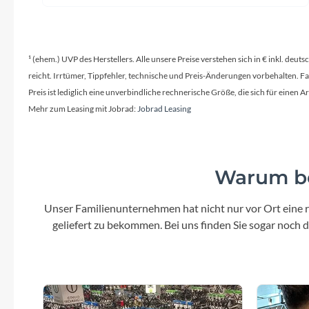
¹ (ehem.) UVP des Herstellers. Alle unsere Preise verstehen sich in € inkl. deu
reicht. Irrtümer, Tippfehler, technische und Preis-Änderungen vorbehalten. 
Preis ist lediglich eine unverbindliche rechnerische Größe, die sich für ein
Mehr zum Leasing mit Jobrad:
Jobrad Leasing
Warum be
Unser Familienunternehmen hat nicht nur vor Ort eine r
geliefert zu bekommen. Bei uns finden Sie sogar noch