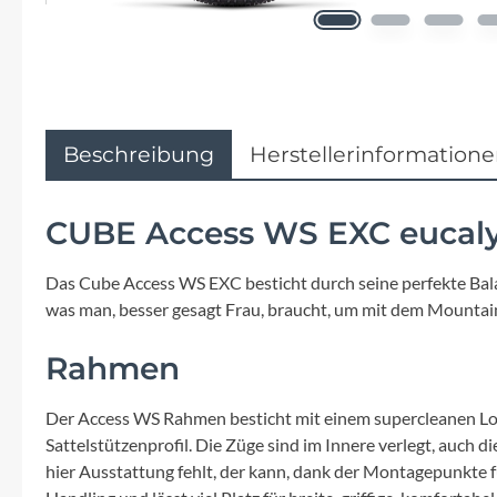
Flyer
Garmin
Gore
Beschreibung
Herstellerinformation
Hebie
CUBE Access WS EXC eucal
Kettler Alu Rad
Das Cube Access WS EXC besticht durch seine perfekte Bala
was man, besser gesagt Frau, braucht, um mit dem Mountai
Koga
Rahmen
Lapierre
Der Access WS Rahmen besticht mit einem supercleanen Lo
Lizard Skins
Sattelstützenprofil. Die Züge sind im Innere verlegt, auch 
hier Ausstattung fehlt, der kann, dank der Montagepunkte 