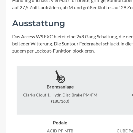
Handling und lässt viel Platz für breite, griffige, komfortab
Mavic
auf 27,5 Zoll Laufrädern, ab M und größer läuft es auf 29 Zo
MonkeyLink
Ausstattung
Ortlieb
Das Access WS EXC bietet eine 2x8 Gang Schaltung, die den
bei jeder Witterung. Die Suntour Federgabel schluckt in di
Pitlock
zudem per Lockout-Funktion blockieren.
Profile Design
Reich
Bremsanlage
Clarks Clout 1, Hydr. Disc Brake PM/FM
Rixen & Kaul
(180/160)
S'COOL
Pedale
ACID PP MTB
CUBE Pe