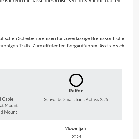
ede Fahrerin die passende Größe. XS und S-Rahmen laufen
Micro
NC-17
Pegasus
aulischen Scheibenbremsen für zuverlässige Bremskontrolle
pigen Trails. Zum effizienten Bergauffahren lässt sie sich
Powerbar
Racktime
RIESE & MÜLLER
Reifen
l Cable
Schwalbe Smart Sam, Active, 2.25
ROTWILD Bikes
lat Mount
and Mount
Scott
Modelljahr
2024