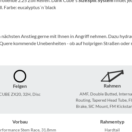
el rollende 2.25 Zoll Reifen. Dank Cube´s
SizeSplit System
findet j
Mcfk
ll. Farbe: eucalyptus´n´black
Mounty
Park Tool
 nächsten Anstieg gerne mit Ihnen in Angriff nehmen. Dazu hydr
e Quere kommende Unebenheiten - ob auf holprigen Straßen oder rup
POC
PUKY
RFR
Rahmen
Felgen
AMF, Double Butted, Interna
CUBE ZX20, 32H, Disc
RockShox
Routing, Tapered Head Tube, F
Brake, SIC Mount, FM Kickst
Schwalbe
Vorbau
Rahmentyp
rformance Stem Race, 31.8mm
Hardtail