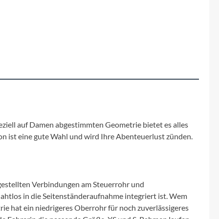
Fuxon
Giro
Haibike
i:SY
Knog
eziell auf Damen abgestimmten Geometrie bietet es alles
 ist eine gute Wahl und wird Ihre Abenteuerlust zünden.
Kärcher
Litemove
gestellten Verbindungen am Steuerrohr und
Mammut
nahtlos in die Seitenständeraufnahme integriert ist. Wem
e hat ein niedrigeres Oberrohr für noch zuverlässigeres