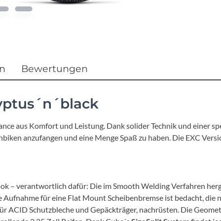
Focus
Ghost
Gudereit
en
Bewertungen
Hercules
yptus´n´black
KLICKfix
nce aus Komfort und Leistung. Dank solider Technik und einer sp
nbiken anzufangen und eine Menge Spaß zu haben. Die EXC Version
KTM
Lezyne
ok – verantwortlich dafür: Die im Smooth Welding Verfahren her
Lupine
die Aufnahme für eine Flat Mount Scheibenbremse ist bedacht, die 
für ACID Schutzbleche und Gepäckträger, nachrüsten. Die Geometri