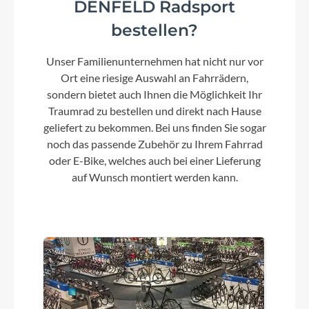
Farbe
DENFELD Radsport
matt black
bestellen?
Unser Familienunternehmen hat nicht nur vor
Kette
Ort eine riesige Auswahl an Fahrrädern,
Gates CDN Carbon Drive Belt, Center-Track
sondern bietet auch Ihnen die Möglichkeit Ihr
Traumrad zu bestellen und direkt nach Hause
geliefert zu bekommen. Bei uns finden Sie sogar
Rücklicht
noch das passende Zubehör zu Ihrem Fahrrad
LED, Standlicht
oder E-Bike, welches auch bei einer Lieferung
auf Wunsch montiert werden kann.
Vorderrad Nabe
Shimano Nabendynamo, DH-3D37, Centerlock,
Disc, Schnellspanner
Gewicht
16,7 kg