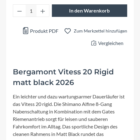
Produkt Anzahl: Gib den gewünschten Wert 
In den Warenkorb
Produkt PDF
Zum Merkzettel hinzufügen
Vergleichen
Bergamont Vitess 20 Rigid
matt black 2026
Ein leichter und dazu wartungsarmer Dauerläufer ist
das Vitess 20 rigid. Die Shimano Alfine 8-Gang
Nabenschaltung in Kombination mit dem Gates
Riemenantrieb sorgt für leisen und sauberen
Fahrkomfort im Alltag. Das sportliche Design des
cleanen Rahmens in Matt Black rundet das