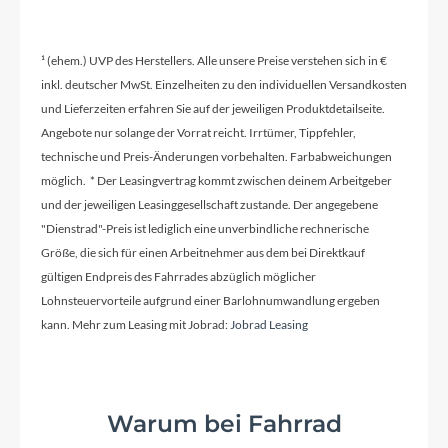
Schaltwerk
Shimano Alfine, SL-S503, 8-fach, Rapidfire Plus-
¹ (ehem.) UVP des Herstellers. Alle unsere Preise verstehen sich in €
Schalthebel
inkl. deutscher MwSt. Einzelheiten zu den individuellen Versandkosten
und Lieferzeiten erfahren Sie auf der jeweiligen Produktdetailseite.
Angebote nur solange der Vorrat reicht. Irrtümer, Tippfehler,
Rahmenmaterial
technische und Preis-Änderungen vorbehalten. Farbabweichungen
Aluminium
möglich. * Der Leasingvertrag kommt zwischen deinem Arbeitgeber
und der jeweiligen Leasinggesellschaft zustande. Der angegebene
"Dienstrad"-Preis ist lediglich eine unverbindliche rechnerische
Kurbelgarnitur
Größe, die sich für einen Arbeitnehmer aus dem bei Direktkauf
Gates FC-S150, belt, 46t
gültigen Endpreis des Fahrrades abzüglich möglicher
Lohnsteuervorteile aufgrund einer Barlohnumwandlung ergeben
kann. Mehr zum Leasing mit Jobrad:
Jobrad Leasing
Lenker
Syncros 3.0, Riser Lenker, Kröpfung: 15°, Breite:
680 mm
Warum bei Fahrrad