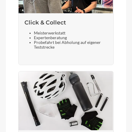
Shimano Alfine
Click & Collect
Bremshebel
Meisterwerkstatt
Shimano BL-MT200
Expertenberatung
Probefahrt bei Abholung auf eigener
Teststrecke
Steuersatz
BGM Comp, A-Headset, semi-integriert, 1 1/8"
Sattel
Syncros Capilano Trekking
Gabel
BGM Trekking Aluminium Starrgabel, Aluminium
Steuerrohr, Scheibenbremsaufnahme