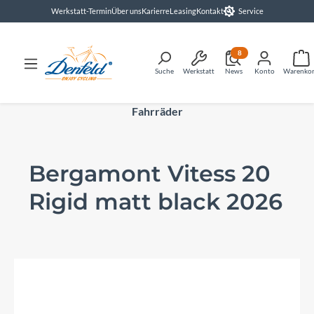
Werkstatt-Termin
Über uns
Karierre
Leasing
Kontakt
Service
alt springen
8
Suche
Werkstatt
News
Konto
Warenko
Fahrräder
Bergamont Vitess 20
Rigid matt black 2026