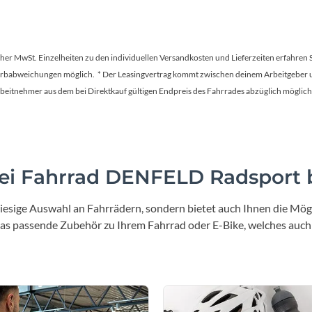
tscher MwSt. Einzelheiten zu den individuellen Versandkosten und Lieferzeiten erfahren 
Farbabweichungen möglich. * Der Leasingvertrag kommt zwischen deinem Arbeitgeber un
en Arbeitnehmer aus dem bei Direktkauf gültigen Endpreis des Fahrrades abzüglich mög
i Fahrrad DENFELD Radsport b
iesige Auswahl an Fahrrädern, sondern bietet auch Ihnen die Mögl
 das passende Zubehör zu Ihrem Fahrrad oder E-Bike, welches auch