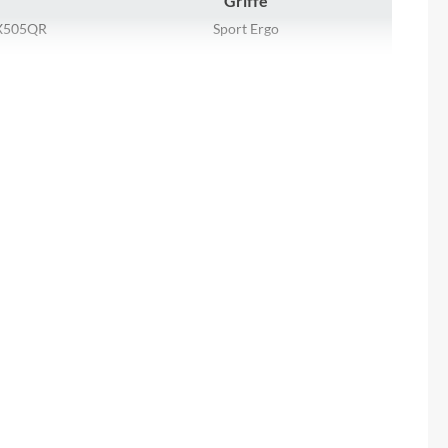
Griffe
Sigma
X505QR
Sport Ergo
SQlab
Kassette
8/36/26T
SHIMANO CS-HG200-9, 11-34T
Thule
Rücklicht
Uebler
FUXON R-60 Clip, LED
VDO
Laufradgröße
370
28 Zoll
Winora
Zefal
Steuersatz
FSA No.57B-1