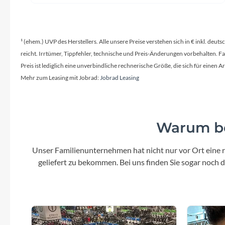
¹ (ehem.) UVP des Herstellers. Alle unsere Preise verstehen sich in € inkl. deu
reicht. Irrtümer, Tippfehler, technische und Preis-Änderungen vorbehalten. 
Preis ist lediglich eine unverbindliche rechnerische Größe, die sich für ein
Mehr zum Leasing mit Jobrad:
Jobrad Leasing
Warum be
Unser Familienunternehmen hat nicht nur vor Ort eine r
geliefert zu bekommen. Bei uns finden Sie sogar noch