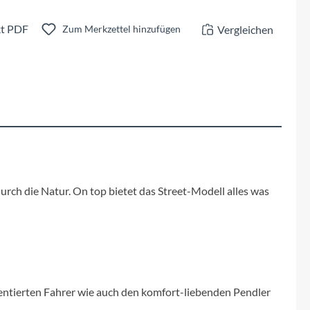
Fuxon
t PDF
Vergleichen
Zum Merkzettel hinzufügen
Giro
Haibike
i:SY
Knog
rch die Natur. On top bietet das Street-Modell alles was
Kärcher
Litemove
Mammut
entierten Fahrer wie auch den komfort-liebenden Pendler