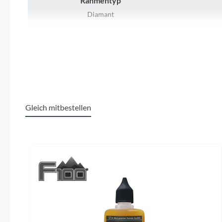
Rahmentyp
SHIMANO
Diamant
SKS
Schaltwerk
SHIMANO Acera RD-M3100
SRAM
Lenker
Tip Top
STYX Riserbar
Gleich mitbestellen
Unleazhed
Vorderrad Nabe
SHIMANO Acera Hub dynamo DH-
FUXON FS
Produktgalerie überspringen
Voxom
3D37QR mit 6-Loch Aufnahme
Woom
Gepäckträger
BULLS Urban/Gravel Gepäckträger
SH
Zipp
Sattel