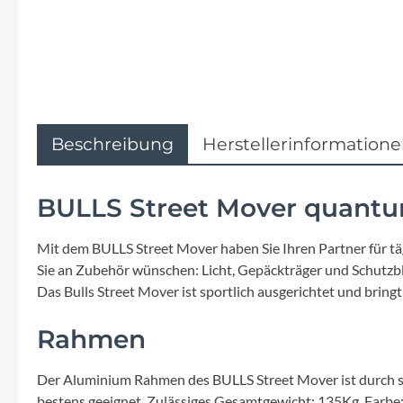
Flyer
Garmin
Gore
Beschreibung
Herstellerinformation
Hebie
BULLS Street Mover quantum
Kettler Alu Rad
Mit dem BULLS Street Mover haben Sie Ihren Partner für täg
Koga
Sie an Zubehör wünschen: Licht, Gepäckträger und Schutzb
Das Bulls Street Mover ist sportlich ausgerichtet und bringt 
Lapierre
Rahmen
Lizard Skins
Der Aluminium Rahmen des BULLS Street Mover ist durch se
bestens geeignet. Zulässiges Gesamtgewicht: 135Kg. Farbe