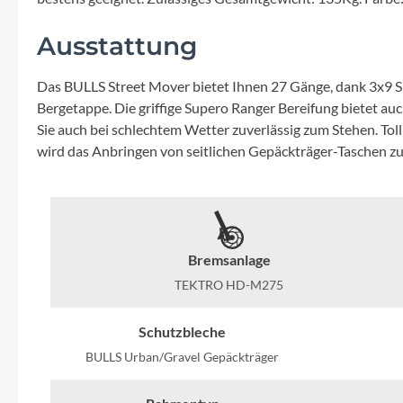
Mavic
Ausstattung
MonkeyLink
Das BULLS Street Mover bietet Ihnen 27 Gänge, dank 3x9 Sh
Ortlieb
Bergetappe. Die griffige Supero Ranger Bereifung bietet
Sie auch bei schlechtem Wetter zuverlässig zum Stehen. To
wird das Anbringen von seitlichen Gepäckträger-Taschen zu
Pitlock
Profile Design
Reich
Bremsanlage
TEKTRO HD-M275
Rixen & Kaul
Schutzbleche
S'COOL
BULLS Urban/Gravel Gepäckträger