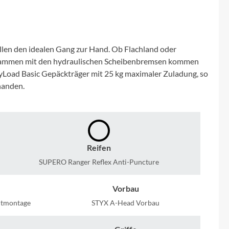
Micro
NC-17
llen den idealen Gang zur Hand. Ob Flachland oder
Pegasus
 zusammen mit den hydraulischen Scheibenbremsen kommen
eyLoad Basic Gepäckträger mit 25 kg maximaler Zuladung, so
handen.
Powerbar
Racktime
RIESE & MÜLLER
Reifen
SUPERO Ranger Reflex Anti-Puncture
ROTWILD Bikes
Vorbau
Scott
ntmontage
STYX A-Head Vorbau