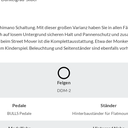
Mcfk
Mounty
imano Schaltung. Mit dieser großen Varianz haben Sie in allen Fä
Park Tool
 auch auf losem Untergrund sicheren Halt und Pannenschutz und
ll beim Street Mover ist die Komplettausstattung. Etwa der Monk
m Kinderspiel. Beleuchtung und Seitenständer sind ebenfalls vor
POC
PUKY
RFR
Felgen
DDM-2
RockShox
Pedale
Ständer
Schwalbe
BULLS Pedale
Hinterbauständer für Flatmou