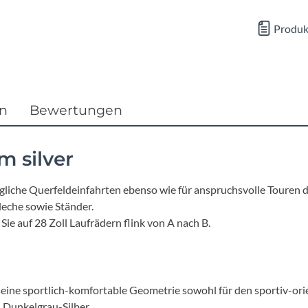
Focus
Produk
Ghost
Gudereit
en
Bewertungen
Hercules
 silver
KLICKfix
liche Querfeldeinfahrten ebenso wie für anspruchsvolle Touren du
KTM
leche sowie Ständer.
Sie auf 28 Zoll Laufrädern flink von A nach B.
Lezyne
Lupine
ine sportlich-komfortable Geometrie sowohl für den sportiv-ori
: Dunkelgrau-Silber