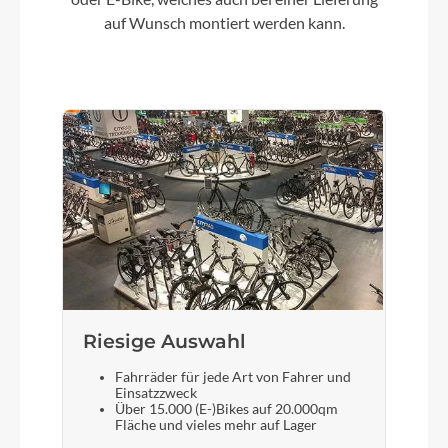
Sport Ergo
auf Wunsch montiert werden kann.
Schaltwerk
SHIMANO Nexus inter 7
Rahmenmaterial
Aluminium
Kurbelgarnitur
SR SUNTOUR CW17 38T
Riesige Auswahl
Kassette
Fahrräder für jede Art von Fahrer und
SHIMANO 19T
Einsatzzweck
Über 15.000 (E-)Bikes auf 20.000qm
Fläche und vieles mehr auf Lager