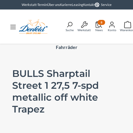
Werkstatt-Termin
Über uns
Karierre
Leasing
Kontakt
Service
alt springen
8
Suche
Werkstatt
News
Konto
Warenko
Fahrräder
BULLS Sharptail
Street 1 27,5 7-spd
metallic off white
Trapez