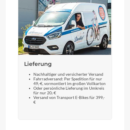
Sattel
BULLS sportive Comfort
Gabel
SR SUNTOUR XCE-28 100 mm
Lieferung
Sattelstütze
Nachhaltiger und versicherter Versand
Fahrradversand: Per Spedition für nur
STYX Aluminium
49,-€, vormontiert im großen Vollkarton
Oder persönliche Lieferung im Umkreis
für nur 20,-€
Versand von Transport E-Bikes für 399,-
€