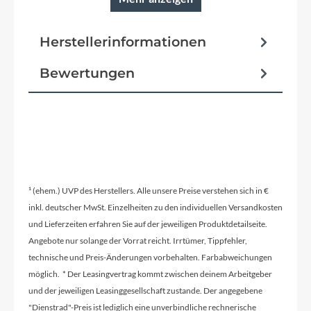
Reifen
SUPERO Ranger Anti-Puncture 57-584
Herstellerinformationen
Schutzbleche
Bewertungen
Kunststoffsteckblech
Pedale
BULLS Pedale
¹ (ehem.) UVP des Herstellers. Alle unsere Preise verstehen sich in €
Ständer
inkl. deutscher MwSt. Einzelheiten zu den individuellen Versandkosten
Mittelbauständer
und Lieferzeiten erfahren Sie auf der jeweiligen Produktdetailseite.
Angebote nur solange der Vorrat reicht. Irrtümer, Tippfehler,
technische und Preis-Änderungen vorbehalten. Farbabweichungen
Glocke
möglich. * Der Leasingvertrag kommt zwischen deinem Arbeitgeber
inklusive
und der jeweiligen Leasinggesellschaft zustande. Der angegebene
"Dienstrad"-Preis ist lediglich eine unverbindliche rechnerische