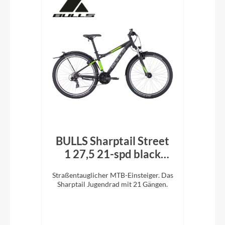
BULLS Sharptail Street
Bu
1 27,5 21-spd black
matt
re).
Straßentauglicher MTB-Einsteiger. Das
Stra
Sharptail Jugendrad mit 21 Gängen.
Sha
e 26