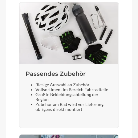
Scheinwerfer
FUXON FS-30, 30 Lux LED mit Schalter
Laufradgröße
27,5 Zoll
Schalthebel
Passendes Zubehör
SHIMANO Nexus SL-C3000 Revoshift
Riesige Auswahl an Zubehör
Vollsortiment im Bereich Fahrradteile
Größte Bekleidungsabteilung der
Bremshebel
Region
Zubehör am Rad wird vor Lieferung
Tektro
übrigens direkt montiert
Steuersatz
FSA no.11N