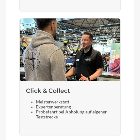
Lenker
STYX Riserbar
Farbe
metallic off white
Kette
KMC, B-1
Rücklicht
Click & Collect
FUXON RL-Mini Clip
Meisterwerkstatt
Expertenberatung
Probefahrt bei Abholung auf eigener
Teststrecke
Vorderrad Nabe
SHIMANO Acera Hub dynamo DH-C3000-1N