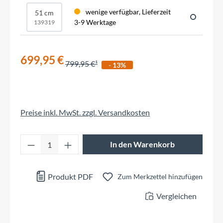
wenige verfügbar, Lieferzeit
51 cm
3-9 Werktage
139319
699,95 €
799,95 €
- 13%
Preise inkl. MwSt. zzgl. Versandkosten
Produkt Anzahl: Gib den gewünschten Wert 
In den Warenkorb
Produkt PDF
Zum Merkzettel hinzufügen
Vergleichen