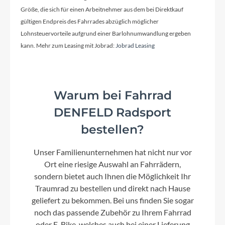
Größe, die sich für einen Arbeitnehmer aus dem bei Direktkauf
Vorbau
gültigen Endpreis des Fahrrades abzüglich möglicher
STYX A-Head Vorbau
Lohnsteuervorteile aufgrund einer Barlohnumwandlung ergeben
kann. Mehr zum Leasing mit Jobrad:
Jobrad Leasing
Rahmentyp
ATB
Warum bei Fahrrad
DENFELD Radsport
Modelljahr
2024
bestellen?
Unser Familienunternehmen hat nicht nur vor
Hinterrad Nabe
Ort eine riesige Auswahl an Fahrrädern,
sondern bietet auch Ihnen die Möglichkeit Ihr
SHIMANO Nexus inter 7 Nabenschaltung mit
Rücktritt
Traumrad zu bestellen und direkt nach Hause
geliefert zu bekommen. Bei uns finden Sie sogar
noch das passende Zubehör zu Ihrem Fahrrad
Griffe
oder E-Bike, welches auch bei einer Lieferung