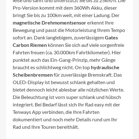
leise und sanft und unterstützt Sie bis zu 25km/h. Die
Pro-Version kommt mit dem 360Wh Akku, dieser
bringt Sie bis zu 100km weit, mit einer Ladung. Der
magnetische Drehmomentsensor
erkennt Ihre
Bewegung und passt die Motorleistung Ihrem Tempo
sofort an. Dank langlebigem, zuverlässigem
Gates
Carbon Riemen
können Sie sich auf viele sorgenfreie
Fahrten freuen (ca. 30.000km Fahrtkilometer). Hier
punktet auch das Ein-Gang-Prinzip, mehr Gänge
braucht es schlichtweg nicht. On top
hydraulische
Scheibenbremsen
für zuverlässige Bremskraft. Das
OLED-Display ist bewusst schlank gehalten und
bietet dennoch leicht ablesbar alle nützlichen Werte.
Die Beleuchtung ist vorn super schlank und hübsch
integriert. Bei Bedarf lässt sich Ihr Rad easy mit der
Tenways App verbinden, die Ihre Fahrten
dokumentiert und noch mehr Details rund um Ihr
Rad und Ihre Touren bereithält.