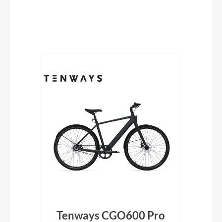
Produktgalerie überspringen
S
Tenways CGO600 Pro
T