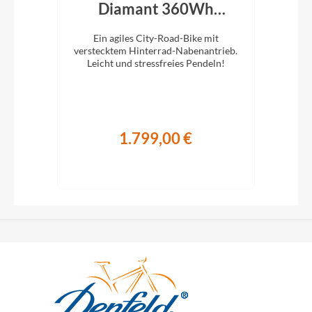
8Wh
Diamant 360Wh
Di
Midnight Black 2026
as
Ein agiles City-Road-Bike mit
ten
verstecktem Hinterrad-Nabenantrieb.
vers
 und
Leicht und stressfreies Pendeln!
L
1.799,00 €