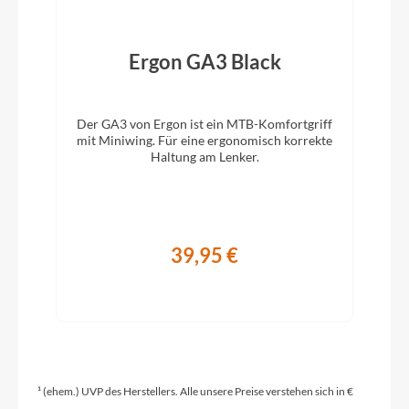
sky blue
Ergon GA3 Black
Motor
)
Mivice M070 250W Hinterradnabenmotor
Der GA3 von Ergon ist ein MTB-Komfortgriff
mit Miniwing. Für eine ergonomisch korrekte
Kette
Haltung am Lenker.
Gates CDN Carbon Riemen
Gewicht
39,95 €
18kg
Scheinwerfer
35 Lux STVZO-konform | IPX4 wasserdicht
¹ (ehem.) UVP des Herstellers. Alle unsere Preise verstehen sich in €