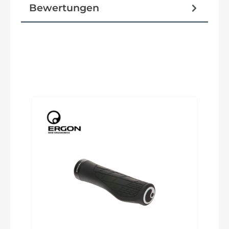
Bewertungen
Schaltwerk
Single-Speed-Antrieb
Rahmenmaterial
Produktgalerie überspringen
Aluminium
Größen Optionen des Herstellers
M/L/XL
Kurbelgarnitur
Gates CDX Kurbelgarnitur
Farbe