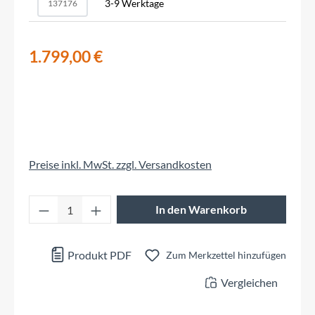
3-9 Werktage
137176
1.799,00 €
Preise inkl. MwSt. zzgl. Versandkosten
Produkt Anzahl: Gib den gewünschten Wert 
In den Warenkorb
Produkt PDF
Zum Merkzettel hinzufügen
Vergleichen