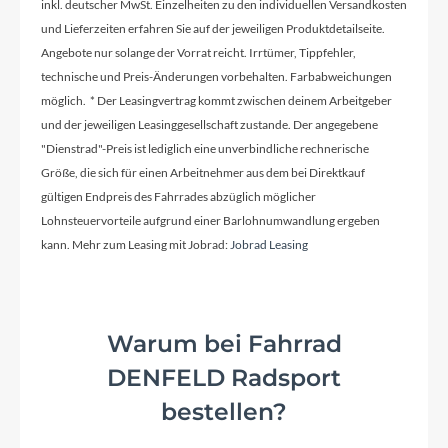
inkl. deutscher MwSt. Einzelheiten zu den individuellen Versandkosten
Akku
und Lieferzeiten erfahren Sie auf der jeweiligen Produktdetailseite.
360 WH 36V, 10Ah Lithium-Ionen-Akku mit LG
Angebote nur solange der Vorrat reicht. Irrtümer, Tippfehler,
Zellen
technische und Preis-Änderungen vorbehalten. Farbabweichungen
möglich. * Der Leasingvertrag kommt zwischen deinem Arbeitgeber
Laufradgröße
und der jeweiligen Leasinggesellschaft zustande. Der angegebene
"Dienstrad"-Preis ist lediglich eine unverbindliche rechnerische
28"
Größe, die sich für einen Arbeitnehmer aus dem bei Direktkauf
gültigen Endpreis des Fahrrades abzüglich möglicher
Gabel
Lohnsteuervorteile aufgrund einer Barlohnumwandlung ergeben
kann. Mehr zum Leasing mit Jobrad:
Jobrad Leasing
Starrgabel aus 6061 Aluminium
Display
Warum bei Fahrrad
OLED-Display
DENFELD Radsport
bestellen?