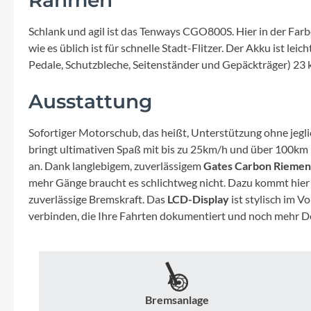
Mavic
Schlank und agil ist das Tenways CGO800S. Hier in der Farb
MonkeyLink
wie es üblich ist für schnelle Stadt-Flitzer. Der Akku ist 
Pedale, Schutzbleche, Seitenständer und Gepäckträger) 23 
Ortlieb
Ausstattung
Pitlock
Sofortiger Motorschub, das heißt, Unterstützung ohne jegl
bringt ultimativen Spaß mit bis zu 25km/h und über 100km
Profile Design
an. Dank langlebigem, zuverlässigem
Gates Carbon Riemen
mehr Gänge braucht es schlichtweg nicht. Dazu kommt hier
Reich
zuverlässige Bremskraft. Das
LCD-Display
ist stylisch im V
verbinden, die Ihre Fahrten dokumentiert und noch mehr Det
Rixen & Kaul
S'COOL
Bremsanlage