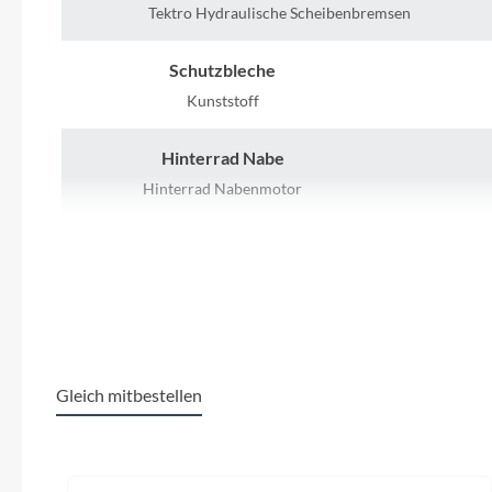
SHIMANO
Tektro Hydraulische Scheibenbremsen
SKS
Schutzbleche
Kunststoff
SRAM
Hinterrad Nabe
Tip Top
Hinterrad Nabenmotor
Farbe
Unleazhed
Pebble Grey
Voxom
Gewicht
Woom
23 kg
Gleich mitbestellen
Zipp
Produktgalerie überspringen
Gepäckträger