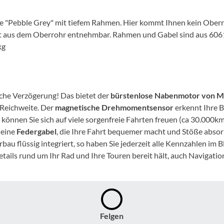
Mcfk
e "Pebble Grey" mit tiefem Rahmen. Hier kommt Ihnen kein Oberroh
Mounty
leicht aus dem Oberrohr entnehmbar. Rahmen und Gabel sind aus 606
kg
Park Tool
POC
iche Verzögerung! Das bietet der
bürstenlose Nabenmotor von M
 Reichweite. Der
magnetische Drehmomentsensor
erkennt Ihre 
PUKY
können Sie sich auf viele sorgenfreie Fahrten freuen (ca 30.000k
 eine
Federgabel
, die Ihre Fahrt bequemer macht und Stöße absor
RFR
orbau flüssig integriert, so haben Sie jederzeit alle Kennzahlen im 
ails rund um Ihr Rad und Ihre Touren bereit hält, auch Navigatio
RockShox
Schwalbe
Felgen