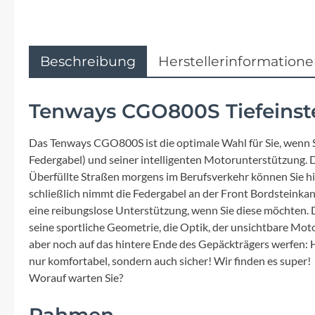
Flyer
Garmin
Beschreibung
Herstellerinformation
Gore
Tenways CGO800S Tiefeinst
Hebie
Das Tenways CGO800S ist die optimale Wahl für Sie, wenn Si
Kettler Alu Rad
Federgabel) und seiner intelligenten Motorunterstützung. 
Überfüllte Straßen morgens im Berufsverkehr können Sie h
schließlich nimmt die Federgabel an der Front Bordsteink
Koga
eine reibungslose Unterstützung, wenn Sie diese möchten. 
seine sportliche Geometrie, die Optik, der unsichtbare Mot
Lapierre
aber noch auf das hintere Ende des Gepäckträgers werfen: H
nur komfortabel, sondern auch sicher! Wir finden es super!
Lizard Skins
Worauf warten Sie?
Rahmen