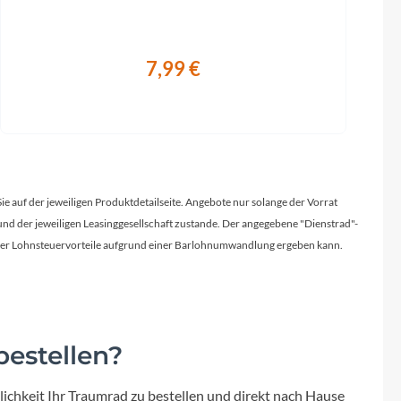
7,99 €
Sie auf der jeweiligen Produktdetailseite. Angebote nur solange der Vorrat
d der jeweiligen Leasinggesellschaft zustande. Der angegebene "Dienstrad"-
licher Lohnsteuervorteile aufgrund einer Barlohnumwandlung ergeben kann.
estellen?
ichkeit Ihr Traumrad zu bestellen und direkt nach Hause