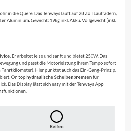
Micro
r in die Quere. Das Tenways läuft auf 28 Zoll Laufrädern,
NC-17
1er Aluminium. Gewicht: 19kg inkl. Akku. Vollgewicht (inkl.
Pegasus
Powerbar
ivice
. Er arbeitet leise und sanft und bietet 250W. Das
Bewegung und passt die Motorleistung Ihrem Tempo sofort
Racktime
m Fahrtkilometer). Hier punktet auch das Ein-Gang-Prinzip,
biert. On top
hydraulische Scheibenbremsen
für
RIESE & MÜLLER
Blick. Das Display lässt sich easy mit der Tenways App
nsfunktionen.
ROTWILD Bikes
Scott
Reifen