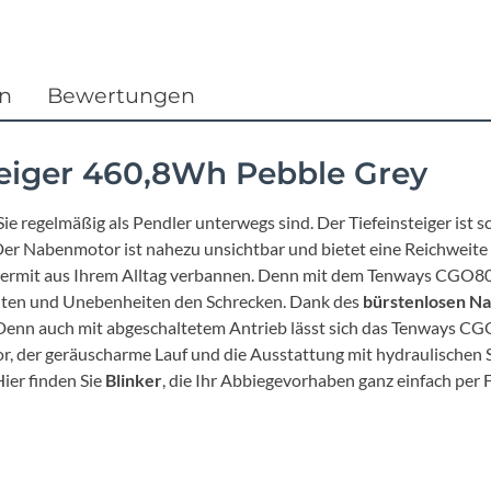
Focus
Ghost
en
Bewertungen
Gudereit
eiger 460,8Wh Pebble Grey
Hercules
e regelmäßig als Pendler unterwegs sind. Der Tiefeinsteiger ist s
KLICKfix
Der Nabenmotor ist nahezu unsichtbar und bietet eine Reichweit
iermit aus Ihrem Alltag verbannen. Denn mit dem Tenways CGO800
anten und Unebenheiten den Schrecken. Dank des
bürstenlosen N
KTM
Denn auch mit abgeschaltetem Antrieb lässt sich das Tenways CG
or, der geräuscharme Lauf und die Ausstattung mit hydraulischen 
Lezyne
ier finden Sie
Blinker
, die Ihr Abbiegevorhaben ganz einfach per
Lupine