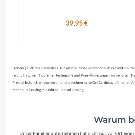
39,95 €
¹ (ehem.) UVP des Herstellers. Alle unsere Preise verstehen sich in € inkl. deu
reicht. Irrtümer, Tippfehler, technische und Preis-Änderungen vorbehalten. 
Preis ist lediglich eine unverbindliche rechnerische Größe, die sich für ein
Mehr zum Leasing mit Jobrad:
Jobrad Leasing
Warum be
Unser Familienunternehmen hat nicht nur vor Ort eine r