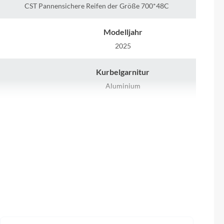
Sigma
CST Pannensichere Reifen der Größe 700*48C
SQlab
Modelljahr
2025
Thule
Kurbelgarnitur
Uebler
Aluminium
Rücklicht
VDO
LED-Rückleuchte mit Blinker
Winora
Laufradgröße
Zefal
m-Ionen-
28"
n
Display