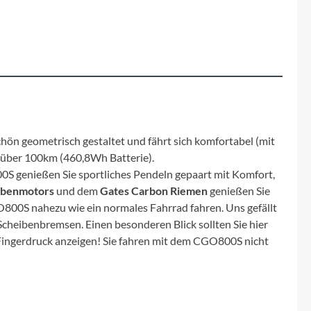
Fuxon
Giro
Haibike
i:SY
chön geometrisch gestaltet und fährt sich komfortabel (mit
Knog
e über 100km (460,8Wh Batterie).
S genießen Sie sportliches Pendeln gepaart mit Komfort,
abenmotors
und dem
Gates Carbon Riemen
genießen Sie
Kärcher
O800S nahezu wie ein normales Fahrrad fahren. Uns gefällt
Scheibenbremsen. Einen besonderen Blick sollten Sie hier
Litemove
 Fingerdruck anzeigen! Sie fahren mit dem CGO800S nicht
Mammut