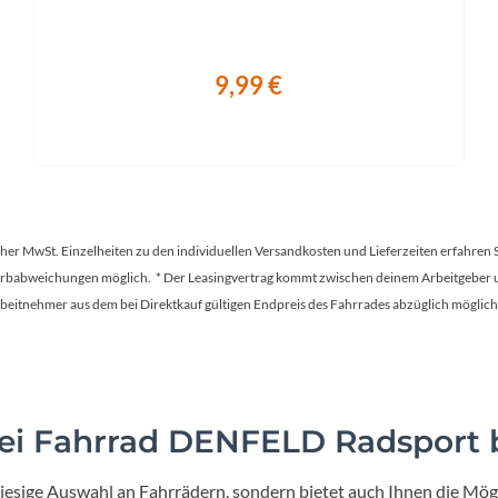
9,99 €
tscher MwSt. Einzelheiten zu den individuellen Versandkosten und Lieferzeiten erfahren 
Farbabweichungen möglich. * Der Leasingvertrag kommt zwischen deinem Arbeitgeber un
en Arbeitnehmer aus dem bei Direktkauf gültigen Endpreis des Fahrrades abzüglich mög
i Fahrrad DENFELD Radsport b
iesige Auswahl an Fahrrädern, sondern bietet auch Ihnen die Mögl