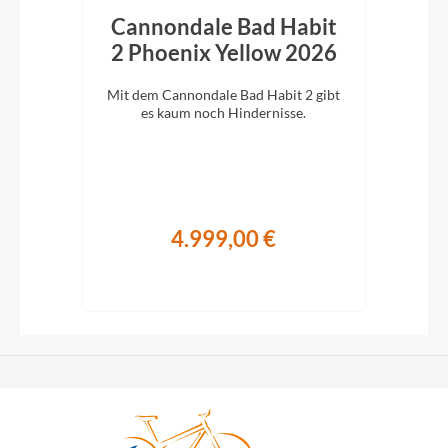
rt
Cannondale Bad Habit
027
2 Phoenix Yellow 2026
C
Mit dem Cannondale Bad Habit 2 gibt
Cann
2-
es kaum noch Hindernisse.
eg.
ag
4.999,00 €