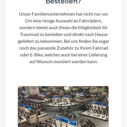
bestellen?
Unser Familienunternehmen hat nicht nur vor
Dämpfer
Ort eine riesige Auswahl an Fahrrädern,
Fox Float DPS Factory, 185x52.5mm,
sondern bietet auch Ihnen die Möglichkeit Ihr
Open(Adjustable)/Medium/Firm Mode, Kashima
Traumrad zu bestellen und direkt nach Hause
Coated
geliefert zu bekommen. Bei uns finden Sie sogar
noch das passende Zubehör zu Ihrem Fahrrad
oder E-Bike, welches auch bei einer Lieferung
Kette
auf Wunsch montiert werden kann.
Sram PC-XX1 Eagle™ Rainbow
Gewicht
12,2 kg
Laufradgröße
29"