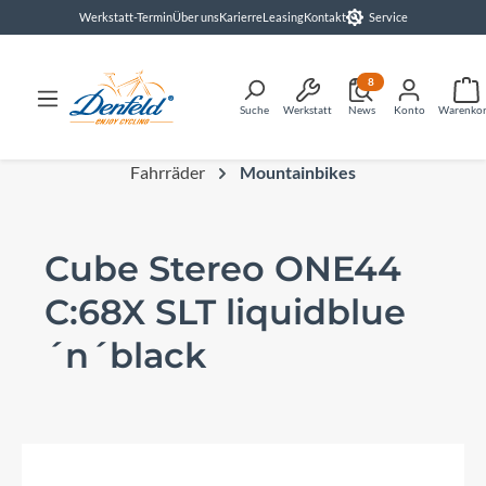
Werkstatt-Termin
Über uns
Karierre
Leasing
Kontakt
Service
alt springen
8
Suche
Werkstatt
News
Konto
Warenko
Fahrräder
Mountainbikes
Cube Stereo ONE44
C:68X SLT liquidblue
´n´black