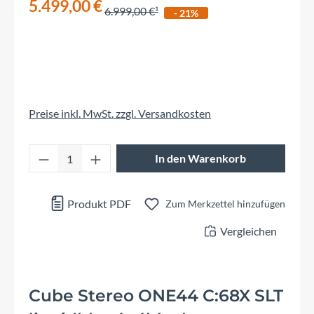
5.499,00 €
6.999,00 €
- 21%
Preise inkl. MwSt. zzgl. Versandkosten
Produkt Anzahl: Gib den gewünschten Wert 
In den Warenkorb
Produkt PDF
Zum Merkzettel hinzufügen
Vergleichen
Cube Stereo ONE44 C:68X SLT