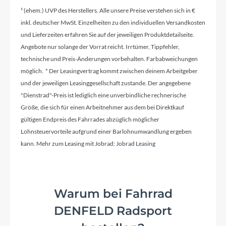
¹ (ehem.) UVP des Herstellers. Alle unsere Preise verstehen sich in €
Rahmenmaterial
inkl. deutscher MwSt. Einzelheiten zu den individuellen Versandkosten
Carbon
und Lieferzeiten erfahren Sie auf der jeweiligen Produktdetailseite.
Angebote nur solange der Vorrat reicht. Irrtümer, Tippfehler,
technische und Preis-Änderungen vorbehalten. Farbabweichungen
Kurbelgarnitur
möglich. * Der Leasingvertrag kommt zwischen deinem Arbeitgeber
Sram X01 Eagle™ Carbon 32T, Boost
und der jeweiligen Leasinggesellschaft zustande. Der angegebene
"Dienstrad"-Preis ist lediglich eine unverbindliche rechnerische
Größe, die sich für einen Arbeitnehmer aus dem bei Direktkauf
Kassette
gültigen Endpreis des Fahrrades abzüglich möglicher
Sram XG-1299 Eagle™ Rainbow, 10-52T
Lohnsteuervorteile aufgrund einer Barlohnumwandlung ergeben
kann. Mehr zum Leasing mit Jobrad:
Jobrad Leasing
Lenker
CUBE Stereo Carbon Cockpit System
Warum bei Fahrrad
Farbe
DENFELD Radsport
liquidblue´n´black