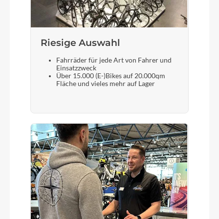
Schalthebel
Sram XX1 Eagle AXS™ Controller
Riesige Auswahl
Fahrräder für jede Art von Fahrer und
Bremshebel
Einsatzzweck
Über 15.000 (E-)Bikes auf 20.000qm
Sram
Fläche und vieles mehr auf Lager
Steuersatz
ACROS AZF-675, ICR (Integrated Cable Routing),
Top Zero-Stack 1 1/2" (ZS 56mm), Bottom Zero-
Stack 1 1/2" (ZS 56mm), Fiber Inserts for Angle
Adjustment
Sattel
Natural Fit Nuance SLT Carbon