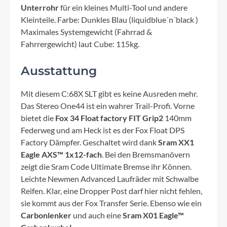
Unterrohr
für ein kleines Multi-Tool und andere
Kleinteile. Farbe: Dunkles Blau (liquidblue´n´black )
Maximales Systemgewicht (Fahrrad &
Fahrrergewicht) laut Cube: 115kg.
Ausstattung
Mit diesem C:68X SLT gibt es keine Ausreden mehr.
Das Stereo One44 ist ein wahrer Trail-Profi. Vorne
bietet die
Fox 34 Float factory FIT Grip2
140mm
Federweg und am Heck ist es der Fox Float DPS
Factory Dämpfer. Geschaltet wird dank
Sram XX1
Eagle AXS™ 1x12-fach
. Bei den Bremsmanövern
zeigt die Sram Code Ultimate Bremse ihr Können.
Leichte Newmen Advanced Laufräder mit Schwalbe
Reifen. Klar, eine Dropper Post darf hier nicht fehlen,
sie kommt aus der Fox Transfer Serie. Ebenso wie ein
Carbonlenker
und auch eine
Sram X01 Eagle™