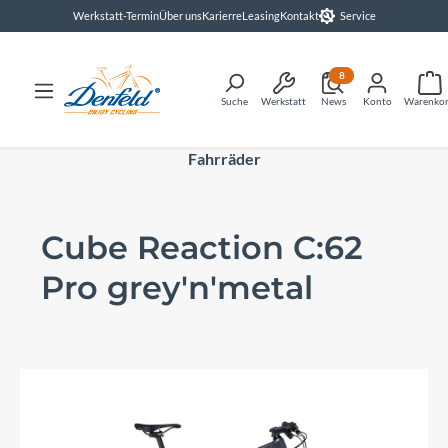
Werkstatt-Termin
Über uns
Karierre
Leasing
Kontakt
Service
alt springen
8
Suche
Werkstatt
News
Konto
Warenko
Fahrräder
Cube Reaction C:62
Pro grey'n'metal