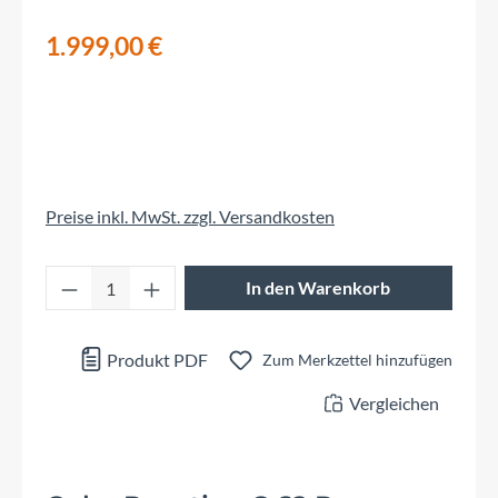
1.999,00 €
Preise inkl. MwSt. zzgl. Versandkosten
Produkt Anzahl: Gib den gewünschten Wert 
In den Warenkorb
Produkt PDF
Zum Merkzettel hinzufügen
Vergleichen