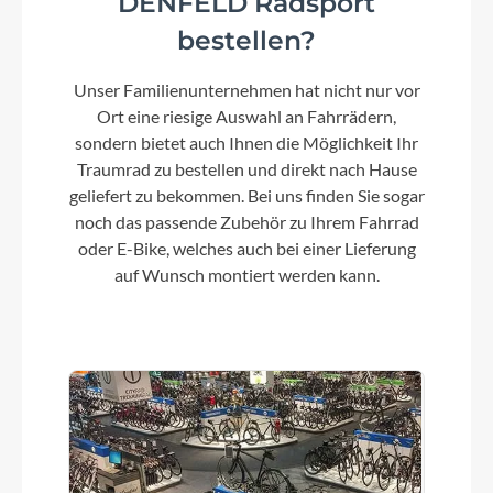
DENFELD Radsport
Kette
bestellen?
Shimano CN-M6100
Unser Familienunternehmen hat nicht nur vor
Ort eine riesige Auswahl an Fahrrädern,
Gewicht
sondern bietet auch Ihnen die Möglichkeit Ihr
11,5 kg
Traumrad zu bestellen und direkt nach Hause
geliefert zu bekommen. Bei uns finden Sie sogar
noch das passende Zubehör zu Ihrem Fahrrad
Laufradgröße
oder E-Bike, welches auch bei einer Lieferung
29"
auf Wunsch montiert werden kann.
Schalthebel
Shimano Deore SL-M6100-IR, Direct Attach,
Rapidfire-Plus
Bremshebel
Shimano XT