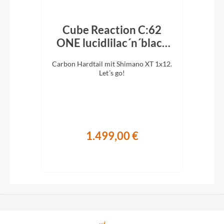
ike
Cube Reaction C:62
ONE lucidlilac´n´black
O
2026
r.
Carbon Hardtail mit Shimano XT 1x12.
Carb
Let´s go!
1.499,00 €