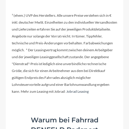
Größen Optionen des Herstellers
S (15"), M (17"), L (19"), XL (21"), XXL (23")
¹ (ehem.) UVP des Herstellers. Alle unsere Preise verstehen sich in €
inkl. deutscher MwSt. Einzelheiten zu den individuellen Versandkosten
Kurbelgarnitur
und Lieferzeiten erfahren Sie auf der jeweiligen Produktdetailseite.
Shimano FC-MT611, 32T, Boost
Angebote nur solange der Vorrat reicht. Irrtümer, Tippfehler,
technische und Preis-Änderungen vorbehalten. Farbabweichungen
möglich. * Der Leasingvertrag kommt zwischen deinem Arbeitgeber
Kassette
und der jeweiligen Leasinggesellschaft zustande. Der angegebene
Shimano Deore CS-M6100, 10-51T
"Dienstrad"-Preis ist lediglich eine unverbindliche rechnerische
Größe, die sich für einen Arbeitnehmer aus dem bei Direktkauf
gültigen Endpreis des Fahrrades abzüglich möglicher
Lenker
Lohnsteuervorteile aufgrund einer Barlohnumwandlung ergeben
CUBE Flat Race Bar, 720mm
kann. Mehr zum Leasing mit Jobrad:
Jobrad Leasing
Farbe
Warum bei Fahrrad
grey'n'metal