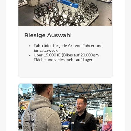
Steuersatz
VP Integrated, Top 1 1/8", Bottom 1 1/2"
Riesige Auswahl
Fahrräder für jede Art von Fahrer und
Sattel
Einsatzzweck
Über 15.000 (E-)Bikes auf 20.000qm
Natural Fit Venec
Fläche und vieles mehr auf Lager
Gabel
RockShox Judy Gold RL Air, 15x110mm, 100mm,
OneLoc
Vorderreifen
Schwalbe Racing Ray, Addix Performance, Kevlar,
2.25