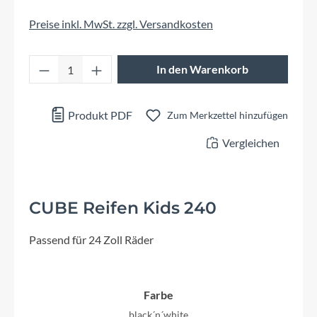
Preise inkl. MwSt. zzgl. Versandkosten
Produkt Anzahl: Gib den gewünschten Wert 
In den Warenkorb
Produkt PDF
Zum Merkzettel hinzufügen
Vergleichen
CUBE Reifen Kids 240
Passend für 24 Zoll Räder
Farbe
black´n´white