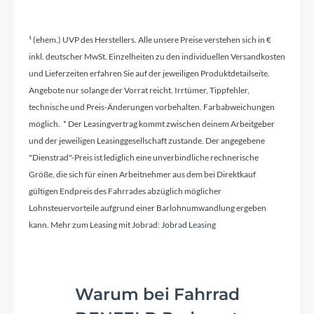
¹ (ehem.) UVP des Herstellers. Alle unsere Preise verstehen sich in €
inkl. deutscher MwSt. Einzelheiten zu den individuellen Versandkosten
und Lieferzeiten erfahren Sie auf der jeweiligen Produktdetailseite.
Angebote nur solange der Vorrat reicht. Irrtümer, Tippfehler,
technische und Preis-Änderungen vorbehalten. Farbabweichungen
möglich. * Der Leasingvertrag kommt zwischen deinem Arbeitgeber
und der jeweiligen Leasinggesellschaft zustande. Der angegebene
"Dienstrad"-Preis ist lediglich eine unverbindliche rechnerische
Größe, die sich für einen Arbeitnehmer aus dem bei Direktkauf
gültigen Endpreis des Fahrrades abzüglich möglicher
Lohnsteuervorteile aufgrund einer Barlohnumwandlung ergeben
kann. Mehr zum Leasing mit Jobrad:
Jobrad Leasing
Warum bei Fahrrad