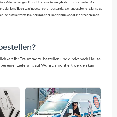
Micro
Sie auf der jeweiligen Produktdetailseite. Angebote nur solange der Vorrat
d der jeweiligen Leasinggesellschaft zustande. Der angegebene "Dienstrad"-
NC-17
licher Lohnsteuervorteile aufgrund einer Barlohnumwandlung ergeben kann.
Pegasus
Powerbar
estellen?
ichkeit Ihr Traumrad zu bestellen und direkt nach Hause
Racktime
 bei einer Lieferung auf Wunsch montiert werden kann.
RIESE & MÜLLER
ROTWILD Bikes
Scott