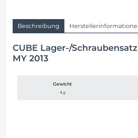
Flyer
Garmin
Beschreibung
Herstellerinformation
Gore
CUBE Lager-/Schraubensatz 
Hebie
MY 2013
Kettler Alu Rad
Gewicht
Koga
4 g
Lapierre
Lizard Skins