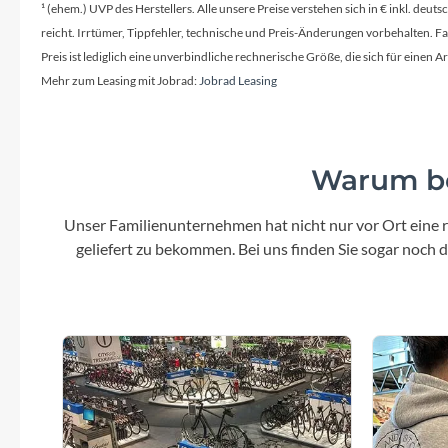
Mavic
¹ (ehem.) UVP des Herstellers. Alle unsere Preise verstehen sich in € inkl. deu
reicht. Irrtümer, Tippfehler, technische und Preis-Änderungen vorbehalten. 
MonkeyLink
Preis ist lediglich eine unverbindliche rechnerische Größe, die sich für ein
Mehr zum Leasing mit Jobrad:
Jobrad Leasing
Ortlieb
Pitlock
Warum be
Unser Familienunternehmen hat nicht nur vor Ort eine r
Profile Design
geliefert zu bekommen. Bei uns finden Sie sogar noch
Reich
Rixen & Kaul
S'COOL