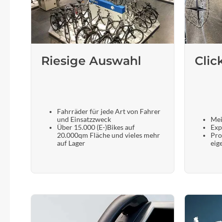
SHIMANO
SKS
SRAM
Riesige Auswahl
Clic
Tip Top
Unleazhed
Fahrräder für jede Art von Fahrer
und Einsatzzweck
Mei
Über 15.000 (E-)Bikes auf
Exp
20.000qm Fläche und vieles mehr
Pro
Voxom
auf Lager
eig
Woom
Zipp