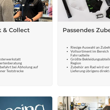
Sigg
Sportourer
Tenways
k & Collect
Passendes Zub
Topeak
Riesige Auswahl an Zube
Vollsortiment im Bereich
Uvex
Fahrradteile
sterwerkstatt
Größte Bekleidungsabteil
ertenberatung
Region
befahrt bei Abholung auf
Zubehör am Rad wird vor
Widek
ener Teststrecke
Lieferung übrigens direkt
Yazoo