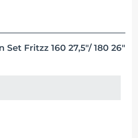
Fuxon
Giro
Haibike
t Fritzz 160 27,5"/ 180 26"
i:SY
Knog
Kärcher
Litemove
Mammut