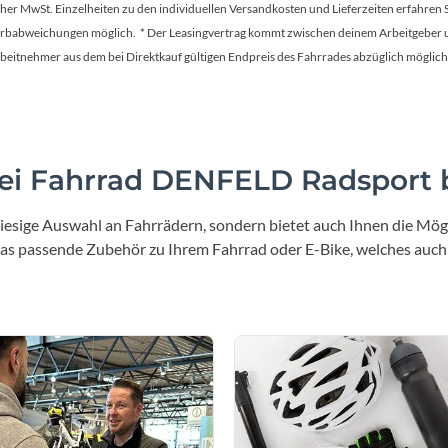
Mcfk
tscher MwSt. Einzelheiten zu den individuellen Versandkosten und Lieferzeiten erfahren 
Farbabweichungen möglich. * Der Leasingvertrag kommt zwischen deinem Arbeitgeber un
Mounty
en Arbeitnehmer aus dem bei Direktkauf gültigen Endpreis des Fahrrades abzüglich mög
Park Tool
POC
i Fahrrad DENFELD Radsport b
iesige Auswahl an Fahrrädern, sondern bietet auch Ihnen die Mögl
PUKY
 das passende Zubehör zu Ihrem Fahrrad oder E-Bike, welches auch
RFR
RockShox
Schwalbe