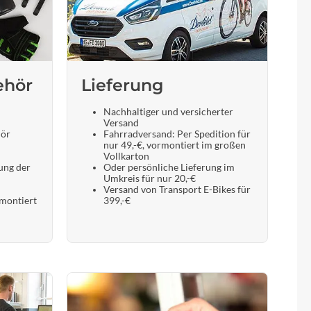
Sigma
SQlab
Thule
ehör
Lieferung
Nachhaltiger und versicherter
Uebler
Versand
hör
Fahrradversand: Per Spedition für
nur 49,-€, vormontiert im großen
VDO
Vollkarton
ung der
Oder persönliche Lieferung im
Umkreis für nur 20,-€
Versand von Transport E-Bikes für
Winora
 montiert
399,-€
Zefal