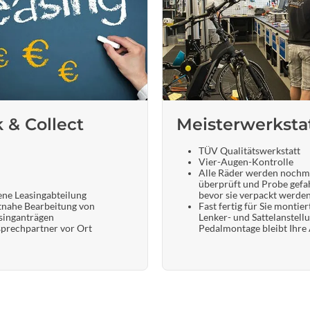
k & Collect
Meisterwerksta
TÜV Qualitätswerkstatt
Vier-Augen-Kontrolle
Alle Räder werden nochm
überprüft und Probe gefa
ene Leasingabteilung
bevor sie verpackt werde
tnahe Bearbeitung von
Fast fertig für Sie montier
singanträgen
Lenker- und Sattelanstell
prechpartner vor Ort
Pedalmontage bleibt Ihre