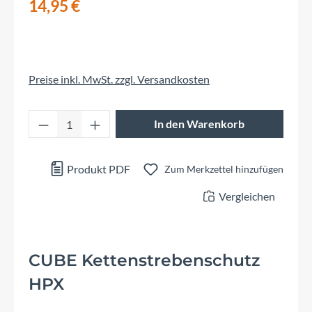
14,95 €
Preise inkl. MwSt. zzgl. Versandkosten
Produkt Anzahl: Gib den gewünschten Wert 
In den Warenkorb
Produkt PDF
Zum Merkzettel hinzufügen
Vergleichen
CUBE Kettenstrebenschutz
HPX